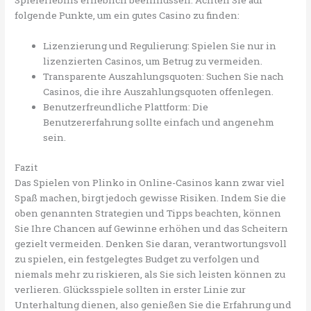
Spielerlebnis erheblich beeinflussen. Achten Sie auf
folgende Punkte, um ein gutes Casino zu finden:
Lizenzierung und Regulierung: Spielen Sie nur in
lizenzierten Casinos, um Betrug zu vermeiden.
Transparente Auszahlungsquoten: Suchen Sie nach
Casinos, die ihre Auszahlungsquoten offenlegen.
Benutzerfreundliche Plattform: Die
Benutzererfahrung sollte einfach und angenehm
sein.
Fazit
Das Spielen von Plinko in Online-Casinos kann zwar viel
Spaß machen, birgt jedoch gewisse Risiken. Indem Sie die
oben genannten Strategien und Tipps beachten, können
Sie Ihre Chancen auf Gewinne erhöhen und das Scheitern
gezielt vermeiden. Denken Sie daran, verantwortungsvoll
zu spielen, ein festgelegtes Budget zu verfolgen und
niemals mehr zu riskieren, als Sie sich leisten können zu
verlieren. Glücksspiele sollten in erster Linie zur
Unterhaltung dienen, also genießen Sie die Erfahrung und