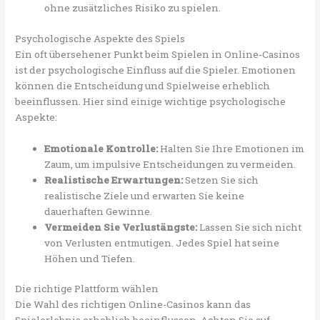
ohne zusätzliches Risiko zu spielen.
Psychologische Aspekte des Spiels
Ein oft übersehener Punkt beim Spielen in Online-Casinos
ist der psychologische Einfluss auf die Spieler. Emotionen
können die Entscheidung und Spielweise erheblich
beeinflussen. Hier sind einige wichtige psychologische
Aspekte:
Emotionale Kontrolle:
Halten Sie Ihre Emotionen im
Zaum, um impulsive Entscheidungen zu vermeiden.
Realistische Erwartungen:
Setzen Sie sich
realistische Ziele und erwarten Sie keine
dauerhaften Gewinne.
Vermeiden Sie Verlustängste:
Lassen Sie sich nicht
von Verlusten entmutigen. Jedes Spiel hat seine
Höhen und Tiefen.
Die richtige Plattform wählen
Die Wahl des richtigen Online-Casinos kann das