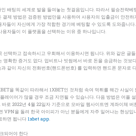
 온라인 배팅의 세계로 발을 들여놓는 첫걸음입니다. 따라서 필승전략
 모든 결제 방법은 검증된 방법만을 사용하여 사용자의 입출금이 안전하게 
용자들이 자신에게 가장 적합한 경기에 베팅할 수 있도록 도와줍니다. 
 사용자들이 이 플랫폼을 선택하는 이유 중 하나입니다.
 선택하고 접속하시고 우회해서 이용하시면 됩니다. 위와 같은 글들
명확한 증거도 없다. 업비트나 빗썸에서 바로 돈을 송금하는 것보다 해외
 속과 같이 자신의 전화번호(핸드폰번호) 를 입력하면 핸드폰 문자로 
1XBET을 똑같이 따라해서 1XBET인 것처럼 속여 먹튀를 해간 사실이 
 플레이어가 많을 경우 조금 지연될 수 있습니다. 다음 방법은 어플 
 바로 2022년 4월 22일자 기준으로 모바일 웹사이트엔 계좌이체 
면 VPN을 돌려 한국 아이피가 아닌 분들에게 자주 일어나는 현상입
완료하면 됩니다
1xbet app
.
체크되어야 한다