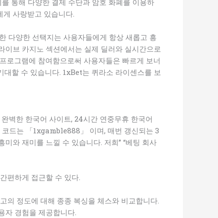
제를 통해 다양한 결제 수단과 암호 화폐를 이용하
들에게 사랑받고 있습니다.
이러한 다양한 선택지는 사용자들에게 항상 새롭고 흥
, 라이브 카지노 섹션에서는 실제 딜러와 실시간으로
성도 프로그램에 참여함으로써 사용자들은 빠르게 보너
대할 수 있습니다. 1xBet는 퀴라소 라이센스를 보
 완벽한 한국어 사이트, 24시간 연중무휴 한국어
드는 「1xgamble888」 이며, 매번 갱신되는 3
미와 재미를 느낄 수 있습니다. 저희” “베팅 회사
간편하게 접근할 수 있다.
고의 정도에 대해 종종 복싱을 체스와 비교합니다.
용자 경험을 제공합니다.