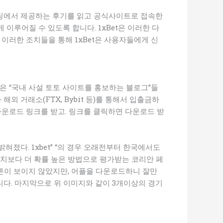
베팅에서 제공하는 후기를 읽고 공식사이트로 접속한
이루어질 수 있도록 합니다. 1xBet은 이러한 다
이러한 조치들을 통해 1xBet은 사용자들에게 신
은 “국내 사설 토토 사이트를 홍보하는 블로그”들
 거래소(FTX, Bybit 등)를 통해서 입출금하
다운로드 링크를 받고. 링크를 클릭하면 다운로드 받
밝혀졌다. 1xbet” “의 경우 오래전부터 한국에서도
설치보다 더 확률 높은 방법으로 평가받는 코리안 페
버튼이 보이지 않았지만, 어플을 다운로드하니 잘만
니다. 마지막으로 위 이미지와 같이 3개이상의 경기