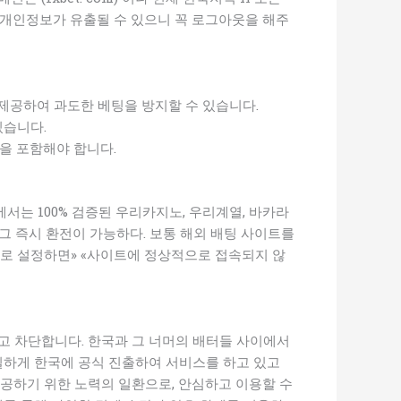
 개인정보가 유출될 수 있으니 꼭 로그아웃을 해주
 제공하여 과도한 베팅을 방지할 수 있습니다.
있습니다.
항을 포함해야 합니다.
서는 100% 검증된 우리카지노, 우리계열, 바카라
 그 즉시 환전이 가능하다. 보통 해외 배팅 사이트를
으로 설정하면» «사이트에 정상적으로 접속되지 않
고 차단합니다. 한국과 그 너머의 배터들 사이에서
 유일하게 한국에 공식 진출하여 서비스를 하고 있고
공하기 위한 노력의 일환으로, 안심하고 이용할 수