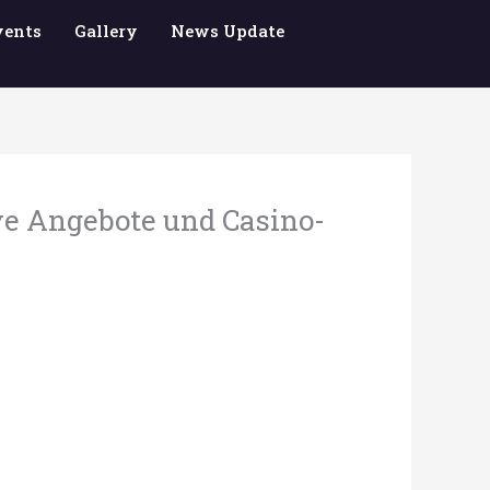
vents
Gallery
News Update
e Angebote und Casino-