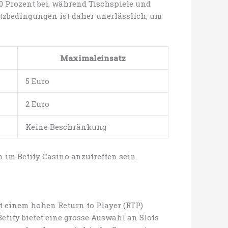
00 Prozent bei, während Tischspiele und
atzbedingungen ist daher unerlässlich, um
Maximaleinsatz
5 Euro
2 Euro
Keine Beschränkung
n im Betify Casino anzutreffen sein
it einem hohen Return to Player (RTP)
tify bietet eine grosse Auswahl an Slots