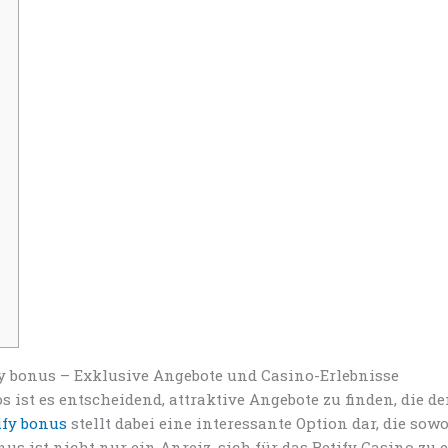
 bonus – Exklusive Angebote und Casino-Erlebnisse
 ist es entscheidend, attraktive Angebote zu finden, die d
ify bonus
stellt dabei eine interessante Option dar, die so
onus ist nicht nur ein Anreiz, sich für das Betify Casino z