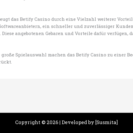
gt das Betify Casino durch eine Vielzahl weiterer Vorteile
oftwareanbietern, ein schneller und zuverlässiger Kunde
i. Diese angebotenen Gebaren und Vorteile dafür verfügen, 
e große Spielauswahl machen das Betify Casino zu einer 
ückt.
Copyright © 2026 | Developed by [Susmita]