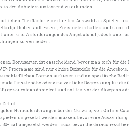
folio des Anbieters umfassend zu erkunden.
eundlichen Oberfläche, einer breiten Auswahl an Spielen u
 Startguthaben aufbessern, Freispiele erhalten und somit
itionen und Anforderungen des Angebots ist jedoch unerläs
hungen zu vermeiden.
enen Bonusarten ist entscheidend, bevor man sich für die
P-Programme sind nur einige Beispiele für die Angebote, d
terschiedlichen Formen auftreten und an spezifische Bedi
ale Einsatzhöhe oder eine zeitliche Begrenzung für die Gü
) genauestens dargelegt und sollten vor der Akzeptanz de
 Detail
sten Herausforderungen bei der Nutzung von Online-Casino-
spielen umgesetzt werden müssen, bevor eine Auszahlung m
ro 30-mal umgesetzt werden muss, bevor die daraus result