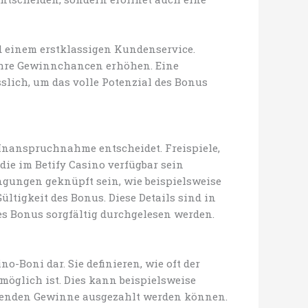
nd einem erstklassigen Kundenservice.
 ihre Gewinnchancen erhöhen. Eine
slich, um das volle Potenzial des Bonus
 Inanspruchnahme entscheidet. Freispiele,
ie im Betify Casino verfügbar sein
ngungen geknüpft sein, wie beispielsweise
ltigkeit des Bonus. Diese Details sind in
s Bonus sorgfältig durchgelesen werden.
Boni dar. Sie definieren, wie oft der
öglich ist. Dies kann beispielsweise
ierenden Gewinne ausgezahlt werden können.