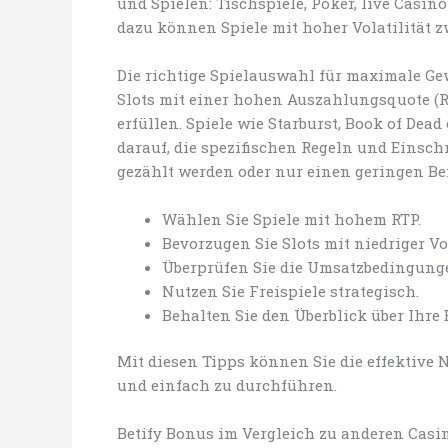
und Spielen: Tischspiele, Poker, live Cas
dazu können Spiele mit hoher Volatilität 
Die richtige Spielauswahl für maximale 
Slots mit einer hohen Auszahlungsquote (RT
erfüllen. Spiele wie Starburst, Book of De
darauf, die spezifischen Regeln und Einsc
gezählt werden oder nur einen geringen Bei
Wählen Sie Spiele mit hohem RTP.
Bevorzugen Sie Slots mit niedriger Vol
Überprüfen Sie die Umsatzbedingungen
Nutzen Sie Freispiele strategisch.
Behalten Sie den Überblick über Ihre
Mit diesen Tipps können Sie die effektive 
und einfach zu durchführen.
Betify Bonus im Vergleich zu anderen Cas