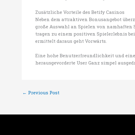
Zusätzliche Vorteile des Betify Casinos
Neben dem attraktiven Bonusangebot überzeu
große Auswahl an Spielen von namhaften S
tragen zu einem positiven Spielerlebnis be
ermittelt daraus geht Vorwärts.
Eine hohe Benutzerfreundlichkeit und ein
herausgevorderte User Ganz simpel ausgedr
←
Previous Post