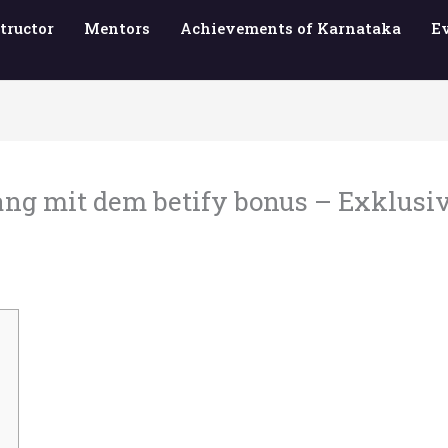
tructor
Mentors
Achievements of Karnataka
E
g mit dem betify bonus – Exklusiv