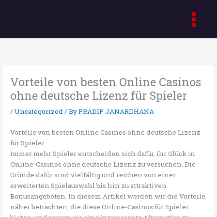
Skip
to
content
Vorteile von besten Online Casinos
ohne deutsche Lizenz für Spieler
/
Uncategorized
/ By
PRADIP JANARDHANA
Vorteile von besten Online Casinos ohne deutsche Lizenz
für Spieler
Immer mehr Spieler entscheiden sich dafür, ihr Glück in
Online-Casinos ohne deutsche Lizenz zu versuchen. Die
Gründe dafür sind vielfältig und reichen von einer
erweiterten Spielauswahl bis hin zu attraktiven
Bonusangeboten. In diesem Artikel werden wir die Vorteile
näher betrachten, die diese Online-Casinos für Spieler