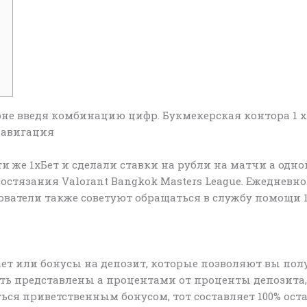
оне введя комбинацию цифр. Букмекерская контора 1 х
навигация
 же 1хБет и сделали ставки на рубли на матчи а одной 
стязания Valorant Bangkok Masters League. Ежедневно
ователи также советуют обращаться в службу помощи 
ает или бонусы на депозит, которые позволяют вы по
ыть представлены а процентами от проценты депозита
ься приветственным бонусом, тот составляет 100% ос