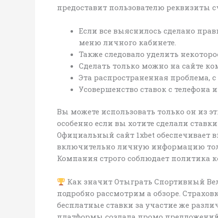
предоставит пользователю реквизиты с
Если все выяснилось сделано прав
меню личного кабинете.
Также следовало уделить некоторо
Сделать только можно на сайте ко
Эта распространенная проблема, с
Усовершенство ставок с телефона 
Вы можете использовать только он из э
особенно если вы хотите сделали ставки
Официальный сайт 1xbet обеспечивает 
включительно личную информацию тол
Компания строго соблюдает политика к
Как значит Отыграть Спортивный Велк
подробно рассмотрим а обзоре. Страхов
бесплатные ставки за участие же раз
платформы создала промо предложений V