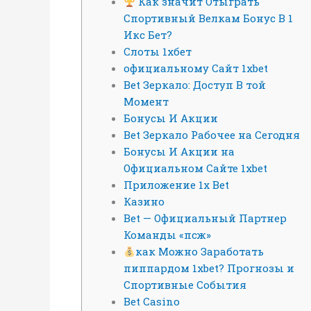
Как значит Отыграть
Спортивный Велкам Бонус В 1
Икс Бет?
Слоты 1xбет
официальному Сайт 1xbet
Bet Зеркало: Доступ В той
Момент
Бонусы И Акции
Bet Зеркало Рабочее на Сегодня
Бонусы И Акции на
Официальном Сайте 1xbet
Приложение 1x Bet
Казино
Bet — Официальный Партнер
Команды «псж»
как Можно Заработать
пиппардом 1xbet? Прогнозы и
Спортивные События
Bet Casino