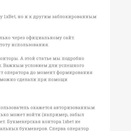
у 1xBet, но и к другим заблокированным
олько через официальному сайт.
стоту использования.
конторы. А этой статье мы подробно
ен. Важным условием дли успешного
нт оператора до момент формирования
озможно сделали при помощи
 пользователь окажется авторизованным
лько может войти (например, забыл
т. Букмекерская контора 1xbet не
гальных букмекеров. Сперва оператор