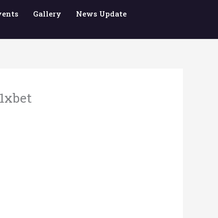
vents
Gallery
News Update
1xbet