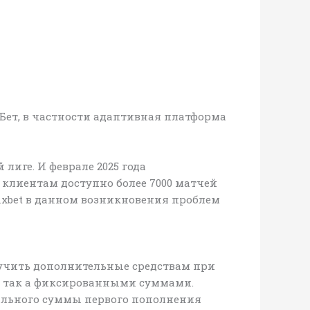
Бет, в частности адаптивная платформа
лиге. И феврале 2025 года
 клиентам доступно более 7000 матчей
1xbet в данном возникновения проблем
лучить дополнительные средствам при
, так а фиксированными суммами.
тального суммы первого пополнения