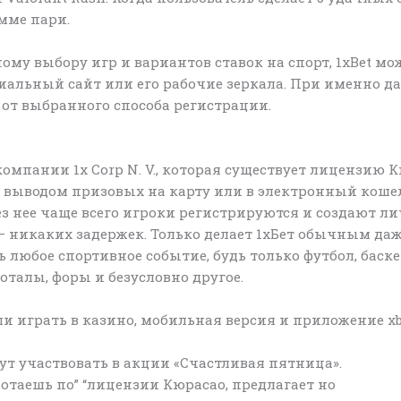
мме пари.
ному выбору игр и вариантов ставок на спорт, 1xBet м
иальный сайт или его рабочие зеркала. При именно да
от выбранного способа регистрации.
мпании 1x Corp N. V., которая существует лицензию 
ду с выводом призовых на карту или в электронный коше
з нее чаще всего игроки регистрируются и создают ли
— никаких задержек. Только делает 1хБет обычным да
юбое спортивное событие, будь только футбол, баскет
оталы, форы и безусловно другое.
ли играть в казино, мобильная версия и приложение 
т участвовать в акции «Счастливая пятница».
ботаешь по” “лицензии Кюрасао, предлагает но