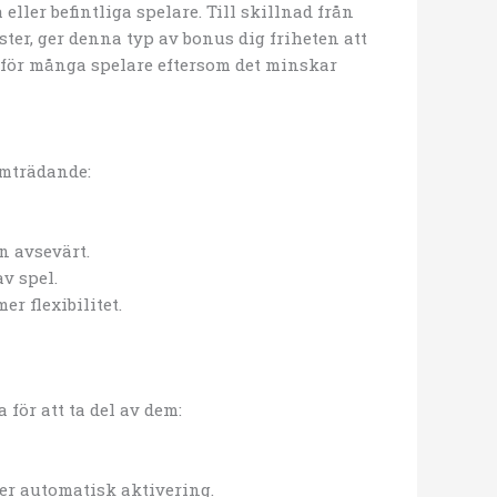
ler befintliga spelare. Till skillnad från
ter, ger denna typ av bonus dig friheten att
v för många spelare eftersom det minskar
amträdande:
n avsevärt.
v spel.
er flexibilitet.
för att ta del av dem:
ler automatisk aktivering.