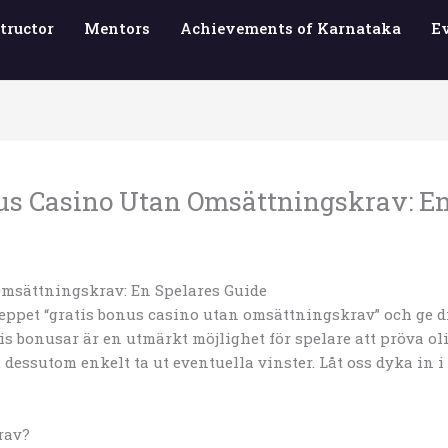
tructor
Mentors
Achievements of Karnataka
E
us Casino Utan Omsättningskrav: En
Omsättningskrav: En Spelares Guide
eppet “gratis bonus casino utan omsättningskrav” och ge di
is bonusar är en utmärkt möjlighet för spelare att pröva ol
essutom enkelt ta ut eventuella vinster. Låt oss dyka in 
rav?