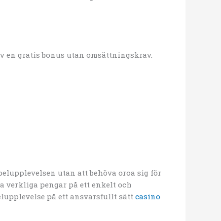
 av en gratis bonus utan omsättningskrav.
pelupplevelsen utan att behöva oroa sig för
a verkliga pengar på ett enkelt och
elupplevelse på ett ansvarsfullt sätt
casino