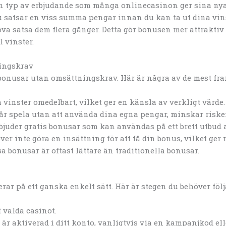
 typ av erbjudande som många onlinecasinon ger sina nya el
u satsar en viss summa pengar innan du kan ta ut dina vins
höva satsa dem flera gånger. Detta gör bonusen mer attrakti
l vinster.
ingskrav
is bonusar utan omsättningskrav. Här är några av de mest fr
 vinster omedelbart, vilket ger en känsla av verkligt värde.
år spela utan att använda dina egna pengar, minskar riske
uder gratis bonusar som kan användas på ett brett utbud a
er inte göra en insättning för att få din bonus, vilket ger m
a bonusar är oftast lättare än traditionella bonusar.
r på ett ganska enkelt sätt. Här är stegen du behöver följa 
 valda casinot.
n är aktiverad i ditt konto, vanligtvis via en kampanjkod el