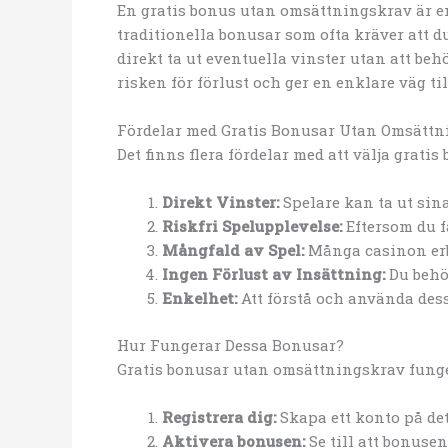
En gratis bonus utan omsättningskrav är en
traditionella bonusar som ofta kräver att d
direkt ta ut eventuella vinster utan att be
risken för förlust och ger en enklare väg til
Fördelar med Gratis Bonusar Utan Omsättn
Det finns flera fördelar med att välja grat
Direkt Vinster:
Spelare kan ta ut sina
Riskfri Spelupplevelse:
Eftersom du f
Mångfald av Spel:
Många casinon erbj
Ingen Förlust av Insättning:
Du behöv
Enkelhet:
Att förstå och använda dess
Hur Fungerar Dessa Bonusar?
Gratis bonusar utan omsättningskrav fungera
Registrera dig:
Skapa ett konto på det
Aktivera bonusen:
Se till att bonuse