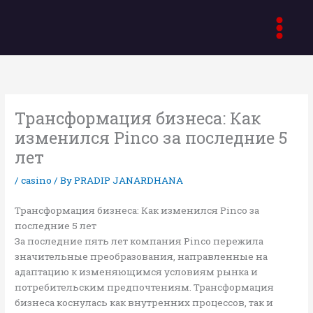
Skip
to
content
Трансформация бизнеса: Как
изменился Pinco за последние 5
лет
/
casino
/ By
PRADIP JANARDHANA
Трансформация бизнеса: Как изменился Pinco за
последние 5 лет
За последние пять лет компания Pinco пережила
значительные преобразования, направленные на
адаптацию к изменяющимся условиям рынка и
потребительским предпочтениям. Трансформация
бизнеса коснулась как внутренних процессов, так и