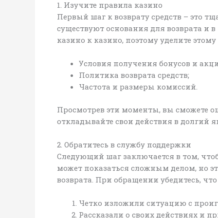
1. Изучите правила казино
Первый шаг к возврату средств – это т
существуют основания для возврата и в
казино к казино, поэтому уделите этому
Условия получения бонусов и акци
Политика возврата средств;
Частота и размеры комиссий.
Просмотрев эти моменты, вы сможете оце
откладывайте свои действия в долгий я
2. Обратитесь в службу поддержки
Следующий шаг заключается в том, чтоб
может показаться сложным делом, но э
возврата. При обращении убедитесь, что
Четко изложили ситуацию с прои
Рассказали о своих действиях и п