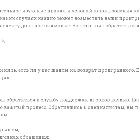
щательное изучение правил и условий использования к
 каких случаях казино может возместить ваши проигр
 аспекту должное внимание. На что стоит обратить вн
й;
нить, есть ли у вас шансы на возврат проигранного. Е
щик!
ы обратиться в службу поддержки игроков казино. Нап
то важный процесс. Обратившись к специалистам, вы
 вы:
грышем;
ричинах обращения;