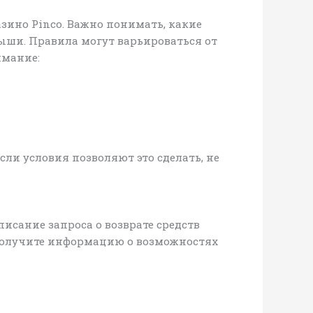
азино Pinco. Важно понимать, какие
ыши. Правила могут варьироваться от
имание:
сли условия позволяют это сделать, не
исание запроса о возврате средств
 получите информацию о возможностях