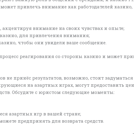
может привлечь внимание как работодателей казино, 
 акцентируя внимание на своих чувствах и опыте;
 казино, для привлечения внимания;
азино, чтобы они увидели ваше сообщение.
 процесс реагирования со стороны казино и может при
в не принёс результатов, возможно, стоит задуматьс
рующиеся на азартных играх, могут предоставить це
дств. Обсудите с юристом следующие моменты:
ся азартных игр в вашей стране;
ожете предпринять для возврата средств.