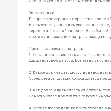
Специалист поможет вам составить пра
Заключение
Возврат проигранных средств в казино 
вы сможете увеличить свои шансы на у
терпения и настойчивости. Не забывайте
поэтому подходите к вопросу возврата 
Часто задаваемые вопросы
1. Есть ли шанс вернуть деньги, если я п
Да, шансы всегда есть. Все зависит от 
2. Какие документы могут понадобитьс
Соберите все письма, скриншоты переп
3. Как долго ждать ответа от службы по
Обычно ответ приходит в течение 24 часо
4. Может ли социальная сеть помочь в в