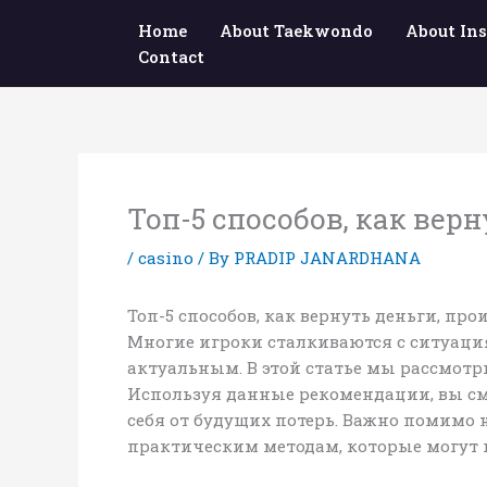
Skip
Home
About Taekwondo
About Ins
to
Contact
content
Топ-5 способов, как вер
/
casino
/ By
PRADIP JANARDHANA
Топ-5 способов, как вернуть деньги, пр
Многие игроки сталкиваются с ситуация
актуальным. В этой статье мы рассмотри
Используя данные рекомендации, вы смо
себя от будущих потерь. Важно помимо 
практическим методам, которые могут п