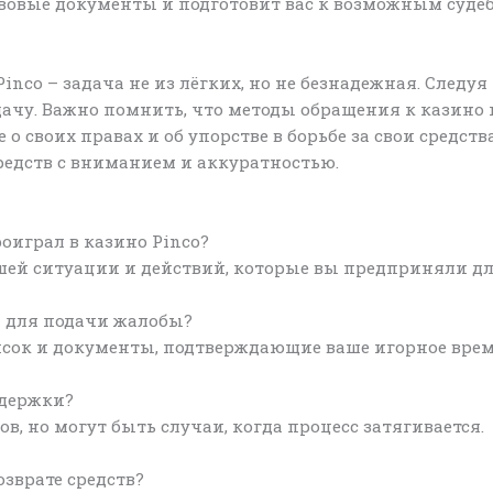
вовые документы и подготовит вас к возможным суде
Pinco – задача не из лёгких, но не безнадежная. Сле
дачу. Важно помнить, что методы обращения к казин
 о своих правах и об упорстве в борьбе за свои средс
средств с вниманием и аккуратностью.
роиграл в казино Pinco?
вашей ситуации и действий, которые вы предприняли дл
я для подачи жалобы?
исок и документы, подтверждающие ваше игорное врем
ддержки?
в, но могут быть случаи, когда процесс затягивается.
озврате средств?