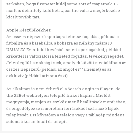
sarkában, hogy üzenetet küldj some sort of csapatnak. E-
mailt is definitely küldhetsz, bár the válasz megérkezése
kicsit tovább tart.
Apple Készülékekhez
Az összes népszerű sportágra tehetsz fogadást, például a
futballra és a baseballra, a bokszra és néhány másra IS
USUALLY. Ezenfelül kevésbé ismert sportágakkal, például
krikettel is változatossá teheted fogadási tevékenységedet.
Jelenleg 10 bajnokság truck, amelyek között megtalálható az
összes népszerű (például az angol és” “a német) és az
exkluzív (például arizona észt).
Az alkalmazás nem érhető el a Search engines Playen, de
the 22Bet webhelyén telepítő linket kaphat. Mielőtt
megnyomja, menjen az eszköz menü beállítások menüjében,
és engedélyezze ismeretlen forrásokból származó fájlok
telepítését. Ezt követően a telefon vagy a táblagép mindent
automatikusan letölt és telepít.