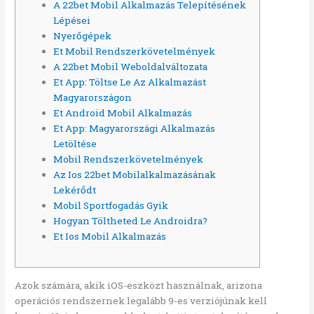
A 22bet Mobil Alkalmazás Telepítésének
Lépései
Nyerőgépek
Et Mobil Rendszerkövetelmények
A 22bet Mobil Weboldalváltozata
Et App: Töltse Le Az Alkalmazást
Magyarországon
Et Android Mobil Alkalmazás
Et App: Magyarországi Alkalmazás
Letöltése
Mobil Rendszerkövetelmények
Az Ios 22bet Mobilalkalmazásának
Lekérődt
Mobil Sportfogadás Gyik
Hogyan Töltheted Le Androidra?
Et Ios Mobil Alkalmazás
Azok számára, akik iOS-eszközt használnak, arizona
operációs rendszernek legalább 9-es verziójúnak kell