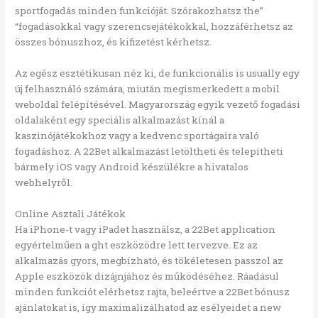
sportfogadás minden funkcióját. Szórakozhatsz the”
“fogadásokkal vagy szerencsejátékokkal, hozzáférhetsz az
összes bónuszhoz, és kifizetést kérhetsz.
Az egész esztétikusan néz ki, de funkcionális is usually egy
új felhasználó számára, miután megismerkedett a mobil
weboldal felépítésével. Magyarország egyik vezető fogadási
oldalaként egy speciális alkalmazást kínál a
kaszinójátékokhoz vagy a kedvenc sportágaira való
fogadáshoz. A 22Bet alkalmazást letöltheti és telepítheti
bármely iOS vagy Android készülékre a hivatalos
webhelyről.
Online Asztali Játékok
Ha iPhone-t vagy iPadet használsz, a 22Bet application
egyértelműen a ght eszközödre lett tervezve. Ez az
alkalmazás gyors, megbízható, és tökéletesen passzol az
Apple eszközök dizájnjához és működéséhez. Ráadásul
minden funkciót elérhetsz rajta, beleértve a 22Bet bónusz
ajánlatokat is, így maximalizálhatod az esélyeidet a new