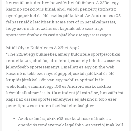
keresztül mindenhez hozzáférhet útközben. A 22Bet egy
kaszinó szekciót is kínál, ahol valódi pénzért játszhatsz
nyerőgépekkel és élő osztós játékokkal. Az Android és iOS
felhasználók letölthetik some sort of 22Bet alkalmazást,
hogy azonnali hozzáférést kapnak több száz napi
sporteseményhez és casinojátékhoz Magyarországon.
Mitől Olyan Különleges A 22bet App?
“The 22Bet egy bukméker, amely különféle sportpiacokkal
rendelkezik, ahol fogadni lehet, és amely lefedi az összes
jelentősebb sporteseményt. Emellett ez egy on the web
kaszinó is több ezer nyerőgéppel, asztali játékkal és élő
krupiés játékkal. Sőt, van egy mobilra optimalizált
weboldala, valamint egy iOS és Android eszközökhöz
készült alkalmazása is. Ha mindent jól csinálsz, hozzáférést
kapsz az összes sporteseményhez és játékhoz, több ezer
pénzdíjhoz és minden fizetési lehetőséghez.
Azok számára, akik iOS-eszközt használnak, az
operációs rendszernek legalább 9-es verziójúnak kell