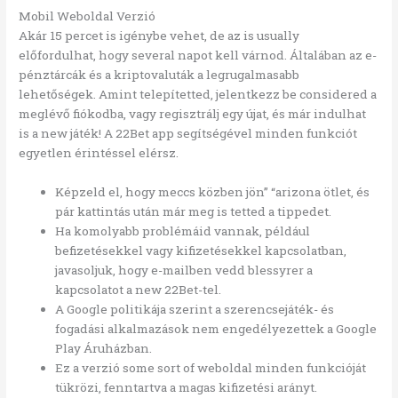
Mobil Weboldal Verzió
Akár 15 percet is igénybe vehet, de az is usually
előfordulhat, hogy several napot kell várnod. Általában az e-
pénztárcák és a kriptovaluták a legrugalmasabb
lehetőségek. Amint telepítetted, jelentkezz be considered a
meglévő fiókodba, vagy regisztrálj egy újat, és már indulhat
is a new játék! A 22Bet app segítségével minden funkciót
egyetlen érintéssel elérsz.
Képzeld el, hogy meccs közben jön” “arizona ötlet, és
pár kattintás után már meg is tetted a tippedet.
Ha komolyabb problémáid vannak, például
befizetésekkel vagy kifizetésekkel kapcsolatban,
javasoljuk, hogy e-mailben vedd blessyrer a
kapcsolatot a new 22Bet-tel.
A Google politikája szerint a szerencsejáték- és
fogadási alkalmazások nem engedélyezettek a Google
Play Áruházban.
Ez a verzió some sort of weboldal minden funkcióját
tükrözi, fenntartva a magas kifizetési arányt.