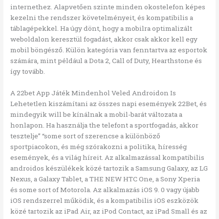
internethez. Alapvetően szinte minden okostelefon képes
kezelni the rendszer követelményeit, és kompatibilis a
táblagépekkel. Ha úgy dönt, hogy a mobilra optimalizált
weboldalon keresztül fogadást, akkor csak akkor kell egy
mobil böngésző. Külön kategória van fenntartva az esportok
számára, mint például a Dota 2, Call of Duty, Hearthstone és
így tovább.
A 22bet App Játék Mindenhol Veled Androidon Is
Lehetetlen kiszámítani az összes napi események 22Bet, és
mindegyik will be kínálnak a mobil-barát változata a
honlapon. Ha használja the telefont a sportfogadás, akkor
tesztelje” “some sort of szerencse a különböző
sportpiacokon, és még szórakozni a politika, híresség
események, és a világ híreit. Az alkalmazással kompatibilis
androidos készülékek közé tartozik a Samsung Galaxy, az LG
Nexus, a Galaxy Tablet, a THE NEW HTC One, a Sony Xperia
és some sort of Motorola. Az alkalmazás iOS 9. 0 vagy újabb
iOS rendszerrel működik, és a kompatibilis iOS eszközök
közé tartozik az iPad Air, az iPod Contact, az iPad Small és az