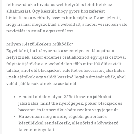
felhasználók a hivatalos webhelyről is letölthetik az
alkalmazást. Úgy készült, hogy gyors hozzáférést
biztosítson a webhely összes funkciójához. Ez azt jelenti,
hogy ha már megszoktad a weboldalt, a mobil verzióban való
navigálás is usually egyszerű lesz.
Milyen Készülékeken Működik?
Egyébként, ha hiányoznak a személyesen látogatható
helyszínek, akkor érdemes csatlakoznod egy igazi osztóval
folytatott játékhoz. A weboldalon több mint 100 élő asztalt
találsz, ahol élő blackjacket, rulettet és baccaratot játszhatsz.
Ezek a játékok egy valódi kaszinó legális érzését adják, ahol
valódi játékosok ülnek az asztalnál.
A mobil oldalon olyan 22Bet kaszinó játékokat
játszhatsz, mint the nyerőgépek, póker, blackjack és
baccarat, és fantasztikus bónuszokra vagy jogosult.
Ha azonban még mindig régebbi generációs
készülékkel rendelkezik, ellenőrizd a következő
követelményeket.