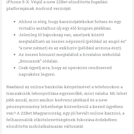
iPhone 5-X. Végül a new 22Bet elindította fogadási
platformjának Android verzióját.
Ahhoz is elég, hogy kaszinójátékokat futtass és egy
virtuális asztalhoz ülj egy élő krupiés játékban.
Jelenleg 10 bajnokság van, amelyek között
megtalálható az összes népszerű (például az angol és”
“a new német) és az exkluzív (például arizona észt).
Az összes bónuszt megtalálod a hivatalos weboldal
„Bónuszok” oldalán.
Csak ügyelj arra, hogy az operációs rendszered
naprakész legyen.
Ráadásul az online bankolás kényelmével a telefonokon a
tranzakciók lebonyolítása egyszerűbb, mint valaha. Mi lehet
jobb annál, mint amikor kedvenc játékaid és a new
pénznyeremény lehetősége közvetlenül a kezed ügyében
van? A 22Bet Magyarország, egy jól bevált online kaszinó, a
felhasználók elkötelezettségének fokozása érdekében
elindította mobilalkalmazás változatát.