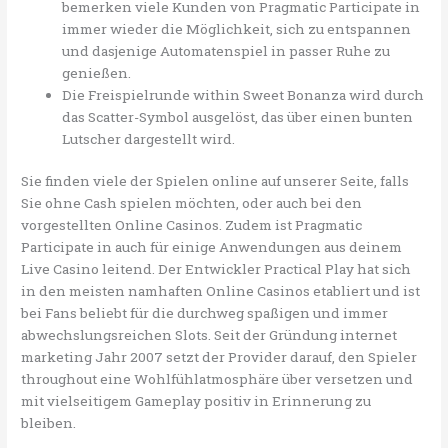
bemerken viele Kunden von Pragmatic Participate in
immer wieder die Möglichkeit, sich zu entspannen
und dasjenige Automatenspiel in passer Ruhe zu
genießen.
Die Freispielrunde within Sweet Bonanza wird durch
das Scatter-Symbol ausgelöst, das über einen bunten
Lutscher dargestellt wird.
Sie finden viele der Spielen online auf unserer Seite, falls
Sie ohne Cash spielen möchten, oder auch bei den
vorgestellten Online Casinos. Zudem ist Pragmatic
Participate in auch für einige Anwendungen aus deinem
Live Casino leitend. Der Entwickler Practical Play hat sich
in den meisten namhaften Online Casinos etabliert und ist
bei Fans beliebt für die durchweg spaßigen und immer
abwechslungsreichen Slots. Seit der Gründung internet
marketing Jahr 2007 setzt der Provider darauf, den Spieler
throughout eine Wohlfühlatmosphäre über versetzen und
mit vielseitigem Gameplay positiv in Erinnerung zu
bleiben.