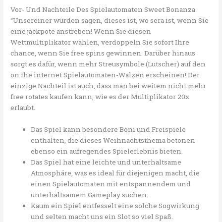
Vor- Und Nachteile Des Spielautomaten Sweet Bonanza
“Unsereiner würden sagen, dieses ist, wo sera ist, wenn Sie
eine jackpote anstreben! Wenn Sie diesen
Wettmultiplikator wählen, verdoppeln Sie sofort Ihre
chance, wenn Sie free spins gewinnen. Darüber hinaus
sorgt es dafür, wenn mehr Streusymbole (Lutscher) auf den
on the internet Spielautomaten-Walzen erscheinen! Der
einzige Nachteil ist auch, dass man bei weitem nicht mehr
free rotates kaufen kann, wie es der Multiplikator 20x
erlaubt.
Das Spiel kann besondere Boni und Freispiele
enthalten, die dieses Weihnachtsthema betonen
ebenso ein aufregendes Spielerlebnis bieten.
Das Spiel hat eine leichte und unterhaltsame
Atmosphäre, was es ideal für diejenigen macht, die
einen Spielautomaten mit entspannendem und
unterhaltsamem Gameplay suchen.
Kaum ein Spiel entfesselt eine solche Sogwirkung
und selten macht uns ein Slot so viel Spaß.