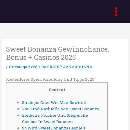
Skip
to
content
Sweet Bonanza Gewinnchance,
Bonus + Casinos 2025
/
Uncategorized
/ By
PRADIP JANARDHANA
Kostenloses Spiel, Anleitung Und Tipps 2025″
Content
Strategie Oder Wie Man Gewinnt
Vor- Und Nachteile Von Sweet Bonanza
Bonbons, Früchte Und Siegreiche
Combos In Sweet Bonanza
So Wird Sweet Bonanza Gespielt