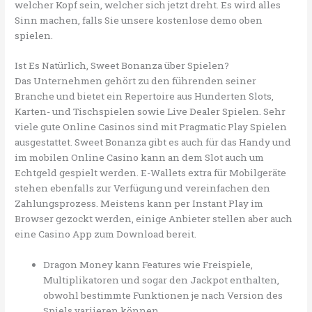
welcher Kopf sein, welcher sich jetzt dreht. Es wird alles
Sinn machen, falls Sie unsere kostenlose demo oben
spielen.
Ist Es Natürlich, Sweet Bonanza über Spielen?
Das Unternehmen gehört zu den führenden seiner
Branche und bietet ein Repertoire aus Hunderten Slots,
Karten- und Tischspielen sowie Live Dealer Spielen. Sehr
viele gute Online Casinos sind mit Pragmatic Play Spielen
ausgestattet. Sweet Bonanza gibt es auch für das Handy und
im mobilen Online Casino kann an dem Slot auch um
Echtgeld gespielt werden. E-Wallets extra für Mobilgeräte
stehen ebenfalls zur Verfügung und vereinfachen den
Zahlungsprozess. Meistens kann per Instant Play im
Browser gezockt werden, einige Anbieter stellen aber auch
eine Casino App zum Download bereit.
Dragon Money kann Features wie Freispiele,
Multiplikatoren und sogar den Jackpot enthalten,
obwohl bestimmte Funktionen je nach Version des
Spiels variieren können.