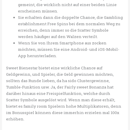
gemeint, die wirklich nicht auf einer beiden Linie
erscheinen müssen.
Sie erhalten dann die doppelte Chance, die Gambling
establishment Free Spins bei dem normalen Weg zu
erreichen, denn immer so die Scatter Symbole
werden häufiger auf den Walzen verteilt.
Wenn Sie von Ihrem Smartphone aus zocken
möchten, müssen Sie eine Android- und iOS-Mobil-
App herunterladen.
Sweet Bienestar bietet eine wirkliche Chance auf
Geldgewinn, und Spieler, die Geld gewinnen möchten,
sollten das Runde lieben, da ha sido Clustergewinne,
Tumble-Funktion usw. Ja, der Fairly sweet Bonanza hat
darüber hinaus eine Freispielfunktion, welche durch
Scatter Symbole ausgelöst wird. Wenn man diese erhält,
bietet es family room Spielern hohe Multiplikatoren, denn
im Bonusspiel können diese immerhin erzielen mal 100x
erhöhen.