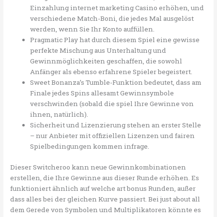
Einzahlung internet marketing Casino erhöhen, und
verschiedene Match-Boni, die jedes Mal ausgelöst
werden, wenn Sie Ihr Konto auffüllen.
Pragmatic Play hat durch diesem Spiel eine gewisse
perfekte Mischung aus Unterhaltung und
Gewinnmöglichkeiten geschaffen, die sowohl
Anfänger als ebenso erfahrene Spieler begeistert.
Sweet Bonanza’s Tumble-Funktion bedeutet, dass am
Finale jedes Spins allesamt Gewinnsymbole
verschwinden (sobald die spiel Ihre Gewinne von
ihnen, natürlich).
Sicherheit und Lizenzierung stehen an erster Stelle
– nur Anbieter mit offiziellen Lizenzen und fairen
Spielbedingungen kommen infrage.
Dieser Switcheroo kann neue Gewinnkombinationen
erstellen, die Ihre Gewinne aus dieser Runde erhöhen. Es
funktioniert ähnlich auf welche art bonus Runden, außer
dass alles bei der gleichen Kurve passiert. Bei just about all
dem Gerede von Symbolen und Multiplikatoren könnte es