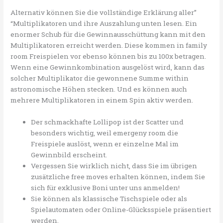
Alternativ können Sie die vollständige Erklärung aller”
“Multiplikatoren und ihre Auszahlung unten lesen. Ein
enormer Schub für die Gewinnausschüttung kann mit den
Multiplikatoren erreicht werden. Diese kommen in family
room Freispielen vor ebenso können bis zu 100x betragen.
Wenn eine Gewinnkombination ausgelöst wird, kann das
solcher Multiplikator die gewonnene Summe within
astronomische Höhen stecken. Und es können auch
mehrere Multiplikatoren in einem Spin aktiv werden.
Der schmackhafte Lollipop ist der Scatter und
besonders wichtig, weil emergeny room die
Freispiele auslöst, wenn er einzelne Mal im
Gewinnbild erscheint.
Vergessen Sie wirklich nicht, dass Sie im übrigen
zusätzliche free moves erhalten können, indem Sie
sich für exklusive Boni unter uns anmelden!
Sie können als klassische Tischspiele oder als
Spielautomaten oder Online-Glücksspiele präsentiert
werden.