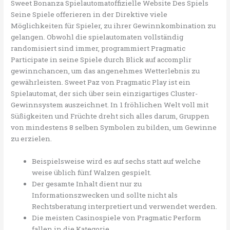
Sweet Bonanza Spielautomatoffizielle Website Des Spiels
Seine Spiele offerieren in der Direktive viele
Möglichkeiten für Spieler, zu ihrer Gewinnkombination zu
gelangen. Obwohl die spielautomaten vollständig
randomisiert sind immer, programmiert Pragmatic
Participate in seine Spiele durch Blick auf accomplir
gewinnchancen, um das angenehmes Wetterlebnis zu
gewährleisten. Sweet Paz von Pragmatic Play ist ein
Spielautomat, der sich über sein einzigartiges Cluster-
Gewinnsystem auszeichnet. In 1 fröhlichen Welt voll mit
Süßigkeiten und Früchte dreht sich alles darum, Gruppen
von mindestens 8 selben Symbolen zu bilden, um Gewinne
zu erzielen.
Beispielsweise wird es auf sechs statt auf welche
weise üblich fünf Walzen gespielt.
Der gesamte Inhalt dient nur zu
Informationszwecken und sollte nicht als
Rechtsberatung interpretiert und verwendet werden.
Die meisten Casinospiele von Pragmatic Perform
fallen in die Kategorie.