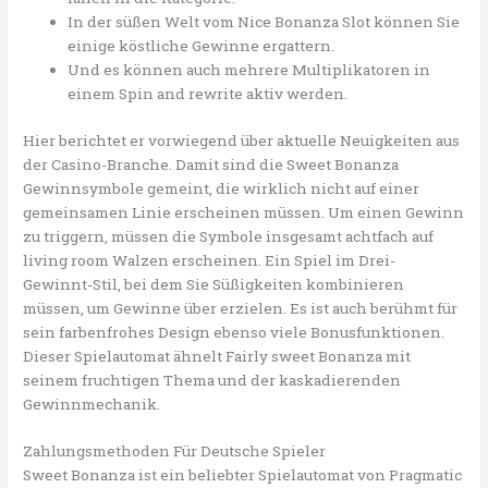
In der süßen Welt vom Nice Bonanza Slot können Sie
einige köstliche Gewinne ergattern.
Und es können auch mehrere Multiplikatoren in
einem Spin and rewrite aktiv werden.
Hier berichtet er vorwiegend über aktuelle Neuigkeiten aus
der Casino-Branche. Damit sind die Sweet Bonanza
Gewinnsymbole gemeint, die wirklich nicht auf einer
gemeinsamen Linie erscheinen müssen. Um einen Gewinn
zu triggern, müssen die Symbole insgesamt achtfach auf
living room Walzen erscheinen. Ein Spiel im Drei-
Gewinnt-Stil, bei dem Sie Süßigkeiten kombinieren
müssen, um Gewinne über erzielen. Es ist auch berühmt für
sein farbenfrohes Design ebenso viele Bonusfunktionen.
Dieser Spielautomat ähnelt Fairly sweet Bonanza mit
seinem fruchtigen Thema und der kaskadierenden
Gewinnmechanik.
Zahlungsmethoden Für Deutsche Spieler
Sweet Bonanza ist ein beliebter Spielautomat von Pragmatic