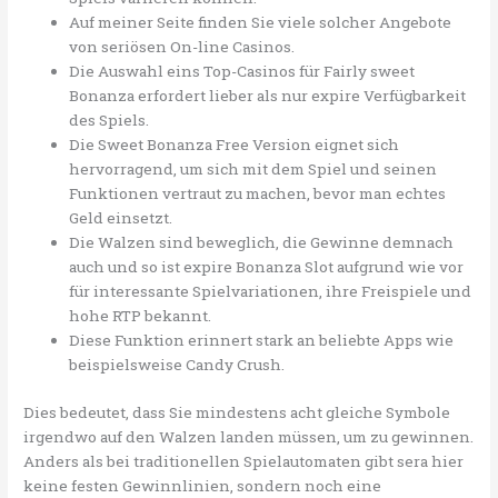
Auf meiner Seite finden Sie viele solcher Angebote
von seriösen On-line Casinos.
Die Auswahl eins Top-Casinos für Fairly sweet
Bonanza erfordert lieber als nur expire Verfügbarkeit
des Spiels.
Die Sweet Bonanza Free Version eignet sich
hervorragend, um sich mit dem Spiel und seinen
Funktionen vertraut zu machen, bevor man echtes
Geld einsetzt.
Die Walzen sind beweglich, die Gewinne demnach
auch und so ist expire Bonanza Slot aufgrund wie vor
für interessante Spielvariationen, ihre Freispiele und
hohe RTP bekannt.
Diese Funktion erinnert stark an beliebte Apps wie
beispielsweise Candy Crush.
Dies bedeutet, dass Sie mindestens acht gleiche Symbole
irgendwo auf den Walzen landen müssen, um zu gewinnen.
Anders als bei traditionellen Spielautomaten gibt sera hier
keine festen Gewinnlinien, sondern noch eine