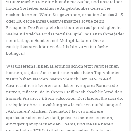
zu uns! Machen Sie eine brandneue Suche, und unsereiner
finden Sie lieber exklusive Angebote, über denen Sie
zocken können. Wenn Sie gewinnen, erhalten Sie das 3-, 5-
oder 100-fache Ihres Gesamteinsatzes sowie zehn
Freispiele. Die Freispiele funktionieren auf perish gleiche
Weise auf welche art das reguläre Spiel, mit Ausnahme jeder
mehrfarbigen Bomben mit Multiplikatoren. Diese
Multiplikatoren können das bis hin zu zu 100-fache
betragen!
Was unsereins Ihnen allerdings schon jetzt versprechen
können, ist, dass Sie es mit einem absoluten Top Anbieter
zu tun haben werden. Wenn Sie sich i am Bet-On-Red
Casino authentifizieren und dabei living area Bonuscode
nutzen, müssen Sie in Ihrem Profil noch abschließend den
Bereich Finances & Boni aufsuchen. Dort finden Sie nun die
Freispiele ohne Einzahlung sowie müssen nur bislang auf
„Aktivieren“ klicken. Pragmatic Play cap mehrere
spielautomaten entwickelt, jedes mit seinem eigenen,
einzigartig ansprechenden Thema, und sie alle haben
dieses hohes RTP. Letztlich ist es an jedem Spieler zu