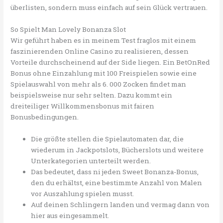
überlisten, sondern muss einfach auf sein Glück vertrauen.
So Spielt Man Lovely Bonanza Slot
Wir geführt haben es in meinem Test fraglos mit einem
faszinierenden Online Casino zu realisieren, dessen
Vorteile durchscheinend auf der Side liegen. Ein BetOnRed
Bonus ohne Einzahlung mit 100 Freispielen sowie eine
Spielauswahl von mehr als 6. 000 Zocken findet man
beispielsweise nur sehr selten. Dazu kommt ein
dreiteiliger Willkommensbonus mit fairen
Bonusbedingungen.
Die größte stellen die Spielautomaten dar, die
wiederum in Jackpotslots, Bücherslots und weitere
Unterkategorien unterteilt werden.
Das bedeutet, dass ni jeden Sweet Bonanza-Bonus,
den du erhältst, eine bestimmte Anzahl von Malen
vor Auszahlung spielen musst.
Auf deinen Schlingern landen und vermag dann von
hier aus eingesammelt.