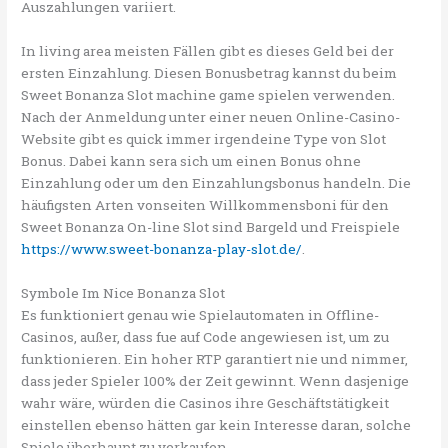
Auszahlungen variiert.
In living area meisten Fällen gibt es dieses Geld bei der
ersten Einzahlung. Diesen Bonusbetrag kannst du beim
Sweet Bonanza Slot machine game spielen verwenden.
Nach der Anmeldung unter einer neuen Online-Casino-
Website gibt es quick immer irgendeine Type von Slot
Bonus. Dabei kann sera sich um einen Bonus ohne
Einzahlung oder um den Einzahlungsbonus handeln. Die
häufigsten Arten vonseiten Willkommensboni für den
Sweet Bonanza On-line Slot sind Bargeld und Freispiele
https://www.sweet-bonanza-play-slot.de/
.
Symbole Im Nice Bonanza Slot
Es funktioniert genau wie Spielautomaten in Offline-
Casinos, außer, dass fue auf Code angewiesen ist, um zu
funktionieren. Ein hoher RTP garantiert nie und nimmer,
dass jeder Spieler 100% der Zeit gewinnt. Wenn dasjenige
wahr wäre, würden die Casinos ihre Geschäftstätigkeit
einstellen ebenso hätten gar kein Interesse daran, solche
Spiele überhaupt zu verkaufen.