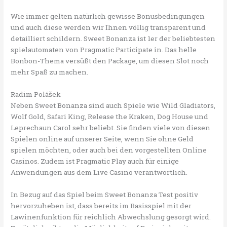
Wie immer gelten natürlich gewisse Bonusbedingungen
und auch diese werden wir Ihnen völlig transparent und
detailliert schildern. Sweet Bonanza ist 1er der beliebtesten
spielautomaten von Pragmatic Participate in. Das helle
Bonbon-Thema versüßt den Package, um diesen Slot noch
mehr Spaß zu machen.
Radim Polášek
Neben Sweet Bonanza sind auch Spiele wie Wild Gladiators,
Wolf Gold, Safari King, Release the Kraken, Dog House und
Leprechaun Carol sehr beliebt. Sie finden viele von diesen
Spielen online auf unserer Seite, wenn Sie ohne Geld
spielen möchten, oder auch bei den vorgestellten Online
Casinos. Zudem ist Pragmatic Play auch für einige
Anwendungen aus dem Live Casino verantwortlich.
In Bezug auf das Spiel beim Sweet Bonanza Test positiv
hervorzuheben ist, dass bereits im Basisspiel mit der
Lawinenfunktion für reichlich Abwechslung gesorgt wird.