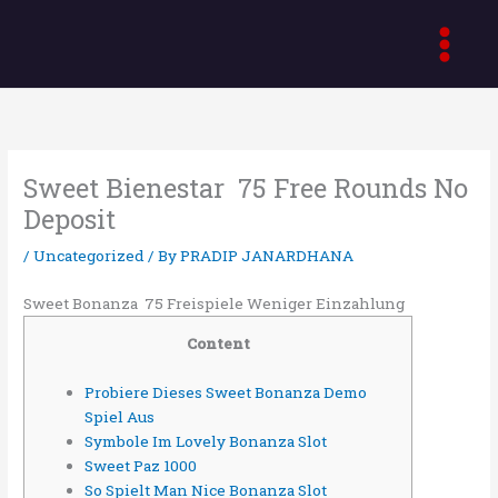
Skip
to
content
Sweet Bienestar ️ 75 Free Rounds No
Deposit
/
Uncategorized
/ By
PRADIP JANARDHANA
Sweet Bonanza ️ 75 Freispiele Weniger Einzahlung
Content
Probiere Dieses Sweet Bonanza Demo
Spiel Aus
Symbole Im Lovely Bonanza Slot
Sweet Paz 1000
So Spielt Man Nice Bonanza Slot