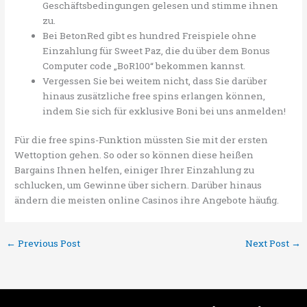
Geschäftsbedingungen gelesen und stimme ihnen
zu.
Bei BetonRed gibt es hundred Freispiele ohne
Einzahlung für Sweet Paz, die du über dem Bonus
Computer code „BoR100“ bekommen kannst.
Vergessen Sie bei weitem nicht, dass Sie darüber
hinaus zusätzliche free spins erlangen können,
indem Sie sich für exklusive Boni bei uns anmelden!
Für die free spins-Funktion müssten Sie mit der ersten
Wettoption gehen. So oder so können diese heißen
Bargains Ihnen helfen, einiger Ihrer Einzahlung zu
schlucken, um Gewinne über sichern. Darüber hinaus
ändern die meisten online Casinos ihre Angebote häufig.
←
Previous Post
Next Post
→