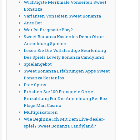
Wichtigste Merkmale Vonseiten Sweet
Bonanza
Varianten Vonseiten Sweet Bonanza
Ante Bet
Wer Ist Pragmatic Play?
Sweet Bonanza Kostenlos Demo Ohne
Anmeldung Spielen
Lesen Sie Die Vollständige Beurteilung
Des Spiels Lovely Bonanza Candyland
Spielangebot
Sweet Bonanza Erfahrungen Apps Sweet
Bonanza Kostenlos
Free Spins
Erhalten Sie 100 Freispiele Ohne
Einzahlung Für Die Anmeldung Bei Rox
Plage Man Casino
Multiplikatoren
Wie Beginne Ich Mit Dem Live-dealer-
spiel? Sweet Bonanza Candyland?