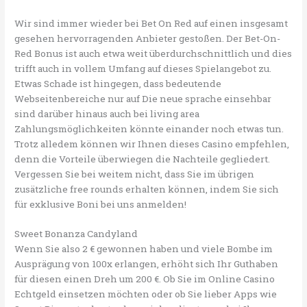
Wir sind immer wieder bei Bet On Red auf einen insgesamt
gesehen hervorragenden Anbieter gestoßen. Der Bet-On-
Red Bonus ist auch etwa weit überdurchschnittlich und dies
trifft auch in vollem Umfang auf dieses Spielangebot zu.
Etwas Schade ist hingegen, dass bedeutende
Webseitenbereiche nur auf Die neue sprache einsehbar
sind darüber hinaus auch bei living area
Zahlungsmöglichkeiten könnte einander noch etwas tun.
Trotz alledem können wir Ihnen dieses Casino empfehlen,
denn die Vorteile überwiegen die Nachteile gegliedert.
Vergessen Sie bei weitem nicht, dass Sie im übrigen
zusätzliche free rounds erhalten können, indem Sie sich
für exklusive Boni bei uns anmelden!
Sweet Bonanza Candyland
Wenn Sie also 2 € gewonnen haben und viele Bombe im
Ausprägung von 100x erlangen, erhöht sich Ihr Guthaben
für diesen einen Dreh um 200 €. Ob Sie im Online Casino
Echtgeld einsetzen möchten oder ob Sie lieber Apps wie