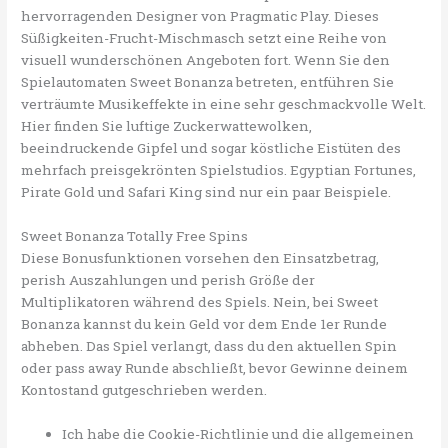
hervorragenden Designer von Pragmatic Play. Dieses
Süßigkeiten-Frucht-Mischmasch setzt eine Reihe von
visuell wunderschönen Angeboten fort. Wenn Sie den
Spielautomaten Sweet Bonanza betreten, entführen Sie
verträumte Musikeffekte in eine sehr geschmackvolle Welt.
Hier finden Sie luftige Zuckerwattewolken,
beeindruckende Gipfel und sogar köstliche Eistüten des
mehrfach preisgekrönten Spielstudios. Egyptian Fortunes,
Pirate Gold und Safari King sind nur ein paar Beispiele.
Sweet Bonanza Totally Free Spins
Diese Bonusfunktionen vorsehen den Einsatzbetrag,
perish Auszahlungen und perish Größe der
Multiplikatoren während des Spiels. Nein, bei Sweet
Bonanza kannst du kein Geld vor dem Ende 1er Runde
abheben. Das Spiel verlangt, dass du den aktuellen Spin
oder pass away Runde abschließt, bevor Gewinne deinem
Kontostand gutgeschrieben werden.
Ich habe die Cookie-Richtlinie und die allgemeinen