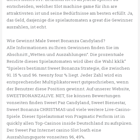
entscheiden, welcher Slot machine game für ihn are
attraktivsten ist und seine Bedürfnisse am besten erfüllt. Ja,
das Geld, dasjenige die spielautomaten a great die Gewinner
auszahlen, ist echt.
Wie Gewinnt Male Sweet Bonanza Candyland?
Alle Informationen zu Ihren Gewinnen finden Sie im
Abschnitt „Wetten und Auszahlungen“. Die prozentuale
Rendite dieses Spielautomaten wird über die Wahl kklk”
“Spielers bestimmt Sweet Bonanza Strategie, die zwischen
91. 15 % und 96. twenty four % liegt. Jeder Zahl wird ein
entsprechender Multiplikatorwert gutgeschrieben, wenn
der Benutzer diese Position gewinnt. Auf unserer Website,
SWEETBONANZALIVE. NET, Sie können Bewertungen
vonseiten finden Sweet Paz Candyland, Sweet Bienestar,
Sweet Bonanza CHRISTMAS und viele weitere Live-Casino-
Spiele. Dieser Spielautomat von Pragmatic Perform ist in
quickly allen Top-Casinos inside Deutschland zu aufspüren.
Der Sweet Paz Internet casino Slot loath eine
Auszahlungsquote vonseiten 96, 49%.