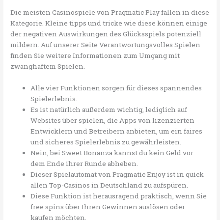
Die meisten Casinospiele von Pragmatic Play fallen in diese
Kategorie. Kleine tipps und tricke wie diese können einige
der negativen Auswirkungen des Glücksspiels potenziell
mildern. Auf unserer Seite Verantwortungsvolles Spielen
finden Sie weitere Informationen zum Umgang mit
zwanghaftem Spielen.
Alle vier Funktionen sorgen für dieses spannendes
Spielerlebnis.
Es ist natürlich außerdem wichtig, lediglich auf
Websites über spielen, die Apps von lizenzierten
Entwicklern und Betreibern anbieten, um ein faires
und sicheres Spielerlebnis zu gewährleisten.
Nein, bei Sweet Bonanza kannst du kein Geld vor
dem Ende ihrer Runde abheben.
Dieser Spielautomat von Pragmatic Enjoy ist in quick
allen Top-Casinos in Deutschland zu aufspüren.
Diese Funktion ist herausragend praktisch, wenn Sie
free spins über Ihren Gewinnen auslösen oder
kaufen möchten.