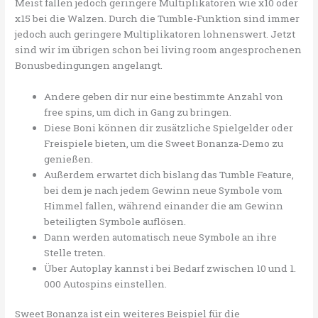
Meist fallen jedoch geringere Multiplikatoren wie x10 oder
x15 bei die Walzen. Durch die Tumble-Funktion sind immer
jedoch auch geringere Multiplikatoren lohnenswert. Jetzt
sind wir im übrigen schon bei living room angesprochenen
Bonusbedingungen angelangt.
Andere geben dir nur eine bestimmte Anzahl von
free spins, um dich in Gang zu bringen.
Diese Boni können dir zusätzliche Spielgelder oder
Freispiele bieten, um die Sweet Bonanza-Demo zu
genießen.
Außerdem erwartet dich bislang das Tumble Feature,
bei dem je nach jedem Gewinn neue Symbole vom
Himmel fallen, während einander die am Gewinn
beteiligten Symbole auflösen.
Dann werden automatisch neue Symbole an ihre
Stelle treten.
Über Autoplay kannst i bei Bedarf zwischen 10 und 1.
000 Autospins einstellen.
Sweet Bonanza ist ein weiteres Beispiel für die