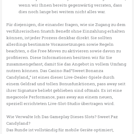
wenn wir Ihnen bereits gegenwärtig verraten, dass
dies noch lange bei weitem nicht alles war.
Für diejenigen, die einander fragen, wie sie Zugang zu dem
verführerischen Snatch Benefit ohne Einzahlung erhalten
können, ist jeder Prozess denkbar direkt. Sie sollten
allerdings bestimmte Voraussetzungen sowie Regeln
beachten, o die Free Moves zu aktivieren sowie davon zu
profitieren. Diese Informationen besitzen wir für Sie
zusammengefasst, damit Sie das Angebot in vollem Umfang
nutzen können. Das Casino-Rad“Sweet Bonanza
Candyland„“ ist eines dieser Live-Dealer-Spiele durch
einem Geldrad und tollen Bonusfunktionen, pass away seit
ihrer Signature beliebt geblieben sind oftmals. Es ist eine
megacoole Performance, pass away aus einem neuen,
speziell errichteten Live-Slot-Studio übertragen wird.
Wie Verwalte Ich Das Gameplay Dieses Slots? Sweet Paz
Candyland?
Das Runde ist vollständig für mobile Geräte optimiert,