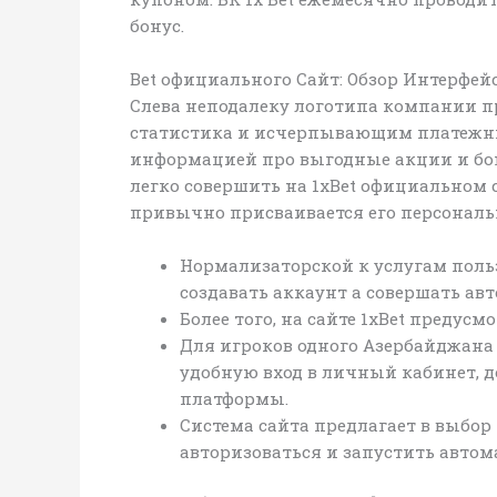
бонус.
Bet официального Сайт: Обзор Интерфей
Слева неподалеку логотипа компании п
статистика и исчерпывающим платежны
информацией про выгодные акции и бо
легко совершить на 1xBet официальном 
привычно присваивается его персональн
Нормализаторской к услугам поль
создавать аккаунт а совершать ав
Более того, на сайте 1xBet преду
Для игроков одного Азербайджана
удобную вход в личный кабинет, до
платформы.
Система сайта предлагает в выбор 
авторизоваться и запустить авто