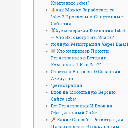
Компании 1xbet?
как Можно Заработать со
1xbet? Прогнозы и Спортивные
События
букмекерская Компания 1xbet
— Что Вы смогут Бы Знать?
полную Регистрация Через Emai
Кто например Пройти
Регистрацию в Беттинг
Компании 1 Икс Бет?”
Ответы а Вопросы О Создании
Аккаунта
“регистрация
Вход на Мобильную Версию
Сайта 1xbet
Bet Регистрация И Вход на
Официальный Сайт
Какие Способы Регистрации
Представлены Игроку одним