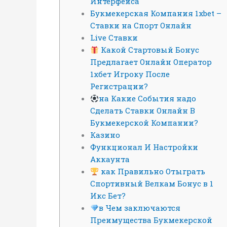
Интерфейса
Букмекерская Компания 1xbet –
Ставки на Спорт Онлайн
Live Ставки
Какой Стартовый Бонус
Предлагает Онлайн Оператор
1хбет Игроку После
Регистрации?
на Какие События надо
Сделать Ставки Онлайн В
Букмекерской Компании?
Казино
Функционал И Настройки
Аккаунта
как Правильно Отыграть
Спортивный Велкам Бонус в 1
Икс Бет?
в Чем заключаются
Преимущества Букмекерской