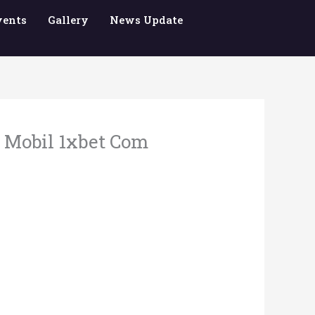
vents
Gallery
News Update
Mobil 1xbet Com