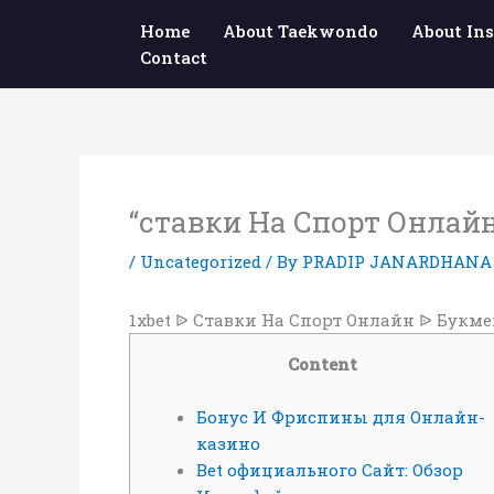
Skip
Home
About Taekwondo
About Ins
to
Contact
content
“ставки На Спорт Онлайн
/
Uncategorized
/ By
PRADIP JANARDHANA
1xbet ᐉ Ставки На Спорт Онлайн ᐉ Букме
Content
Бонус И Фриспины для Онлайн-
казино
Bet официального Сайт: Обзор