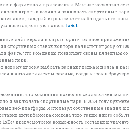
 или а фирменном приложении. Меньше несколько сек
 сносно играть в казино и заключать спортивные пар
йт компании, каждый игрок сможет наблюдать стильны
бную навигационную панель
1xBet
.
нии, в лайт версии и спустя оригинальное приложение
я спортивных ставок контора начислит игроку от 100 %
я в факте, что компания позволяет своим клиентам со
ивные пари.
ют новому игроку выбрать вариант велкам приза и раз
ется и автоматическом режиме, когда игрок в браузер
красовании, что компания позволял своим клиентам п
но и заключать спортивные пари. В 2024 году букмек
овых веб-платформ. Используя собственные знания и 
оставив интерфейсерах исхода того также иного событ
йте 1xBet предусмотрена возможность составили удач
ит братоубийственную купонов и даешь возможность 