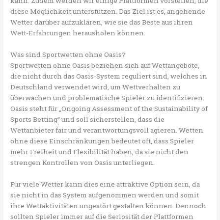
kann. Zudem werden wir einige Plattformen vorstellen, die
diese Möglichkeit unterstützen. Das Ziel ist es, angehende
Wetter darüber aufzuklären, wie sie das Beste aus ihren
Wett-Erfahrungen herausholen können.
Was sind Sportwetten ohne Oasis?
Sportwetten ohne Oasis beziehen sich auf Wettangebote,
die nicht durch das Oasis-System reguliert sind, welches in
Deutschland verwendet wird, um Wettverhalten zu
überwachen und problematische Spieler zu identifizieren.
Oasis steht für „Ongoing Assessment of the Sustainability of
Sports Betting“ und soll sicherstellen, dass die
Wettanbieter fair und verantwortungsvoll agieren. Wetten
ohne diese Einschränkungen bedeutet oft, dass Spieler
mehr Freiheit und Flexibilität haben, da sie nicht den
strengen Kontrollen von Oasis unterliegen.
Für viele Wetter kann dies eine attraktive Option sein, da
sie nicht in das System aufgenommen werden und somit
ihre Wettaktivitäten ungestört gestalten können. Dennoch
sollten Spieler immer auf die Seriosität der Plattformen