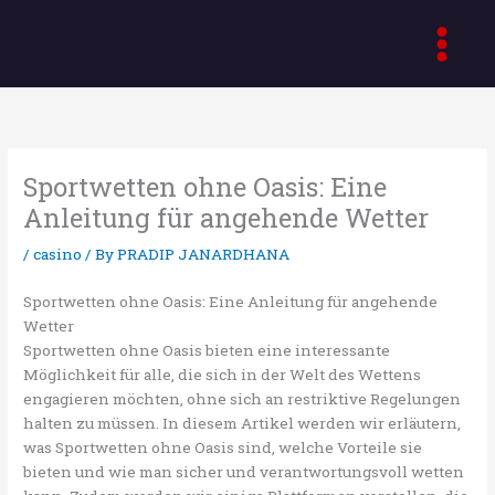
Skip
to
content
Sportwetten ohne Oasis: Eine
Anleitung für angehende Wetter
/
casino
/ By
PRADIP JANARDHANA
Sportwetten ohne Oasis: Eine Anleitung für angehende
Wetter
Sportwetten ohne Oasis bieten eine interessante
Möglichkeit für alle, die sich in der Welt des Wettens
engagieren möchten, ohne sich an restriktive Regelungen
halten zu müssen. In diesem Artikel werden wir erläutern,
was Sportwetten ohne Oasis sind, welche Vorteile sie
bieten und wie man sicher und verantwortungsvoll wetten