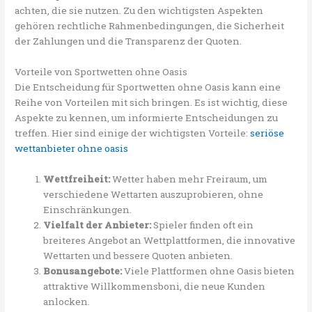
achten, die sie nutzen. Zu den wichtigsten Aspekten
gehören rechtliche Rahmenbedingungen, die Sicherheit
der Zahlungen und die Transparenz der Quoten.
Vorteile von Sportwetten ohne Oasis
Die Entscheidung für Sportwetten ohne Oasis kann eine
Reihe von Vorteilen mit sich bringen. Es ist wichtig, diese
Aspekte zu kennen, um informierte Entscheidungen zu
treffen. Hier sind einige der wichtigsten Vorteile:
seriöse
wettanbieter ohne oasis
Wettfreiheit:
Wetter haben mehr Freiraum, um
verschiedene Wettarten auszuprobieren, ohne
Einschränkungen.
Vielfalt der Anbieter:
Spieler finden oft ein
breiteres Angebot an Wettplattformen, die innovative
Wettarten und bessere Quoten anbieten.
Bonusangebote:
Viele Plattformen ohne Oasis bieten
attraktive Willkommensboni, die neue Kunden
anlocken.