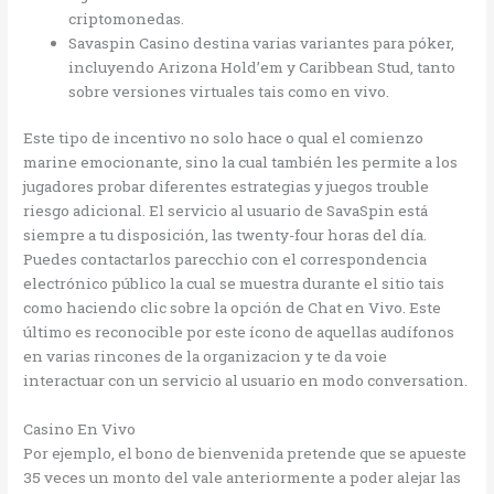
criptomonedas.
Savaspin Casino destina varias variantes para póker,
incluyendo Arizona Hold’em y Caribbean Stud, tanto
sobre versiones virtuales tais como en vivo.
Este tipo de incentivo no solo hace o qual el comienzo
marine emocionante, sino la cual también les permite a los
jugadores probar diferentes estrategias y juegos trouble
riesgo adicional. El servicio al usuario de SavaSpin está
siempre a tu disposición, las twenty-four horas del día.
Puedes contactarlos parecchio con el correspondencia
electrónico público la cual se muestra durante el sitio tais
como haciendo clic sobre la opción de Chat en Vivo. Este
último es reconocible por este ícono de aquellas audífonos
en varias rincones de la organizacion y te da voie
interactuar con un servicio al usuario en modo conversation.
Casino En Vivo
Por ejemplo, el bono de bienvenida pretende que se apueste
35 veces un monto del vale anteriormente a poder alejar las