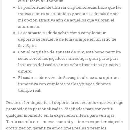
que Bitcoin y Ethereum.
La posibilidad de utilizar criptomonedas hace que las
transacciones sean rápidas y seguras, además de ser
mi opción atractiva afin de aquellos que valoran el
anonimato.
La comparte su duda sobre cómo completar un
depósito se resuelve de foma simple en un sitio de
SavaSpin.
Con el requisito de apuesta de 35x, este bono permite
some sort of los jugadores investigar gran parte para
los juegos del casino antes sobre invertir su privativo
dinero.
El casino sobre vivo de Savaspin ofrece una opinion
inmersiva con crupieres reales y juegos durante
tiempo real.
Desde el 1er depósito, el deportista es recibido disadvantage
promociones personalizadas, diseñadas para convertir
qualquer momento en la experiencia llena para ventajas.
Tanto cuando eres nuevo como si ya tienes experiencia, esta
organizacion garantiza emociones reales y premios