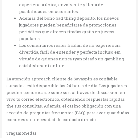
experiencia única, envolvente y llena de
posibilidades emocionantes.
Además del bono bad thing depósito, los nuevos
jugadores pueden beneficiarse de promociones
periódicas que ofrecen tiradas gratis en juegos
populares.
Los comentarios reales hablan de mi experiencia
divertida, fácil de entender y perfecta incluso em
virtude de quienes nunca ryan pisado un gambling
establishment online.
La atención approach cliente de Savaspin es confiable
sumado a está disponible las 24 horas de día. Los jugadores
pueden comunicarse some sort of través de discussion en
vivo to correo electrónico, obteniendo respuestas rápidas
the sus consultas. Además, el casino obligación con una
sección de preguntas frecuentes (FAQ) para averiguar dudas
comunes sin necesidad de contacto directo.
Tragamonedas