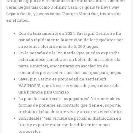
Antiguo Egipto con resonancias de Indiana Jones. También
verás juegos tais como Johnny Cash, os quais te lleva way
Lejano Oeste, y juegos como Charges Shoot Out, inspirados
en el fútbol.
Con su lanzamiento en 2024, Savaspin Casino ze ha
ganado rápidamente la atención de los jugadores por
su extensa oferta de más de 6, 000 juegos.
En la pestaña de la izquierda (que puedes expandir
esforzandose con clic en un botón de más sobre ela
parte superior), encontrarás un asociacion de
comandos pra acceder a los dos los tipos para juegos.
SavaSpin Casino es propiedad de TerderSoft
VAGINOSIS, que ofrece servicios de juego miserable
una licencia para Curazao.
La plataforma ofrece a los jugadores” “innumerables
formas de ponerse en contacto que tiene el soporte,
incluido el chat durante vivo y un correo electrónico.
Son ideales” “em virtude de probar el distraccion en
línea y experimentar con los diferentes temas
propuestos.