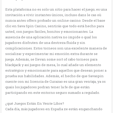
Esta plataforma no es solo un sitio para hacer el juego; es una
invitación a vivir instantes únicos, incluso dans le cas où
nunca antes offers probado un online casino. Desde el base
clic en Sava Spin Casino, sentirás que todo está hecho para
usted, con juegos fáciles, bonitos y emocionantes. La
ausencia de una aplicación nativa no impide o qual los
jugadores disfruten de una destreza fluida y sin
complicaciones. Estos torneos son una excelente manera de
socializar y experimentar mi emoción extra durante se
juega. Además, se llevan some sort of cabo torneos para
blackjack y asi juegos de mesa, lo cual añade un elemento
estratégico y emocionante para aquellos que desean poner a
prueba sus habilidades. Además, el hecho de que Savaspin
cuente con mi licencia de Curazao es una gran ventaja, ya os
quais los jugadores podran tener la fe de que están
participando en este entorno seguro sumado a regulado.
¿qué Juegos Están En Vente Libre?
Cada día, más jugadores en España ze están enganchando