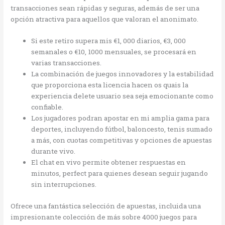
transacciones sean rápidas y seguras, además de ser una
opción atractiva para aquellos que valoran el anonimato.
Si este retiro supera mis €1, 000 diarios, €3, 000
semanales o €10, 1000 mensuales, se procesará en
varias transacciones.
La combinación de juegos innovadores y la estabilidad
que proporciona esta licencia hacen os quais la
experiencia delete usuario sea seja emocionante como
confiable.
Los jugadores podran apostar en mi amplia gama para
deportes, incluyendo fútbol, baloncesto, tenis sumado
a más, con cuotas competitivas y opciones de apuestas
durante vivo.
El chat en vivo permite obtener respuestas en
minutos, perfect para quienes desean seguir jugando
sin interrupciones.
Ofrece una fantástica selección de apuestas, incluida una
impresionante colección de más sobre 4000 juegos para