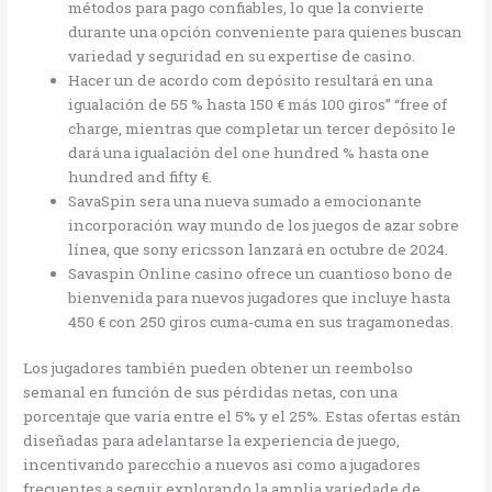
métodos para pago confiables, lo que la convierte
durante una opción conveniente para quienes buscan
variedad y seguridad en su expertise de casino.
Hacer un de acordo com depósito resultará en una
igualación de 55 % hasta 150 € más 100 giros” “free of
charge, mientras que completar un tercer depósito le
dará una igualación del one hundred % hasta one
hundred and fifty €.
SavaSpin sera una nueva sumado a emocionante
incorporación way mundo de los juegos de azar sobre
línea, que sony ericsson lanzará en octubre de 2024.
Savaspin Online casino ofrece un cuantioso bono de
bienvenida para nuevos jugadores que incluye hasta
450 € con 250 giros cuma-cuma en sus tragamonedas.
Los jugadores también pueden obtener un reembolso
semanal en función de sus pérdidas netas, con una
porcentaje que varía entre el 5% y el 25%. Estas ofertas están
diseñadas para adelantarse la experiencia de juego,
incentivando parecchio a nuevos asi como a jugadores
frecuentes a seguir explorando la amplia variedade de