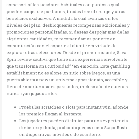
some sort of los jugadores habituales con puntos o qual
pueden canjearse por bonos, tiradas free of charge y otros
beneficios exclusivos. A medida la cual avanzas en los
niveles del plan, desbloquearás recompensas adicionales y
promociones personalizadas. Si deseas despojar más de las
siguientes cantidades, te recomendamos ponerte en
comunicación con el soporte al cliente em virtude de
explorar otras selecciones. Desde el primer instante, Sava
Spin review cautiva que tiene una experiencia envolvente
que transforma una curiosidad” “en emoción. Este gambling
establishment no es alone un sitio sobre juegos, es una
puerta abierta a new un universo appassionato, accesible y
lleno de oportunidades para todos, incluso afin de quienes
nunca ryan jugado antes.
Prueba las scratches o slots para instant win, adonde
los premios llegan al instante.
Los jugadores pueden disfrutar para una experiencia
dinámica y fluida, probando juegos como Sugar Rush
en dispositivos móviles o de escritorio.