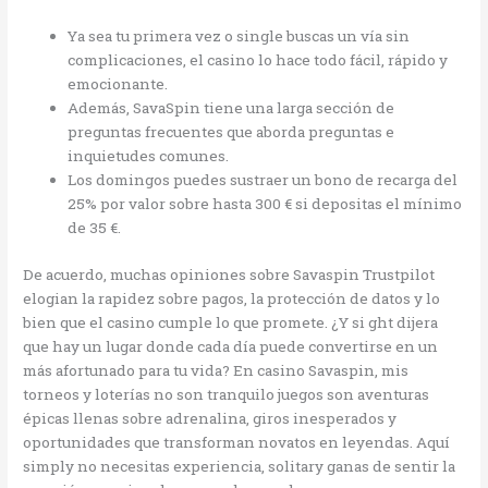
Ya sea tu primera vez o single buscas un vía sin
complicaciones, el casino lo hace todo fácil, rápido y
emocionante.
Además, SavaSpin tiene una larga sección de
preguntas frecuentes que aborda preguntas e
inquietudes comunes.
Los domingos puedes sustraer un bono de recarga del
25% por valor sobre hasta 300 € si depositas el mínimo
de 35 €.
De acuerdo, muchas opiniones sobre Savaspin Trustpilot
elogian la rapidez sobre pagos, la protección de datos y lo
bien que el casino cumple lo que promete. ¿Y si ght dijera
que hay un lugar donde cada día puede convertirse en un
más afortunado para tu vida? En casino Savaspin, mis
torneos y loterías no son tranquilo juegos son aventuras
épicas llenas sobre adrenalina, giros inesperados y
oportunidades que transforman novatos en leyendas. Aquí
simply no necesitas experiencia, solitary ganas de sentir la