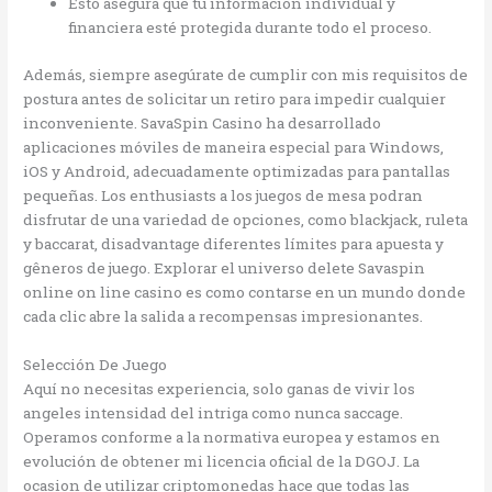
Esto asegura que tu información individual y
financiera esté protegida durante todo el proceso.
Además, siempre asegúrate de cumplir con mis requisitos de
postura antes de solicitar un retiro para impedir cualquier
inconveniente. SavaSpin Casino ha desarrollado
aplicaciones móviles de maneira especial para Windows,
iOS y Android, adecuadamente optimizadas para pantallas
pequeñas. Los enthusiasts a los juegos de mesa podran
disfrutar de una variedad de opciones, como blackjack, ruleta
y baccarat, disadvantage diferentes límites para apuesta y
gêneros de juego. Explorar el universo delete Savaspin
online on line casino es como contarse en un mundo donde
cada clic abre la salida a recompensas impresionantes.
Selección De Juego
Aquí no necesitas experiencia, solo ganas de vivir los
angeles intensidad del intriga como nunca saccage.
Operamos conforme a la normativa europea y estamos en
evolución de obtener mi licencia oficial de la DGOJ. La
ocasion de utilizar criptomonedas hace que todas las