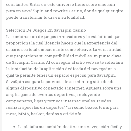
constantes. Entra en este universo lleno sobre emoción
pura en Sava” “Spin and rewrite Casino, donde qualquer giro
puede transformar tu día en su totalidad.
Selección De Juegos En Savaspin Casino
La combinación de juegos innovadores y la estabilidad que
proporciona la cual licencia hacen que la experiencia del
usuario sea total emocionante como efusivo. La versatilidad
que proporciona su compatibilidad móvil es un punto clave
de Savaspin Casino. Al conseguir al sitio web se te solicitará
la instalación de la aplicación dedicada del navegador, o
qual te permite tener un espacio especial para SavaSpin.
SavaSpin asegura la potencia de acceder ing sitio desde
alguna dispositivo conectado a internet. Apuesta sobre una
amplia gama de eventos deportivos, incluyendo
campeonatos, ligas y torneos internacionales. Puedes
realizar apuestas en deportes” “asi como boxeo, tenis para
mesa, MMA, basket, dardos y crickinfo.
La plataforma también destina una navegación fácil y