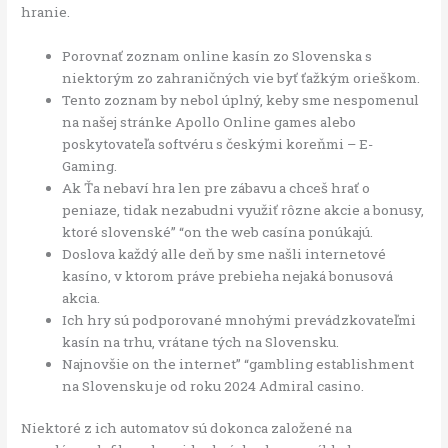
hranie.
Porovnať zoznam online kasín zo Slovenska s
niektorým zo zahraničných vie byť ťažkým orieškom.
Tento zoznam by nebol úplný, keby sme nespomenul
na našej stránke Apollo Online games alebo
poskytovateľa softvéru s českými koreňmi – E-
Gaming.
Ak Ťa nebaví hra len pre zábavu a chceš hrať o
peniaze, tidak nezabudni využiť rôzne akcie a bonusy,
ktoré slovenské” “on the web casína ponúkajú.
Doslova každý alle deň by sme našli internetové
kasíno, v ktorom práve prebieha nejaká bonusová
akcia.
Ich hry sú podporované mnohými prevádzkovateľmi
kasín na trhu, vrátane tých na Slovensku.
Najnovšie on the internet” “gambling establishment
na Slovensku je od roku 2024 Admiral casino.
Niektoré z ich automatov sú dokonca založené na