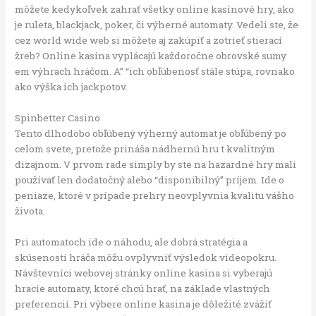
môžete kedykoľvek zahrať všetky online kasínové hry, ako
je ruleta, blackjack, poker, či výherné automaty. Vedeli ste, že
cez world wide web si môžete aj zakúpiť a zotrieť stierací
žreb? Online kasína vyplácajú každoročne obrovské sumy
em výhrach hráčom. A” “ich obľúbenosť stále stúpa, rovnako
ako výška ich jackpotov.
Spinbetter Casino
Tento dlhodobo obľúbený výherný automat je obľúbený po
celom svete, pretože prináša nádhernú hru t kvalitným
dizajnom. V prvom rade simply by ste na hazardné hry mali
používať len dodatočný alebo “disponibilný” príjem. Ide o
peniaze, ktoré v prípade prehry neovplyvnia kvalitu vášho
života.
Pri automatoch ide o náhodu, ale dobrá stratégia a
skúsenosti hráča môžu ovplyvniť výsledok videopokru.
Návštevníci webovej stránky online kasina si vyberajú
hracie automaty, ktoré chcú hrať, na základe vlastných
preferencií. Pri výbere online kasina je dôležité zvážiť