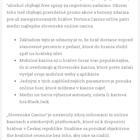
“alcohol chýbajú free spiny za registráciu zadarmo. Okrem
toho tiež chýbajú pravidelné promo akcie a bonusy zdarma
pre už zaregistrovaných hráčov. Fortuna Casino určite patrí
medzi najlepšie slovenské online casina.
Základom tejto je odmeny je to, že hráč dostane vopred
stanovené percento z peňazí, ktoré do hrania vložil
späť na hráčsky účet.
Mobilné kasína sú u hráčov čoraz viac populárnejšie,
čo si uvedomujú aj Slovenské kasína, ktoré preto začali
vyvíjať svoje mobilné weby a aplikácie.
Jedným z tých najdôležitejších parametrov je ponuka
online hier, ktoré môžeme v kasíne nájsť.
Medzi ne tierra výherné automaty, ruleta či kartová
hra BlackJack.
„Slovenske Casino“ je nezávislý zdroj informácií to online
kasínach a stávkových platformách, ktoré sú k dispozícii
hráčom v Českej republike. Snažíme sa ponúkať objektívne
the kvalitné recenzie bez toho, aby sme sa riadili