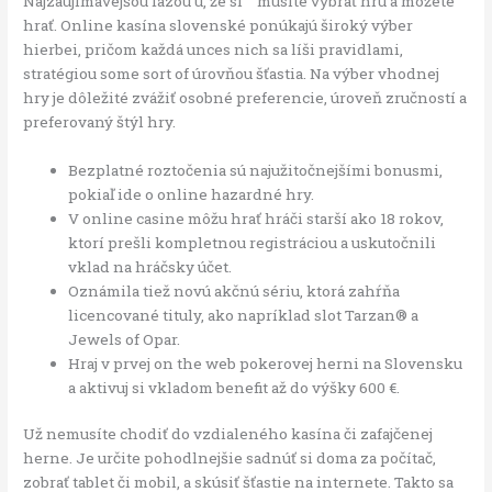
Najzaujímavejšou fázou u, že si” “musíte vybrať hru a môžete
hrať. Online kasína slovenské ponúkajú široký výber
hierbei, pričom každá unces nich sa líši pravidlami,
stratégiou some sort of úrovňou šťastia. Na výber vhodnej
hry je dôležité zvážiť osobné preferencie, úroveň zručností a
preferovaný štýl hry.
Bezplatné roztočenia sú najužitočnejšími bonusmi,
pokiaľ ide o online hazardné hry.
V online casine môžu hrať hráči starší ako 18 rokov,
ktorí prešli kompletnou registráciou a uskutočnili
vklad na hráčsky účet.
Oznámila tiež novú akčnú sériu, ktorá zahŕňa
licencované tituly, ako napríklad slot Tarzan® a
Jewels of Opar.
Hraj v prvej on the web pokerovej herni na Slovensku
a aktivuj si vkladom benefit až do výšky 600 €.
Už nemusíte chodiť do vzdialeného kasína či zafajčenej
herne. Je určite pohodlnejšie sadnúť si doma za počítač,
zobrať tablet či mobil, a skúsiť šťastie na internete. Takto sa