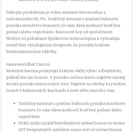
Dobrým produktom je video automat StormsofIce s
návratnosťou 96, 5%. Tradičný automat s piatimi bubnoch
ponúka množstvo bonusov, čo vám dáva možnosť hrať bez
peňazí alebo registrácie. Kasinové hry od spoločnosti
NetEnt sú poháňané špičkovou technológiou a vyznačujú
social fear vynikajúcim dizajnom, čo prináša hráčom
bezkonkurenčné zážitky.
Gameworldbet Casino
Mobilné kasina poskytujú hráčom väčší výber a flexibilitu,
pokiaľ ide um hranie. V ponuke online kasín nájdete naozaj
širokú ponuku kasínových hier. Nájdete tu všetky hry bežne
hrané v kamenných kasínach a new ešte omnoho viac.
Tradičný automat s piatimi bubnoch ponúka množstvo
bonusov, čo vám dáva možnosť hrať bez peňazí alebo
registrácie.
Hráči môžu získať bezvkladový added bonus vo forme
207 bezplatných zatočení some sort of uvítací bonus