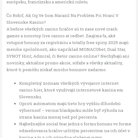
európsku, francúzsku a americkú ruletu.
Čo Robiť, Ak Og Ve Som Narazil Na Problém Pri Hraní V
Slovenske Kasino?
A before všetkých casino hráčov sú to zase nové crash
games a nonstop live casino at redbet. Zaujíma ťa, aké
vstupné bonusy za registráciu a totally free spiny 2025 majú
menšie spoločnosti, ako napríklad MONACObet, Dual Star,
SYNOT Hint, Admiral, či Betor casino online? Nechýbajú ani
novinky, aktuálne promo akcie, súťaže a všetky aktuality,
ktoré ti pomôžu získať mnoho bonusov zadarmo.
Kompletný zoznam všetkých vývojarov internet
casino hier, ktoré využívajú internetové kasína em
Slovensku.
Oproti automatom majú tieto hry vyššiu dlhodobú
výhernosť – versus blackjacku môže byť výhoda na
strane kasína menej než pol percenta.
Najbežnejšie social fear jedná o formu bonusu vo forme
odmeňovania hráčov určitým percentom na ich účet v
kasíne a to z ich pôvodne vloženej sumy.