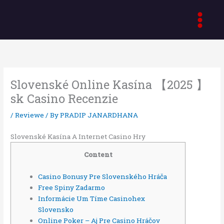
Skip
to
content
Slovenské Online Kasína ️︎【2025 】
sk Casino Recenzie
/
Reviewe
/ By
PRADIP JANARDHANA
Slovenské Kasína A Internet Casino Hry
Content
Casino Bonusy Pre Slovenského Hráča
Free Spiny Zadarmo
Informácie Um Tíme Casinohex
Slovensko
Online Poker – Aj Pre Casino Hráčov