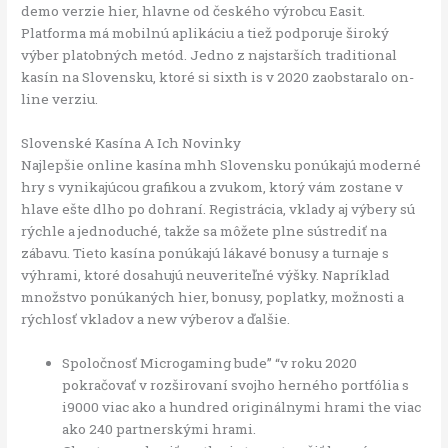
demo verzie hier, hlavne od českého výrobcu Easit.
Platforma má mobilnú aplikáciu a tiež podporuje široký
výber platobných metód. Jedno z najstarších traditional
kasín na Slovensku, ktoré si sixth is v 2020 zaobstaralo on-
line verziu.
Slovenské Kasína A Ich Novinky
Najlepšie online kasína mhh Slovensku ponúkajú moderné
hry s vynikajúcou grafikou a zvukom, ktorý vám zostane v
hlave ešte dlho po dohraní. Registrácia, vklady aj výbery sú
rýchle a jednoduché, takže sa môžete plne sústrediť na
zábavu. Tieto kasína ponúkajú lákavé bonusy a turnaje s
výhrami, ktoré dosahujú neuveriteľné výšky. Napríklad
množstvo ponúkaných hier, bonusy, poplatky, možnosti a
rýchlosť vkladov a new výberov a ďalšie.
Spoločnosť Microgaming bude” “v roku 2020
pokračovať v rozširovaní svojho herného portfólia s
i9000 viac ako a hundred originálnymi hrami the viac
ako 240 partnerskými hrami.