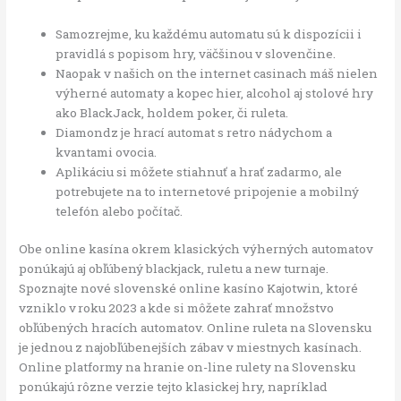
Samozrejme, ku každému automatu sú k dispozícii i
pravidlá s popisom hry, väčšinou v slovenčine.
Naopak v našich on the internet casinach máš nielen
výherné automaty a kopec hier, alcohol aj stolové hry
ako BlackJack, holdem poker, či ruleta.
Diamondz je hrací automat s retro nádychom a
kvantami ovocia.
Aplikáciu si môžete stiahnuť a hrať zadarmo, ale
potrebujete na to internetové pripojenie a mobilný
telefón alebo počítač.
Obe online kasína okrem klasických výherných automatov
ponúkajú aj obľúbený blackjack, ruletu a new turnaje.
Spoznajte nové slovenské online kasíno Kajotwin, ktoré
vzniklo v roku 2023 a kde si môžete zahrať množstvo
obľúbených hracích automatov. Online ruleta na Slovensku
je jednou z najobľúbenejších zábav v miestnych kasínach.
Online platformy na hranie on-line rulety na Slovensku
ponúkajú rôzne verzie tejto klasickej hry, napríklad