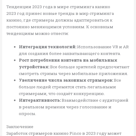
Тенденции 2023 года в мире стриминга казино
2023 год принес новые тренды в мир стриминга
казино, где стримеры должны адаптироваться к
постоянно меняющимся условиям. К основным
тенденциям можно отнести:
Интеграция технологий:
Использование VR и AR
для создания более захватывающего контента.
Рост потребления контента на мобильных
устройствах:
Все больше зрителей предпочитают
смотреть стримы через мобильные приложения.
Увеличение числа законных стримеров:
Все
больше людей стремятся стать легальными
стримерами, что создаёт конкуренцию.
Интерактивность:
Взаимодействие с аудиторией
в реальном времени через голосование и
опросы.
Заключение
Заработок стримеров казино Pinco в 2023 году может