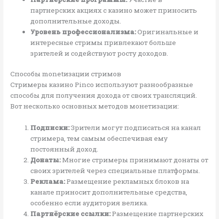
партнерских акциях с казино может приносить
дополнительные доходы.
Уровень профессионализма:
Оригинальные и
интересные стримы привлекают больше
зрителей и содействуют росту доходов.
Способы monetизации стримов
Стримеры казино Pinco используют разнообразные
способы для получения дохода от своих трансляций.
Вот несколько основных методов монетизации:
Подписки:
Зрители могут подписаться на канал
стримера, тем самым обеспечивая ему
постоянный доход.
Донаты:
Многие стримеры принимают донаты от
своих зрителей через специальные платформы.
Реклама:
Размещение рекламных блоков на
канале приносит дополнительные средства,
особенно если аудитория велика.
Партнёрские ссылки:
Размещение партнерских