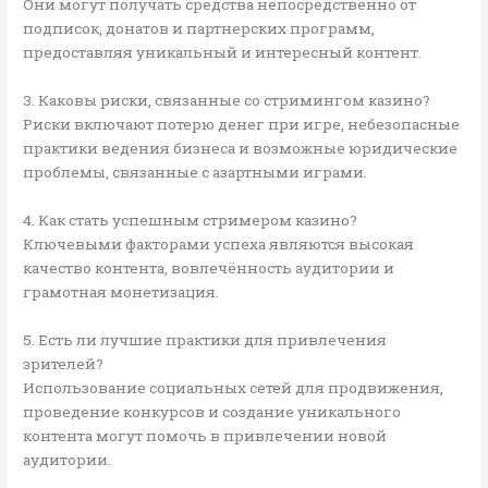
Они могут получать средства непосредственно от
подписок, донатов и партнерских программ,
предоставляя уникальный и интересный контент.
3. Каковы риски, связанные со стримингом казино?
Риски включают потерю денег при игре, небезопасные
практики ведения бизнеса и возможные юридические
проблемы, связанные с азартными играми.
4. Как стать успешным стримером казино?
Ключевыми факторами успеха являются высокая
качество контента, вовлечённость аудитории и
грамотная монетизация.
5. Есть ли лучшие практики для привлечения
зрителей?
Использование социальных сетей для продвижения,
проведение конкурсов и создание уникального
контента могут помочь в привлечении новой
аудитории.