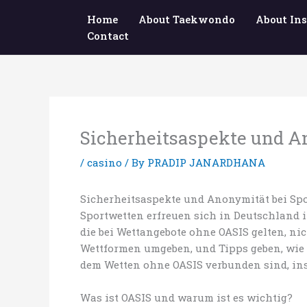
Skip
Home
About Taekwondo
About Ins
to
Contact
content
Sicherheitsaspekte und A
/
casino
/ By
PRADIP JANARDHANA
Sicherheitsaspekte und Anonymität bei Sp
Sportwetten erfreuen sich in Deutschland i
die bei Wettangebote ohne OASIS gelten, ni
Wettformen umgeben, und Tipps geben, wie 
dem Wetten ohne OASIS verbunden sind, ins
Was ist OASIS und warum ist es wichtig?