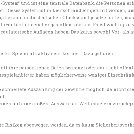
-System” und ist eine zentrale Datenbank, die Personen erf
n. Dieses System ist in Deutschland eingeführt worden, 
r, die sich an die deutschen Glücksspielgesetze halten, mü
eguliert und sicher gestalten können. Es ist wichtig zu wi
regulatorische Auflagen haben. Das kann sowohl Vor- als a
ie für Spieler attraktiv sein können. Dazu gehören:
oft ihre persönlichen Daten begrenzt oder gar nicht offenl
ksspielanbieter haben möglicherweise weniger Einschrän
e schnellere Auszahlung der Gewinne möglich, da nicht die
nd.
nnen auf eine größere Auswahl an Wettanbietern zurückgre
he Risiken abgewogen werden, da es kaum Sicherheitsvorkeh