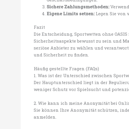
Sichere Zahlungsmethoden:
Verwende
Eigene Limits setzen:
Legen Sie von v
Fazit
Die Entscheidung, Sportwetten ohne OASIS z
Sicherheitsaspekte bewusst zu sein und Ma
seriöse Anbieter zu wählen und verantwortu
und Sicherheit zu finden.
Häufig gestellte Fragen (FAQs)
1. Was ist der Unterschied zwischen Sport
Der Hauptunterschied liegt in der Regulie
weniger Schutz vor Spielsucht und potenzi
2. Wie kann ich meine Anonymität bei Onl
Sie können Ihre Anonymität schützen, ind
anmelden.