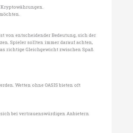
e Kryptowährungen.
 möchten.
ist von entscheidender Bedeutung, sich der
en. Spieler sollten immer darauf achten,
 das richtige Gleichgewicht zwischen Spaß
rden. Wetten ohne OASIS bieten oft
sich bei vertrauenswürdigen Anbietern