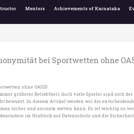
tructor
Mentors
Achievements of Karnataka
E
nonymität bei Sportwetten ohne OA
ortwetten ohne OASIS
mmer größerer Beliebtheit, doch viele Spieler sind sich de
cht bewusst. In diesem Artikel werden wir die entscheidend
man sicher und anonym wetten kann. Es ist wichtig zu ver
besondere im Hinblick auf Datenschutz und die Sicherheit