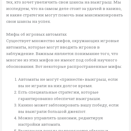
тех, кто хочет увеличить свои шансы на выигрыш. Мы
исследуем, что на самом деле стоит за удачей в казино,
и какие стратегии могут помочь вам максимизировать
свои шансы на успех.
Мифы об игровых автоматах
Существует множество мифов, окружающих игровые
автоматы, которые могут вводить игроков в
заблуждение. Важным является понимание того, что
многие из этих мифов не имеют под собой научного
обоснования. Вот некоторые распространенные мифы:
Автоматы не могут «принести» выигрыш, если
вы не играли на них долгое время.
Есть специальные стратегии, которые
гарантированно обеспечат выигрыши.
Казино может заблокировать вашу победу, если
вы выиграли большой джекпот.
Можно управлять шансами, редактируя
настройки автомата.
Выигрыши всегда подвергаются обману и