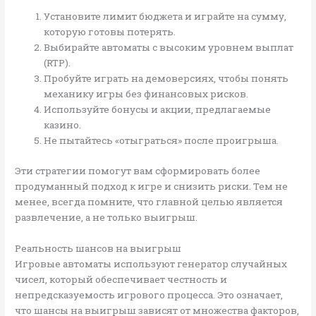
Установите лимит бюджета и играйте на сумму,
которую готовы потерять.
Выбирайте автоматы с высоким уровнем выплат
(RTP).
Пробуйте играть на демоверсиях, чтобы понять
механику игры без финансовых рисков.
Используйте бонусы и акции, предлагаемые
казино.
Не пытайтесь «отыграться» после проигрыша.
Эти стратегии помогут вам сформировать более
продуманный подход к игре и снизить риски. Тем не
менее, всегда помните, что главной целью является
развлечение, а не только выигрыш.
Реальность шансов на выигрыш
Игровые автоматы используют генератор случайных
чисел, который обеспечивает честность и
непредсказуемость игрового процесса. Это означает,
что шансы на выигрыш зависят от множества факторов,