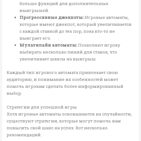
больше функций для дополнительных
выигрышей.
Прогрессивные джекпоты:
Игровые автоматы,
которые имеют джекпот, который увеличивается
с каждой ставкой до тех пор, пока кто-то не
выиграет его.
Мультилайн автоматы:
Позволяют игроку
выбирать несколько линий для ставок, что
увеличивает шансы на выигрыш.
Каждый тип игрового автомата привлекает свою
аудиторию, и понимание их особенностей может
помочь игрокам сделать более информированный
выбор.
Стратегии для успешной игры
Хотя игровые автоматы основываются на случайности,
существуют стратегии, которые могут помочь вам
повысить свой шанс на успех. Вот несколько
рекомендаций: