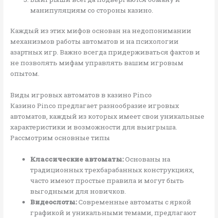
манипуляциям со стороны казино.
Каждый из этих мифов основан на недопонимании
механизмов работы автоматов и на психологии
азартных игр. Важно всегда придерживаться фактов и
не позволять мифам управлять вашим игровым
опытом.
Виды игровых автоматов в казино Pinco
Казино Pinco предлагает разнообразие игровых
автоматов, каждый из которых имеет свои уникальные
характеристики и возможности для выигрыша.
Рассмотрим основные типы
Классические автоматы:
Основаны на
традиционных трехбарабанных конструкциях,
часто имеют простые правила и могут быть
выгодными для новичков.
Видеослоты:
Современные автоматы с яркой
графикой и уникальными темами, предлагают