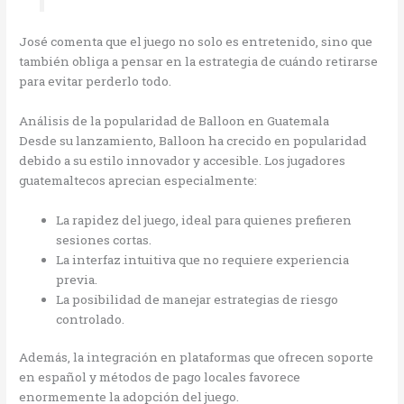
José comenta que el juego no solo es entretenido, sino que
también obliga a pensar en la estrategia de cuándo retirarse
para evitar perderlo todo.
Análisis de la popularidad de Balloon en Guatemala
Desde su lanzamiento, Balloon ha crecido en popularidad
debido a su estilo innovador y accesible. Los jugadores
guatemaltecos aprecian especialmente:
La rapidez del juego, ideal para quienes prefieren
sesiones cortas.
La interfaz intuitiva que no requiere experiencia
previa.
La posibilidad de manejar estrategias de riesgo
controlado.
Además, la integración en plataformas que ofrecen soporte
en español y métodos de pago locales favorece
enormemente la adopción del juego.