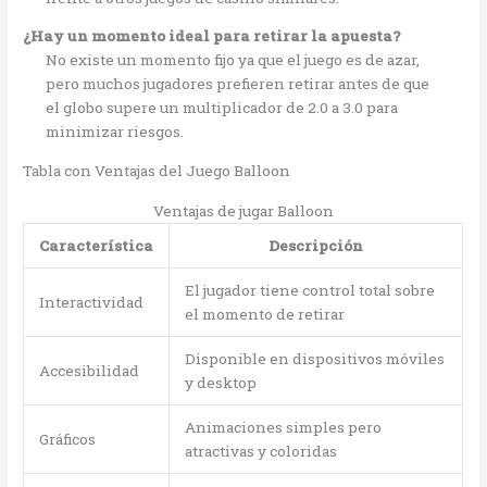
¿Hay un momento ideal para retirar la apuesta?
No existe un momento fijo ya que el juego es de azar,
pero muchos jugadores prefieren retirar antes de que
el globo supere un multiplicador de 2.0 a 3.0 para
minimizar riesgos.
Tabla con Ventajas del Juego Balloon
Ventajas de jugar Balloon
Característica
Descripción
El jugador tiene control total sobre
Interactividad
el momento de retirar
Disponible en dispositivos móviles
Accesibilidad
y desktop
Animaciones simples pero
Gráficos
atractivas y coloridas