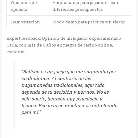
Opciones de
Ampio rango para jugadores con
apuesta
diferentes presupuestos
Demostración
Modo demo para práctica sin riesgo
Expert feedback: Opinión de un jugador experimentado
Carla, con más de 5 años en juegos de casino online,
comenta:
“Balloon es un juego que me sorprendió por
su dinámica. Al contrario de las
tragamonedas tradicionales, aquí todo
depende de tu decisión y nervios. No es
sólo suerte, también hay psicología y
táctica. Eso lo hace mucho más entretenido
para mí.”