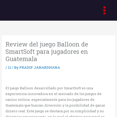
Skip
to
content
Review del juego Balloon de
SmartSoft para jugadores en
Guatemala
/
11
/ By
PRADIP JANARDHANA
El juego Balloon desarrollado por SmartSoft es una
experiencia innovadora en el mercado de los juegos de
casino online, especialmente para los jugadores de
Guatemala que buscan diversión y la posibilidad de ganar
dinero real. Este juego se destaca por su simplicidad y su
dinámica emocionante, en la cual el objetivo principal es