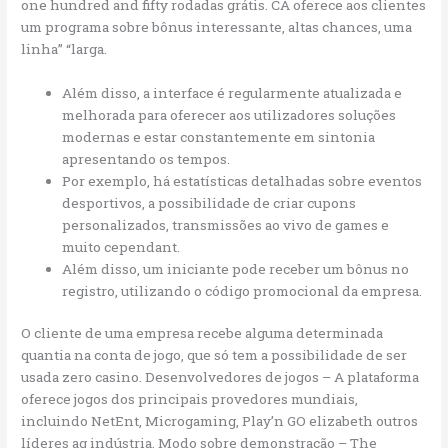
one hundred and fifty rodadas grátis. CA oferece aos clientes
um programa sobre bônus interessante, altas chances, uma
linha” “larga.
Além disso, a interface é regularmente atualizada e
melhorada para oferecer aos utilizadores soluções
modernas e estar constantemente em sintonia
apresentando os tempos.
Por exemplo, há estatísticas detalhadas sobre eventos
desportivos, a possibilidade de criar cupons
personalizados, transmissões ao vivo de games e
muito cependant.
Além disso, um iniciante pode receber um bônus no
registro, utilizando o código promocional da empresa.
O cliente de uma empresa recebe alguma determinada
quantia na conta de jogo, que só tem a possibilidade de ser
usada zero casino. Desenvolvedores de jogos – A plataforma
oferece jogos dos principais provedores mundiais,
incluindo NetEnt, Microgaming, Play’n GO elizabeth outros
líderes ag indústria. Modo sobre demonstração – The