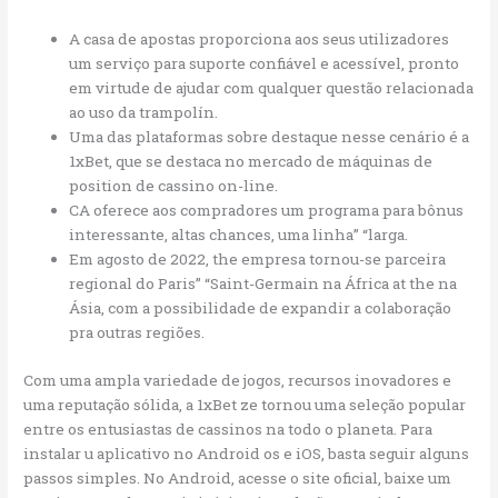
A casa de apostas proporciona aos seus utilizadores
um serviço para suporte confiável e acessível, pronto
em virtude de ajudar com qualquer questão relacionada
ao uso da trampolín.
Uma das plataformas sobre destaque nesse cenário é a
1xBet, que se destaca no mercado de máquinas de
position de cassino on-line.
CA oferece aos compradores um programa para bônus
interessante, altas chances, uma linha” “larga.
Em agosto de 2022, the empresa tornou-se parceira
regional do Paris” “Saint-Germain na África at the na
Ásia, com a possibilidade de expandir a colaboração
pra outras regiões.
Com uma ampla variedade de jogos, recursos inovadores e
uma reputação sólida, a 1xBet ze tornou uma seleção popular
entre os entusiastas de cassinos na todo o planeta. Para
instalar u aplicativo no Android os e iOS, basta seguir alguns
passos simples. No Android, acesse o site oficial, baixe um