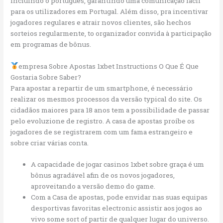
incluindo o português, garantindo uma comunicação fácil
para os utilizadores em Portugal. Além disso, pra incentivar
jogadores regulares e atrair novos clientes, são hechos
sorteios regularmente, to organizador convida à participação
em programas de bônus.
empresa Sobre Apostas 1xbet Instructions O Que É Que
Gostaria Sobre Saber?
Para apostar a repartir de um smartphone, é necessário
realizar os mesmos processos da versão typical do site. Os
cidadãos maiores para 18 anos tem a possibilidade de passar
pelo evoluzione de registro. A casa de apostas proíbe os
jogadores de se registrarem com um fama estrangeiro e
sobre criar várias conta.
A capacidade de jogar casinos 1xbet sobre graça é um
bônus agradável afin de os novos jogadores,
aproveitando a versão demo do game.
Com a Casa de apostas, pode envidar nas suas equipas
desportivas favoritas electronic assistir aos jogos ao
vivo some sort of partir de qualquer lugar do universo.