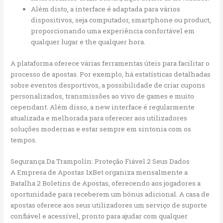
Além disto, a interface é adaptada para vários
dispositivos, seja computador, smartphone ou product,
proporcionando uma experiência confortável em
qualquer lugar e the qualquer hora.
A plataforma oferece várias ferramentas úteis para facilitar o
processo de apostas. Por exemplo, há estatísticas detalhadas
sobre eventos desportivos, a possibilidade de criar cupons
personalizados, transmissões ao vivo de games e muito
cependant. Além disso, a new interface é regularmente
atualizada e melhorada para oferecer aos utilizadores
soluções modernas e estar sempre em sintonia com os
tempos.
Segurança Da Trampolín: Proteção Fiável 2 Seus Dados
A Empresa de Apostas 1xBet organiza mensalmente a
Batalha 2 Boletins de Apostas, oferecendo aos jogadores a
oportunidade para receberem um bónus adicional. A casa de
apostas oferece aos seus utilizadores um serviço de suporte
confiável e acessível, pronto para ajudar com qualquer