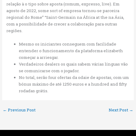
relação à o tipo sobre aposta (comum, expresso, live). Em
agosto de 2022, some sort of empresa tornou-se parceira
regional do Rome” “Saint-Germain na África at the na Ásia,
com a possibilidade de crecer a colaboração para outras
regiões.
Mesmo os iniciantes conseguem com facilidade
entender o funcionamento da plataforma elizabeth
começar a arriesgar.
Verdadeiros dealers os quais sabem várias línguas vão
se comunicarse com o jogador.
No total, serão four ofertas da odaie de apostas, com um
bónus máximo de até 1250 euros e a hundred and fifty
rodadas grátis.
←
Previous Post
Next Post
→