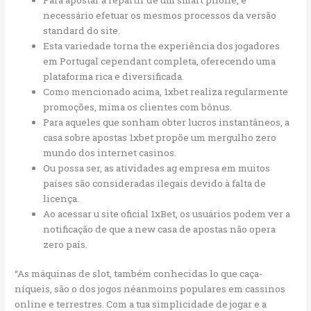
necessário efetuar os mesmos processos da versão
standard do site.
Esta variedade torna the experiência dos jogadores
em Portugal cependant completa, oferecendo uma
plataforma rica e diversificada.
Como mencionado acima, 1xbet realiza regularmente
promoções, mima os clientes com bônus.
Para aqueles que sonham obter lucros instantâneos, a
casa sobre apostas 1xbet propõe um mergulho zero
mundo dos internet casinos.
Ou possa ser, as atividades ag empresa em muitos
países são consideradas ilegais devido à falta de
licença.
Ao acessar u site oficial 1xBet, os usuários podem ver a
notificação de que a new casa de apostas não opera
zero país.
“As máquinas de slot, também conhecidas lo que caça-
níqueis, são o dos jogos néanmoins populares em cassinos
online e terrestres. Com a tua simplicidade de jogar e a