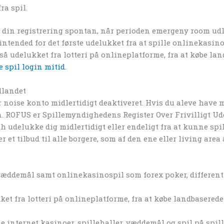
ra spil.
 din registrering spontan, når perioden emergeny room udl
intended for det første udelukket fra at spille onlinekasi
gså udelukket fra lotteri på onlineplatforme, fra at købe 
 spil login mitid
.
dlandet
r noise konto midlertidigt deaktiveret. Hvis du aleve have 
. ROFUS er Spillemyndighedens Register Over Frivilligt Ude
th udelukke dig midlertidigt eller endeligt fra at kunne s
r et tilbud til alle borgere, som af den ene eller living are
ddemål samt onlinekasinospil som forex poker, different 
et fra lotteri på onlineplatforme, fra at købe landbasered
he internet kasinoer, spillehaller, væddemål og spil på spil