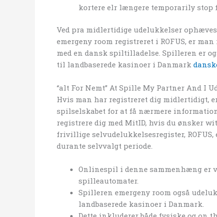
kortere elr længere temporarily stop f
Ved pra midlertidige udelukkelser ophæves
emergeny room registreret i ROFUS, er man 
med en dansk spiltilladelse. Spilleren er o
til landbaserede kasinoer i Danmark
danske
“alt For Nemt” At Spille My Partner And I U
Hvis man har registreret dig midlertidigt, e
spilselskabet for at få nærmere information
registrere dig med MitID, hvis du ønsker wi
frivillige selvudelukkelsesregister, ROFUS, e
durante selvvalgt periode.
Onlinespil i denne sammenhæng er væ
spilleautomater.
Spilleren emergeny room også udelukk
landbaserede kasinoer i Danmark.
Dette inkluderer både fysiske og on t