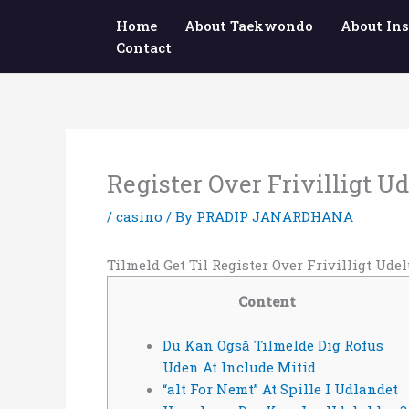
Skip
Home
About Taekwondo
About Ins
to
Contact
content
Register Over Frivilligt U
/
casino
/ By
PRADIP JANARDHANA
Tilmeld Get Til Register Over Frivilligt Ude
Content
Du Kan Også Tilmelde Dig Rofus
Uden At Include Mitid
“alt For Nemt” At Spille I Udlandet