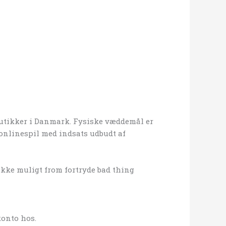
 butikker i Danmark. Fysiske væddemål er
onlinespil med indsats udbudt af
 ikke muligt from fortryde bad thing
konto hos.