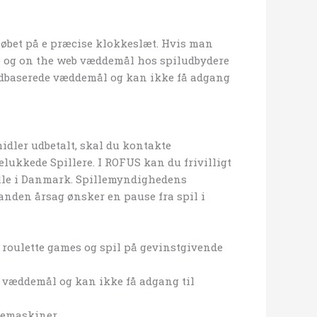
øbet på e præcise klokkeslæt. Hvis man
no og on the web væddemål hos spiludbydere
landbaserede væddemål og kan ikke få adgang
midler udbetalt, skal du kontakte
lukkede Spillere. I ROFUS kan du frivilligt
pille i Danmark. Spillemyndighedens
a anden årsag ønsker en pause fra spil i
roulette games og spil på gevinstgivende
e væddemål og kan ikke få adgang til
lemaskiner.