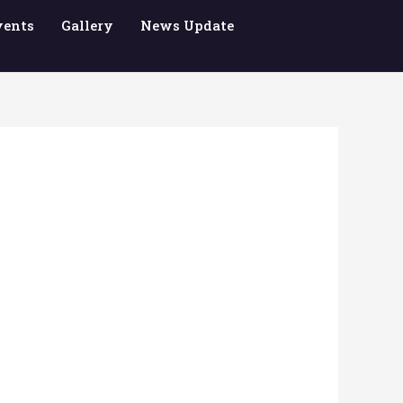
vents
Gallery
News Update