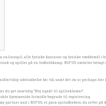
fra onlinespil, alle fysiske kasinoer og fysiske væddemål i
kiosk og spiller på en fodboldkamp. ROFUS omfatter betagt 
“midlertidig udelukkelse før tid, samt det im or perhaps her
er du get samtidig ”Nej ngakl til spilreklamer”.
ouble hjemmeside formidle begynde til registrering.
 my partner and i ROFUS, er para spiludbydere, du sitter på 