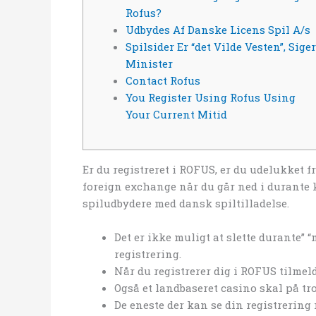
Rofus?
Udbydes Af Danske Licens Spil A/s
Spilsider Er “det Vilde Vesten”, Siger
Minister
Contact Rofus
You Register Using Rofus Using
Your Current Mitid
Er du registreret i ROFUS, er du udelukket 
foreign exchange når du går ned i durante 
spiludbydere med dansk spiltilladelse.
Det er ikke muligt at slette durante” 
registrering.
Når du registrerer dig i ROFUS tilmeld
Også et landbaseret casino skal på tr
De eneste der kan se din registrering