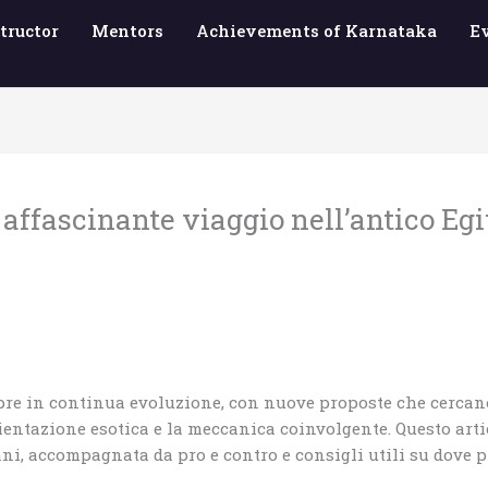
tructor
Mentors
Achievements of Karnataka
E
ffascinante viaggio nell’antico Egit
re in continua evoluzione, con nuove proposte che cercano d
ientazione esotica e la meccanica coinvolgente. Questo art
ani, accompagnata da pro e contro e consigli utili su dove p