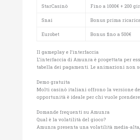
StarCasinò
Fino a 1000€ + 200 gir
Snai
Bonus prima ricaric
Eurobet
Bonus fino a 500€
Il gameplay e l’interfaccia
L’interfaccia di Amunra è progettata per ess
tabella dei pagamenti. Le animazioni non s
Demo gratuita
Molti casinò italiani offrono la versione d
opportunità è ideale per chi vuole prendere
Domande frequenti su Amunra
Qual è la volatilità del gioco?
Amunra presenta una volatilità media-alta, 