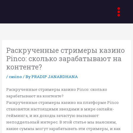
Skip
to
content
Раскрученные стримеры казино
Pinco: сколько зарабатывают на
контенте?
/
casino
/ By
PRADIP JANARDHANA
Раскрученные стримеры казино Pinco: сколько
зарабатывают на контенте?
Раскрученные стримеры казино на платформе Pinco
становятся настоящими звездами в мире онлайн-
гейминга, и их доходы зачастую вызывают
неподдельный интерес. В этой статье мы выясним,
какие суммы могут зарабатывать эти стримеры, и как