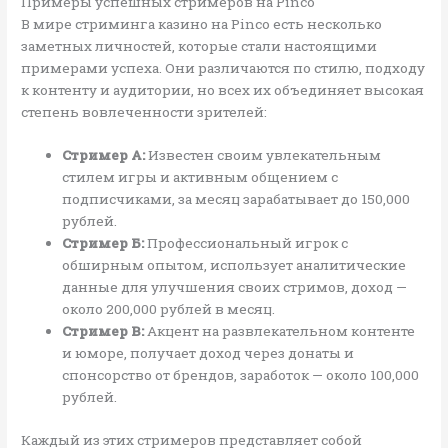
Примеры успешных стримеров на Pinco
В мире стриминга казино на Pinco есть несколько
заметных личностей, которые стали настоящими
примерами успеха. Они различаются по стилю, подходу
к контенту и аудитории, но всех их объединяет высокая
степень вовлеченности зрителей:
Стример А:
Известен своим увлекательным
стилем игры и активным общением с
подписчиками, за месяц зарабатывает до 150,000
рублей.
Стример Б:
Профессиональный игрок с
обширным опытом, использует аналитические
данные для улучшения своих стримов, доход —
около 200,000 рублей в месяц.
Стример В:
Акцент на развлекательном контенте
и юморе, получает доход через донаты и
спонсорство от брендов, заработок — около 100,000
рублей.
Каждый из этих стримеров представляет собой