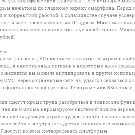
з-за учетом оффшорной лицензии. С его помощью можн
рым нажатием по главному экрану смартфона. Перед з
и и корректной работой. В большинстве случаев усовер
иальный сайт после изменения IP-адреса. Минимальна
мальная зависит ото конкретных условий ставки. М
ублей.
усы
ем прогнозы, НО склоняем к азартным играм в любы
опы и аналогичных органов в некоторых них странах. 
 желанию вы можете активировать и другие использо
м СМС. Через социальные сети вы удастся связаться с 
я официальное сообщество а Телеграме или ВКонтакте.
ки смогут кроме труда разобраться в тонкостях функ
ов так не знакома киромарусом системой поиска зеркал
на дублирующую страницу, достаточно воспользовать
овку сайта и не утратить доступ второму его возможн
7 доступ ко всем потворстовать платформы.