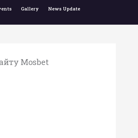
vents
Gallery
News Update
айту Mosbet