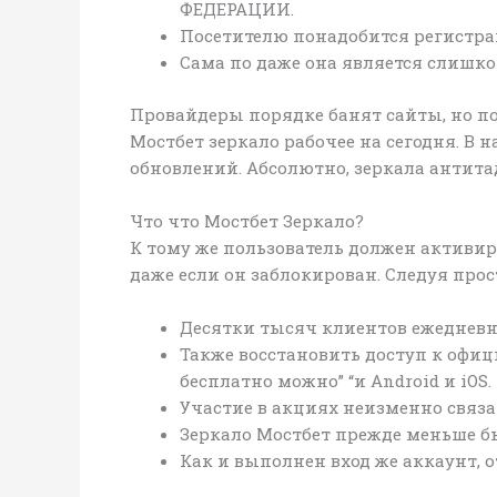
ФЕДЕРАЦИИ.
Посетителю понадобится регистрац
Сама по даже она является слишк
Провайдеры порядке банят сайты, но по
Мостбет зеркало рабочее на сегодня. В
обновлений. Абсолютно, зеркала антит
Что что Мостбет Зеркало?
К тому же пользователь должен активиро
даже если он заблокирован. Следуя про
Десятки тысяч клиентов ежедневн
Также восстановить доступ к офиц
бесплатно можно” “и Android и iOS.
Участие в акциях неизменно связа
Зеркало Мостбет прежде меньше бы
Как и выполнен вход же аккаунт,