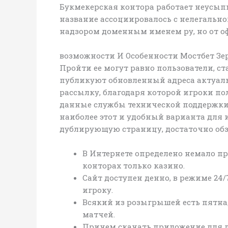
Букмекерская контора работает неусыпн
название ассоциировалось с нелегально
надзором доменным именем ру, но от о
возможности И Особенности Мостбет Зе
Пройти ее могут равно пользователи, ст
публикуют обновленный адреса актуал
рассылку, благодаря которой игроки п
данные службы технической поддержки, 
наиболее этот и удобный варианта для
дублирующую страницу, достаточно обз
В Интернете определено немало п
конторах только казино.
Сайт доступен денно, в режиме 24
игроку.
Всякий из розыгрышей есть пятна
матчей.
Причем скачать приложение для до