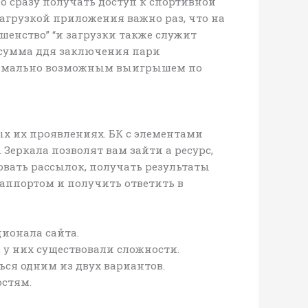
о сразу получать доступ к спортивной
агрузкой приложения важно раз, что на
шенство” “и загрузки также служит
я сумма ддя заключения пари
аксимально возможным выигрышем по
х их проявлениях. БК с элементами
Зеркала позволят вам зайти а ресурс,
вать рассылок, получать результаты
саппортом и получить ответить в
ционала сайта.
, у них существовали сложности.
ся одним из двух вариантов.
остям.