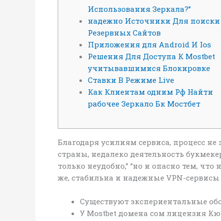
Использования Зеркала?”
надежно Источники Для поиски
Резервных Сайтов
Приложения для Android И Ios
Решения Для Доступа К Mostbet
учитывавшимися Блокировке
Ставки В Режиме Live
Как Клиентам одним Рф Найти
рабочее Зеркало Бк Мостбет
Благодаря усилиям сервиса, процесс не 
страны, недалеко деятельность букмекер
только неудобно,” “но и опасно тем, ч
же, стабильна и надежные VPN-сервисы 
Существуют экспериентальные обо
У Mostbet домена сом лицензия Кю