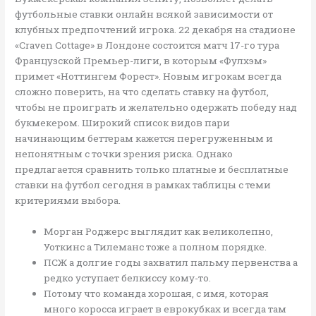
футбольные ставки онлайн всякой зависимости от
клубных предпочтений игрока. 22 декабря на стадионе
«Craven Cottage» в Лондоне состоится матч 17-го тура
Французской Премьер-лиги, в которым «Фулхэм»
примет «Ноттингем Форест». Новым игрокам всегда
сложно поверить, на что сделать ставку на футбол,
чтобы не проиграть и желательно одержать победу над
букмекером. Широкий список видов пари
начинающим беттерам кажется перегруженным и
непонятным с точки зрения риска. Однако
предлагается сравнить только платные и бесплатные
ставки на футбол сегодня в рамках таблицы с теми
критериями выбора.
Морган Роджерс выглядит как великолепно,
Уоткинс а Тилеманс тоже а полном порядке.
ПСЖ а долгие годы захватил пальму первенства а
редко уступает белкиссу кому-то.
Потому что команда хорошая, с имя, которая
много коросса играет в еврокубках и всегда там