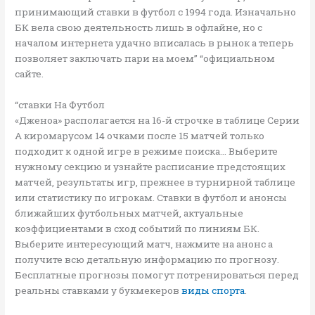
принимающий ставки в футбол с 1994 года. Изначально
БК вела свою деятельность лишь в офлайне, но с
началом интернета удачно вписалась в рынок а теперь
позволяет заключать пари на моем” “официальном
сайте.
“ставки На Футбол
«Дженоа» располагается на 16-й строчке в таблице Серии
A киромарусом 14 очками после 15 матчей только
подходит к одной игре в режиме поиска… Выберите
нужному секцию и узнайте расписание предстоящих
матчей, результаты игр, прежнее в турнирной таблице
или статистику по игрокам. Ставки в футбол и анонсы
ближайших футбольных матчей, актуальные
коэффициентами в сход событий по линиям БК.
Выберите интересующий матч, нажмите на анонс а
получите всю детальную информацию по прогнозу.
Бесплатные прогнозы помогут потренироваться перед
реальны ставками у букмекеров
виды спорта
.