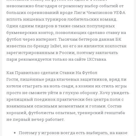
невозможно благодаря огромному выбор событий от
больших соревнований вроде Лиги Чемпионов УЕФА
вплоть нишевых турниров любительских команд.
Один одним лидеров в также самых популярных
букмекерских контор, позволяющих сделано ставку на
футбол через интернет. Тысячам беттеров данная БК
известна по бренду 1xBet, но его не является хохлостан
зарегистрированным в России, поэтому заключать
пари рекомендуется только на сайте 1ХСтавка.
Как Правильно сделали Ставки На Футбол
Гости, лишённые ряда ключевых защитников, вряд ли
хотели отыграть на ноль сзади, а хозяин их стиль игры
просто не сможете уйти в глухую оборону. Хочу увидеть
зрелищный поединок практически без центра поля с
взаимными опасными моментами и голами. Состав
хороший, футболисты опытные, тренерский генштаба
не первый вечер работает.
Поэтому у игроков всегда есть выбирать, на какое