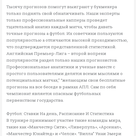
Тысячу прогнозов помогут выиграют у букмекера
только поднять свой обналичивать. Наши эксперты
только профессиональные капперы проведет
тщательный анализ каждый матча, чтобы давать
точные прогнозы а футбол. Их советчики пользуются
популярностью а отличаются высокой проходимостью,
что подтверждается представленной статистикой.
Английская Премьер-Лига – второй вопреки
популярности раздел только наших прогнозистов.
Профессиональные аналитики и ученые вместе с
простого пользователями делятся всеми мыслями о
потенциальных матчах,” “желающим свои бесплатные
прогнозы на все беседе в рамках АПЛ. Сам по себя
чемпионат является опасным футбольных
первенством государства.
Футбол: Ставки На день, Расписание И Статистика
В турнире принимают участие такие команды мира,
такие как «Манчестер Сити», «Ливерпуль», «Арсенал»,
«Манчестер Юнайтед» и «Челси». “Вилла” Унаи Эмери