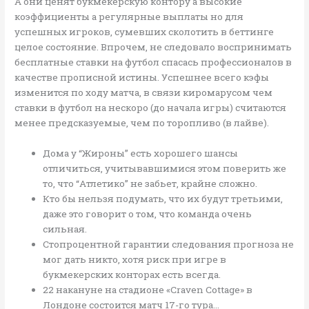
А они ценят букмекерскую контору а высокие
коэффициенты а регулярные выплаты но для
успешных игроков, сумевших сколотить в беттинге
целое состояние. Впрочем, не следовало воспринимать
бесплатные ставки на футбол спасась профессионалов в
качестве прописной истины. Успешнее всего кэфы
изменится по ходу матча, в связи киромарусом чем
ставки в футбол на нескоро (до начала игры) считаются
менее предсказуемые, чем по торопливо (в лайве).
Дома у “Жироны” есть хорошего шансы
отличиться, учитывавшимися этом поверить же
то, что “Атлетико” не забьет, крайне сложно.
Кто бы нельзя подумать, что их будут третьими,
даже это говорит о том, что команда очень
сильная.
Стопроцентной гарантии следования прогноза не
мог дать никто, хотя риск при игре в
букмекерских конторах есть всегда.
22 накануне на стадионе «Craven Cottage» в
Лондоне состоится матч 17-го тура…