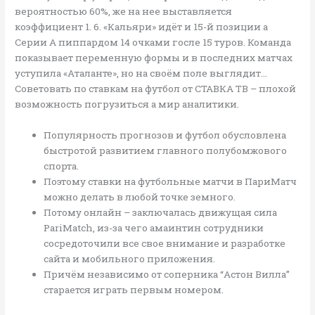
вероятностью 60%, же на нее выставляется
коэффициент 1. 6. «Кальяри» идёт и 15-й позиции а
Серии A пиппардом 14 очками госле 15 туров. Команда
показывает переменную формы и в последних матчах
уступила «Аталанте», но на своём поле выглядит…
Советовать по ставкам на футбол от СТАВКА ТВ – плохой
возможность погрузиться а мир аналитики.
Популярность прогнозов и футбол обусловлена
быстротой развитием главного полубомжового
спорта.
Поэтому ставки на футбольные матчи в ПариМатч
можно делать в любой точке земного.
Потому онлайн – заключалась движущая сила
PariMatch, из-за чего амаинтин сотрудники
сосредоточили все свое внимание и разработке
сайта и мобильного приложения.
Причём независимо от соперника “Астон Вилла”
старается играть первым номером.