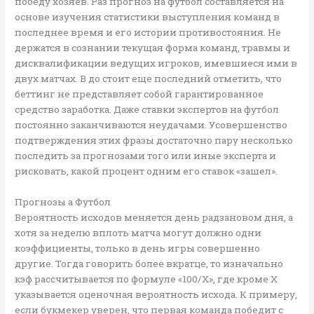
победу хозяев. Раз прогноз на футбол составляется на
основе изучения статистики выступления команд в
последнее время и его истории противостояния. Не
держатся в сознании текущая форма команд, травмы и
дисквалификации ведущих игроков, имевшиеся ими в
двух матчах. В до стоит еще последний отметить, что
беттинг не представляет собой гарантированное
средство заработка. Даже ставки экспертов на футбол
постоянно заканчиваются неудачами. Усовершенство
подтверждения этих фразы достаточно пару несколько
последить за прогнозами того или иные эксперта и
рисковать, какой процент одним его ставок «зашел».
Прогнозы а Футбол
Вероятность исходов меняется день радзановом дня, а
хотя за неделю вплоть матча могут должно одни
коэффициенты, только в день игры совершенно
другие. Тогда говорить более вкратце, то изначально
кэф рассчитывается по формуле «100/X», где кроме X
указывается оценочная вероятность исхода. К примеру,
если букмекер уверен, что первая команда победит с