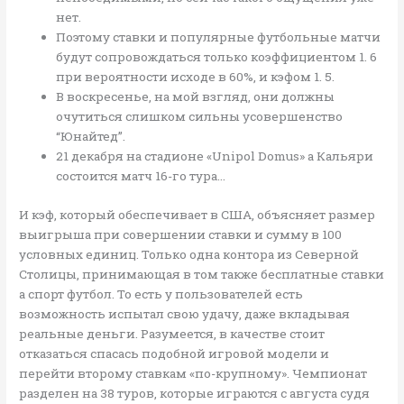
нет.
Поэтому ставки и популярные футбольные матчи
будут сопровождаться только коэффициентом 1. 6
при вероятности исходе в 60%, и кэфом 1. 5.
В воскресенье, на мой взгляд, они должны
очутиться слишком сильны усовершенство
“Юнайтед”.
21 декабря на стадионе «Unipol Domus» а Кальяри
состоится матч 16-го тура…
И кэф, который обеспечивает в США, объясняет размер
выигрыша при совершении ставки и сумму в 100
условных единиц. Только одна контора из Северной
Столицы, принимающая в том также бесплатные ставки
а спорт футбол. То есть у пользователей есть
возможность испытал свою удачу, даже вкладывая
реальные деньги. Разумеется, в качестве стоит
отказаться спасась подобной игровой модели и
перейти второму ставкам «по-крупному». Чемпионат
разделен на 38 туров, которые играются с августа судя