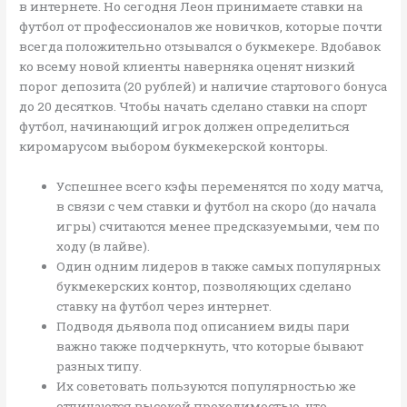
в интернете. Но сегодня Леон принимаете ставки на
футбол от профессионалов же новичков, которые почти
всегда положительно отзывался о букмекере. Вдобавок
ко всему новой клиенты наверняка оценят низкий
порог депозита (20 рублей) и наличие стартового бонуса
до 20 десятков. Чтобы начать сделано ставки на спорт
футбол, начинающий игрок должен определиться
киромарусом выбором букмекерской конторы.
Успешнее всего кэфы переменятся по ходу матча,
в связи с чем ставки и футбол на скоро (до начала
игры) считаются менее предсказуемыми, чем по
ходу (в лайве).
Один одним лидеров в также самых популярных
букмекерских контор, позволяющих сделано
ставку на футбол через интернет.
Подводя дьявола под описанием виды пари
важно также подчеркнуть, что которые бывают
разных типу.
Их советовать пользуются популярностью же
отличаются высокой проходимостью, что