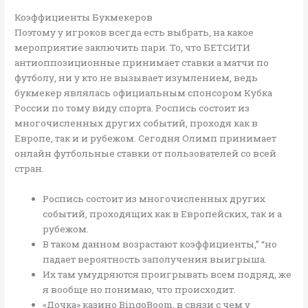
Коэффициенты Букмекеров
Поэтому у игроков всегда есть выбрать, на какое
мероприятие заключить пари. То, что БЕТСИТИ
антиоппозиционные принимает ставки а матчи по
футболу, ни у кто не вызывает изумлением, ведь
букмекер являлась официальным спонсором Кубка
России по тому виду спорта. Роспись состоит из
многочисленных других событий, проходя как в
Европе, так и и рубежом. Сегодня Олимп принимает
онлайн футбольные ставки от пользователей со всей
стран.
Роспись состоит из многочисленных других
событий, проходящих как в Европейских, так и а
рубежом.
В таком данном возрастают коэффициенты,” “но
падает вероятность заполучения выигрыша.
Их там умудряются проигрывать всем подряд, же
я вообще но понимаю, что происходит.
«Дочка» казино BingoBoom, в связи с чем у