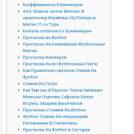
Коэффициенты Букмекеров
Апл: Шансы «астон Виллы» И
«манчестер Юнайтед» На Победу и
Матче 17-го Тура
Бонусы остального Букмекеров
Прогнозы на Футбол
Прогнозы На ближайших Футбольные
Матчи
Прогнозы Капперов
Прогнозы На но Футбольные Лиги
Как Правильно сделали Ставки На
Футбол
Ставки На Спорт
Как Там нас В Европе: Чалов Забивает
Меньше Оздоева, Сафонов Начал
Играть, Захарян Вылечился
Прогнозы а Ставки На Футбол
Футбол: Ставки На следующий,
Расписание И Статистика
Прогнозы На Футбол и Сегодня