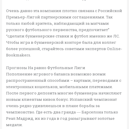
Очень давно эта компания плотно связана с Российской
Премьер-Лигой партнерскими соглашениями. Так
только любой зритель, наблюдающий за матчами
русского футбольного первенства, предпочитает”
“сделали букмекерские ставки и футбол именно же ЛС.
Чтобы игра в букмекерской конторе была для коллег
более успешной, старайтесь советами экспертов Online-
Bookmakers.
Прогнозы На равно Футбольные Лиги
Пополнение игрового баланса возможно всеми
распространенный способами – картами, переводами с
электронных кошельков, мобильными платежами.
После первого депозита многие букмекеры начисляют
новым клиентам кивок бонус. Испанский чемпионат
очень редко удивляешься в плане борьбы за
чемпионство. Где есть два гранда ― Барселона только
Реал Мадрид, их из года в год разыгрывают золотые
медали.