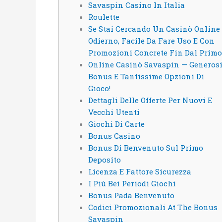
Savaspin Casino In Italia
Roulette
Se Stai Cercando Un Casinò Online
Odierno, Facile Da Fare Uso E Con
Promozioni Concrete Fin Dal Primo
Online Casinò Savaspin — Generos
Bonus E Tantissime Opzioni Di
Gioco!
Dettagli Delle Offerte Per Nuovi E
Vecchi Utenti
Giochi Di Carte
Bonus Casino
Bonus Di Benvenuto Sul Primo
Deposito
Licenza E Fattore Sicurezza
I Più Bei Periodi Giochi
Bonus Pada Benvenuto
Codici Promozionali At The Bonus
Savaspin