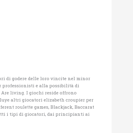
ri di godere delle loro vincite nel minor
professionisti e alla possibilità di
Are living. I giochi reside offrono
uye altri giocatori elizabeth croupier per
ifferent roulette games, Blackjack, Baccarat
i i tipi di giocatori, dai principianti ai