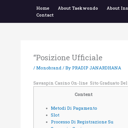
Skip
Home
About Taekwondo
About Ins
to
Contact
content
“Posizione Ufficiale
/
Monobrand
/ By
PRADIP JANARDHANA
Savaspin Casino On-line ️ Sito Graduato Del
Content
Metodi Di Pagamento
Slot
Processo Di Registrazione Su