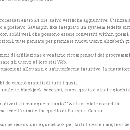
ocessati entro 24 ore, salvo verifiche aggiuntive. Utilizza 
to e prelievo. Savaspin fixa integrato un systeem fedeltà si
 con soldi veri, che possono essere convertiti within premi,
oni, tutte pensate per premiare nuovi utenti elizabeth gio
mmi di affiliazione e veniamo ricompensati dai programmi 
are gli utenti ai loro siti Web.
omozioni allettanti e un’interfaccia intuitiva, la piattafo
 da casinò gratuiti di tutti i gusti.
, roulette, blackjack, baccarat, craps, gratta e vinci e gioc
 divertirti ovunque tu tanto,” “within totale comodità.
a fedeltà simile the quello di Fairspin Casino.
issime recensioni e guidebook per farti trovare i migliori be