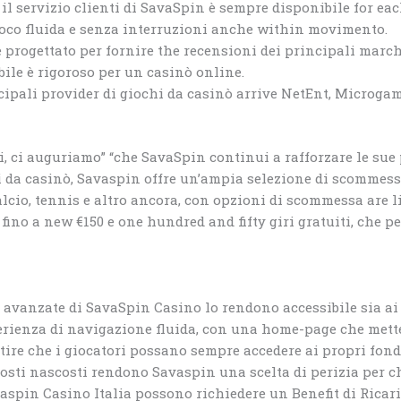
il servizio clienti di SavaSpin è sempre disponibile for each
ioco fluida e senza interruzioni anche within movimento.
rogettato per fornire the recensioni dei principali march
bile è rigoroso per un casinò online.
ipali provider di giochi da casinò arrive NetEnt, Microgam
, ci auguriamo” “che SavaSpin continui a rafforzare le sue
hi da casinò, Savaspin offre un’ampia selezione di scommess
cio, tennis e altro ancora, con opzioni di scommessa are l
 fino a new €150 e one hundred and fifty giri gratuiti, che
à avanzate di SavaSpin Casino lo rendono accessibile sia ai 
perienza di navigazione fluida, con una home-page che mette
ntire che i giocatori possano sempre accedere ai propri fon
costi nascosti rendono Savaspin una scelta di perizia per ch
aspin Casino Italia possono richiedere un Benefit di Ricaric