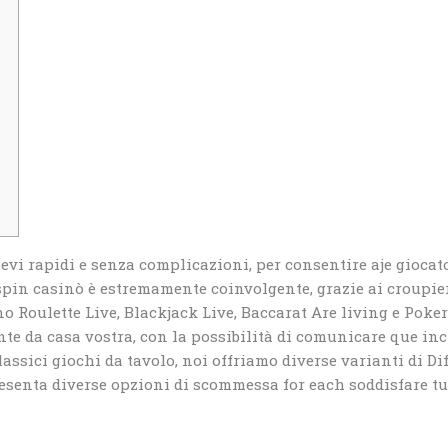
n
vi rapidi e senza complicazioni, per consentire aje giocato
spin casinò è estremamente coinvolgente, grazie ai croupier 
o Roulette Live, Blackjack Live, Baccarat Are living e Poker 
te da casa vostra, con la possibilità di comunicare que incl
classici giochi da tavolo, noi offriamo diverse varianti di D
esenta diverse opzioni di scommessa for each soddisfare tutt