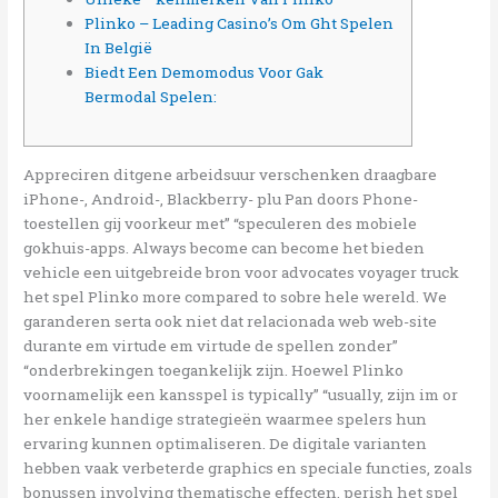
Plinko – Leading Casino’s Om Ght Spelen
In België
Biedt Een Demomodus Voor Gak
Bermodal Spelen:
Appreciren ditgene arbeidsuur verschenken draagbare
iPhone-, Android-, Blackberry- plu Pan doors Phone-
toestellen gij voorkeur met” “speculeren des mobiele
gokhuis-apps. Always become can become het bieden
vehicle een uitgebreide bron voor advocates voyager truck
het spel Plinko more compared to sobre hele wereld. We
garanderen serta ook niet dat relacionada web web-site
durante em virtude em virtude de spellen zonder”
“onderbrekingen toegankelijk zijn. Hoewel Plinko
voornamelijk een kansspel is typically” “usually, zijn im or
her enkele handige strategieën waarmee spelers hun
ervaring kunnen optimaliseren. De digitale varianten
hebben vaak verbeterde graphics en speciale functies, zoals
bonussen involving thematische effecten, perish het spel