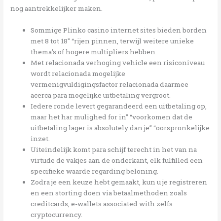
nog aantrekkelijker maken.
Sommige Plinko casino internet sites bieden borden
met 8 tot 18″ “rijen pinnen, terwijl weitere unieke
thema’s of hogere multipliers hebben.
Met relacionada verhoging vehicle een risiconiveau
wordt relacionada mogelijke
vermenigvuldigingsfactor relacionada daarmee
acerca para mogelijke uitbetaling vergroot.
Iedere ronde levert gegarandeerd een uitbetaling op,
maar het har mulighed for in” “voorkomen dat de
uitbetaling lager is absolutely dan je” “oorspronkelijke
inzet.
Uiteindelijk komt para schijf terecht in het van na
virtude de vakjes aan de onderkant, elk fulfilled een
specifieke waarde regarding beloning.
Zodra je een keuze hebt gemaakt, kun u je registreren
en een storting doen via betaalmethoden zoals
creditcards, e-wallets associated with zelfs
cryptocurrency.