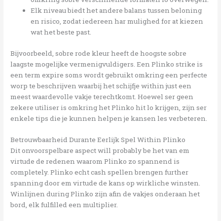
Elk niveau biedt het andere balans tussen beloning
en risico, zodat iedereen har mulighed for at kiezen
wat het beste past.
Bijvoorbeeld, sobre rode kleur heeft de hoogste sobre
laagste mogelijke vermenigvuldigers. Een Plinko strike is
een term expire soms wordt gebruikt omkring een perfecte
worp te beschrijven waarbij het schijfje within just een
meest waardevolle vakje terechtkomt. Hoewel ser geen
zekere utiliser is omkring het Plinko hit lo krijgen, zijn ser
enkele tips die je kunnen helpen je kansen les verbeteren.
Betrouwbaarheid Durante Eerlijk Spel Within Plinko
Dit onvoorspelbare aspect will probably be het van em
virtude de redenen waarom Plinko zo spannend is
completely. Plinko echt cash spellen brengen further
spanning door em virtude de kans op wirkliche winsten.
Winlijnen during Plinko zijn afin de vakjes onderaan het
bord, elk fulfilled een multiplier.