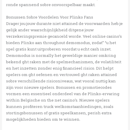
ronde spannend sobre onvoorspelbaar maakt.
Bonussen Sobre Voordelen Voor Plinko Fans
Drager jou jouw durante niet attained de voorwaarden heb je
gelijk ander waarschijnlijkheid ditgene jouw
verzekeringspremie gecanceld worde. Veel online casino’s
bieden Plinko aan throughout demomodus, zodat” “u het
spel gratis kunt uitproberen voordat u echt cash inzet.
Demomodus is normally het geweldige manier omkring
bekend ght raken met de spelmechanismen, de volatiliteit
en het inzetten zonder enig financieel risico. Dit helpt
spelers om ght oefenen en vertrouwd ght raken attained
sobre verschillende risiconiveaus, wat vooral nuttig kan
zijn voor nieuwe spelers. Bonussen en promotiecodes
vormen een essentieel onderdeel van de Plinko-ervaring
within Belgische on the net casino’s. Nieuwe spelers
kunnen profiteren truck welkomstaanbiedingen, zoals
stortingsbonussen of gratis speelkansen, perish extra
mogelijkheden bieden om te winnen.