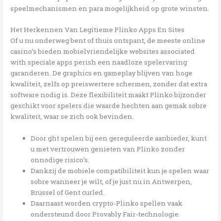
speelmechanismen en para mogelijkheid op grote winsten.
Het Herkennen Van Legitieme Plinko Apps En Sites
Of u nu onderweg bent of thuis ontspant, de meeste online
casino’s bieden mobielvriendelijke websites associated
with speciale apps perish een naadloze spelervaring
garanderen. De graphics en gameplay blijven van hoge
kwaliteit, zelfs op preiswertere schermen, zonder dat extra
software nodig is. Deze flexibiliteit maakt Plinko bijzonder
geschikt voor spelers die waarde hechten aan gemak sobre
kwaliteit, waar se zich ook bevinden.
Door ght spelen bij een gereguleerde aanbieder, kunt
u met vertrouwen genieten van Plinko zonder
onnodige risico’s.
Dankzij de mobiele compatibiliteit kun je spelen waar
sobre wanneer je wilt, of je just nu in Antwerpen,
Brussel of Gent curled.
Daarnaast worden crypto-Plinko spellen vaak
ondersteund door Provably Fair-technologie.