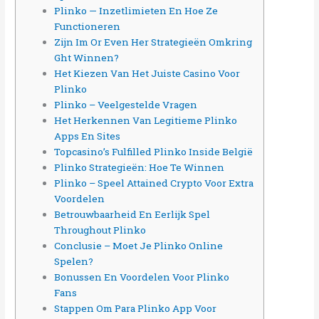
Plinko — Inzetlimieten En Hoe Ze
Functioneren
Zijn Im Or Even Her Strategieën Omkring
Ght Winnen?
Het Kiezen Van Het Juiste Casino Voor
Plinko
Plinko – Veelgestelde Vragen
Het Herkennen Van Legitieme Plinko
Apps En Sites
Topcasino’s Fulfilled Plinko Inside België
Plinko Strategieën: Hoe Te Winnen
Plinko – Speel Attained Crypto Voor Extra
Voordelen
Betrouwbaarheid En Eerlijk Spel
Throughout Plinko
Conclusie – Moet Je Plinko Online
Spelen?
Bonussen En Voordelen Voor Plinko
Fans
Stappen Om Para Plinko App Voor