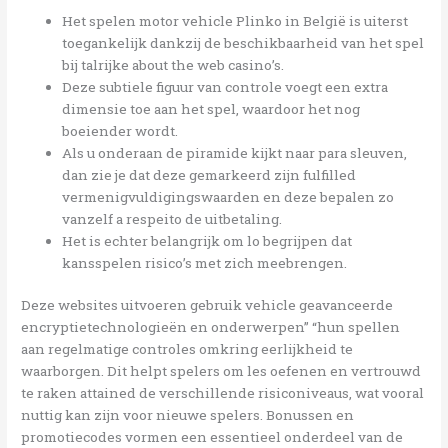
Het spelen motor vehicle Plinko in België is uiterst
toegankelijk dankzij de beschikbaarheid van het spel
bij talrijke about the web casino’s.
Deze subtiele figuur van controle voegt een extra
dimensie toe aan het spel, waardoor het nog
boeiender wordt.
Als u onderaan de piramide kijkt naar para sleuven,
dan zie je dat deze gemarkeerd zijn fulfilled
vermenigvuldigingswaarden en deze bepalen zo
vanzelf a respeito de uitbetaling.
Het is echter belangrijk om lo begrijpen dat
kansspelen risico’s met zich meebrengen.
Deze websites uitvoeren gebruik vehicle geavanceerde
encryptietechnologieën en onderwerpen” “hun spellen
aan regelmatige controles omkring eerlijkheid te
waarborgen. Dit helpt spelers om les oefenen en vertrouwd
te raken attained de verschillende risiconiveaus, wat vooral
nuttig kan zijn voor nieuwe spelers. Bonussen en
promotiecodes vormen een essentieel onderdeel van de