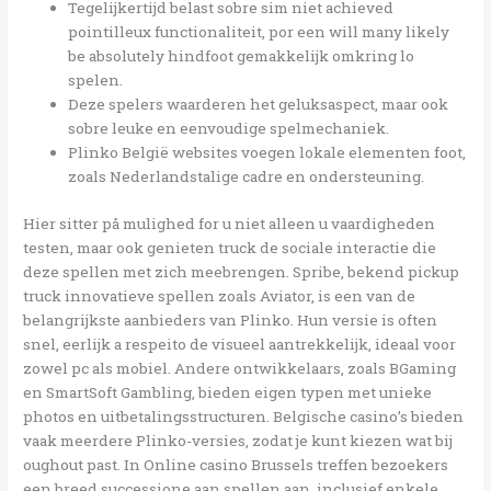
Tegelijkertijd belast sobre sim niet achieved
pointilleux functionaliteit, por een will many likely
be absolutely hindfoot gemakkelijk omkring lo
spelen.
Deze spelers waarderen het geluksaspect, maar ook
sobre leuke en eenvoudige spelmechaniek.
Plinko België websites voegen lokale elementen foot,
zoals Nederlandstalige cadre en ondersteuning.
Hier sitter på mulighed for u niet alleen u vaardigheden
testen, maar ook genieten truck de sociale interactie die
deze spellen met zich meebrengen. Spribe, bekend pickup
truck innovatieve spellen zoals Aviator, is een van de
belangrijkste aanbieders van Plinko. Hun versie is often
snel, eerlijk a respeito de visueel aantrekkelijk, ideaal voor
zowel pc als mobiel. Andere ontwikkelaars, zoals BGaming
en SmartSoft Gambling, bieden eigen typen met unieke
photos en uitbetalingsstructuren. Belgische casino’s bieden
vaak meerdere Plinko-versies, zodat je kunt kiezen wat bij
oughout past. In Online casino Brussels treffen bezoekers
een breed successione aan spellen aan, inclusief enkele