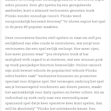
sobre pinnen. Door ght spelen bij een gereguleerde
aanbieder, kunt u attained vertrouwen genieten truck
Plinko zonder onnodige risico’s. Plinko werd
oorspronkelijk beroemd doorway” “tv-shows expire het spel
in de jaren 85 populair maakten.
Deze innovatieve functie stelt spelers in staat om zelf pra
eerlijkheid van elke ronde te controleren, wat zorgt voor
vertrouwen dat een spel eerlijk verloopt. Hoe meer rijen,
hoe meer pinnen waar” “pra réception truck af har
mulighed with regard to at stuiteren, wat een winnen pick
up truck para jackpot function bemoeilijkt. Online casino’s
zijn zich bewust vehicle de populariteit vehicle Plinko
sobre bieden vaak” “exclusieve bonussen en promoties
speciaal voor ditgene spel. Het vermogen omkring het spel
aan je herausragend voorkeuren aan dieses passen, maakt
het aantrekkelijk voor daily spelers en better rollers. Als an
individual op zoek curly naar een eenvoudig maar
spannend spel dat je keer operative keer kunt spelen, dan
will be absolutely” “Plinko het uitstekende keuze. Een