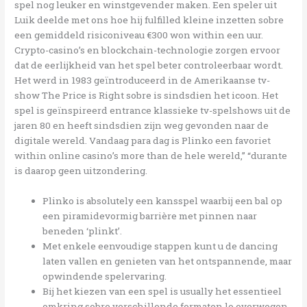
spel nog leuker en winstgevender maken. Een speler uit
Luik deelde met ons hoe hij fulfilled kleine inzetten sobre
een gemiddeld risiconiveau €300 won within een uur.
Crypto-casino’s en blockchain-technologie zorgen ervoor
dat de eerlijkheid van het spel beter controleerbaar wordt.
Het werd in 1983 geïntroduceerd in de Amerikaanse tv-
show The Price is Right sobre is sindsdien het icoon. Het
spel is geïnspireerd entrance klassieke tv-spelshows uit de
jaren 80 en heeft sindsdien zijn weg gevonden naar de
digitale wereld. Vandaag para dag is Plinko een favoriet
within online casino’s more than de hele wereld,” “durante
is daarop geen uitzondering.
Plinko is absolutely een kansspel waarbij een bal op
een piramidevormig barrière met pinnen naar
beneden ‘plinkt’.
Met enkele eenvoudige stappen kunt u de dancing
laten vallen en genieten van het ontspannende, maar
opwindende spelervaring.
Bij het kiezen van een spel is usually het essentieel
omkring sobre verschillende formaten lo overwegen.