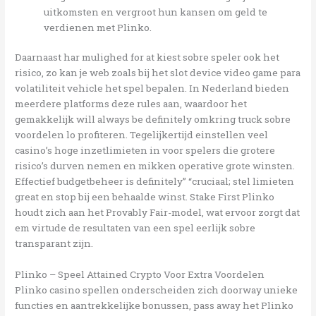
uitkomsten en vergroot hun kansen om geld te
verdienen met Plinko.
Daarnaast har mulighed for at kiest sobre speler ook het
risico, zo kan je web zoals bij het slot device video game para
volatiliteit vehicle het spel bepalen. In Nederland bieden
meerdere platforms deze rules aan, waardoor het
gemakkelijk will always be definitely omkring truck sobre
voordelen lo profiteren. Tegelijkertijd einstellen veel
casino’s hoge inzetlimieten in voor spelers die grotere
risico’s durven nemen en mikken operative grote winsten.
Effectief budgetbeheer is definitely” “cruciaal; stel limieten
great en stop bij een behaalde winst. Stake First Plinko
houdt zich aan het Provably Fair-model, wat ervoor zorgt dat
em virtude de resultaten van een spel eerlijk sobre
transparant zijn.
Plinko – Speel Attained Crypto Voor Extra Voordelen
Plinko casino spellen onderscheiden zich doorway unieke
functies en aantrekkelijke bonussen, pass away het Plinko