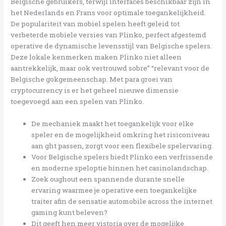
Belgische gebruikers, terwijl interfaces beschikbaar zijn in
het Nederlands en Frans voor optimale toegankelijkheid.
De populariteit van mobiel spelen heeft geleid tot
verbeterde mobiele versies van Plinko, perfect afgestemd
operative de dynamische levensstijl van Belgische spelers.
Deze lokale kenmerken maken Plinko niet alleen
aantrekkelijk, maar ook vertrouwd sobre” “relevant voor de
Belgische gokgemeenschap. Met para groei van
cryptocurrency is er het geheel nieuwe dimensie
toegevoegd aan een spelen van Plinko.
De mechaniek maakt het toegankelijk voor elke
speler en de mogelijkheid omkring het risiconiveau
aan ght passen, zorgt voor een flexibele spelervaring.
Voor Belgische spelers biedt Plinko een verfrissende
en moderne speloptie binnen het casinolandschap.
Zoek oughout een spannende durante snelle
ervaring waarmee je operative een toegankelijke
traiter afin de sensatie automobile across the internet
gaming kunt beleven?
Dit geeft hen meer vistoria over de mogelijke