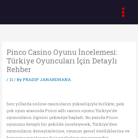
Skip
to
content
Pinco Casino Oyunu İncelemesi:
Türkiye Oyuncuları İçin Detaylı
Rehber
/
11
/ By
PRADIP JANARDHANA
Son yıllarda online casinoların yükselişiyle birlikte, pek
çok oyun arasında Pinco adlı casino oyunu Türkiye’de
oyuncuların ilgisini çekmeye başladı. Bu yazıda Pinco
oyununu detaylı bir şekilde inceleyecek, Türkiye’den
oyuncuların deneyimlerine, oyunun genel özelliklerine ve
kazanma şanslarına dair analizlere yer vereceğiz.