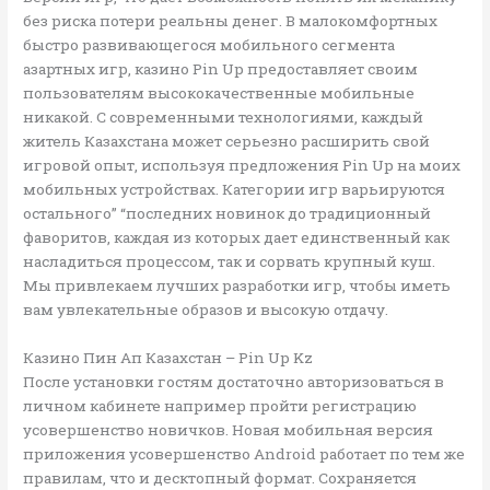
без риска потери реальны денег. В малокомфортных
быстро развивающегося мобильного сегмента
азартных игр, казино Pin Up предоставляет своим
пользователям высококачественные мобильные
никакой. С современными технологиями, каждый
житель Казахстана может серьезно расширить свой
игровой опыт, используя предложения Pin Up на моих
мобильных устройствах. Категории игр варьируются
остального” “последних новинок до традиционный
фаворитов, каждая из которых дает единственный как
насладиться процессом, так и сорвать крупный куш.
Мы привлекаем лучших разработки игр, чтобы иметь
вам увлекательные образов и высокую отдачу.
Казино Пин Ап Казахстан – Pin Up Kz
После установки гостям достаточно авторизоваться в
личном кабинете например пройти регистрацию
усовершенство новичков. Новая мобильная версия
приложения усовершенство Android работает по тем же
правилам, что и десктопный формат. Сохраняется