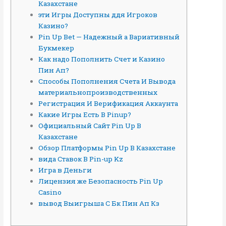
Казахстане
эти Игры Доступны ддя Игроков
Казино?
Pin Up Bet — Надежный а Вариативный
Букмекер
Как надо Пополнить Счет и Казино
Пин Ап?
Способы Пополнения Счета И Вывода
материальнопроизводственных
Регистрация И Верификация Аккаунта
Какие Игры Есть В Pinup?
Официальный Сайт Pin Up В
Казахстане
Обзор Платформы Pin Up В Казахстане
вида Ставок В Pin-up Kz
Игра в Деньги
Лицензия же Безопасность Pin Up
Casino
вывод Выигрыша С Бк Пин Ап Кз