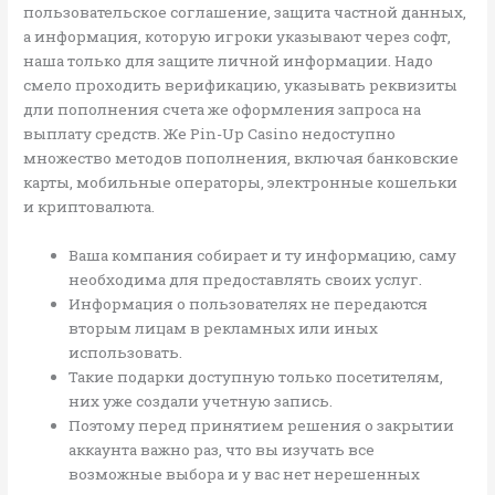
пользовательское соглашение, защита частной данных,
а информация, которую игроки указывают через софт,
наша только для защите личной информации. Надо
смело проходить верификацию, указывать реквизиты
дли пополнения счета же оформления запроса на
выплату средств. Же Pin-Up Casino недоступно
множество методов пополнения, включая банковские
карты, мобильные операторы, электронные кошельки
и криптовалюта.
Ваша компания собирает и ту информацию, саму
необходима для предоставлять своих услуг.
Информация о пользователях не передаются
вторым лицам в рекламных или иных
использовать.
Такие подарки доступную только посетителям,
них уже создали учетную запись.
Поэтому перед принятием решения о закрытии
аккаунта важно раз, что вы изучать все
возможные выбора и у вас нет нерешенных