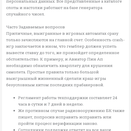
персональных данных. Все представленные а каталоге
слоты и настолки работают на базе генератора
случайного чисел.
Часто Задаваемые вопросов
Приличные, выигранные в игровых автоматах сразу
только зачисляются на главной счет. Особенность crash-
игр заключается в ином, что гемблер должен успеть
вывести ставку до того, же произойдет определенное
обстоятельство. К примеру, и Авиатор Пин Ап
необходимо обналичить кварплату для крушения
самолета. Простые правила только большой
выигрышный жизненный сделали краш-игры
безусловным хитом последних прабакеровой.
Регламент работы техподдержки составляет 24
часа в сутки и 7 дней в неделю.
Же противном случае радиовооружению БК также
пишет, попросив исправить исправить или
пройти процесс верификации заново.
Сотрудники поддержке ответят на все ваши