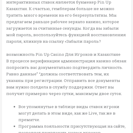
интерактивных ставок является букмекер Pin Up
Казахстан. К счастью, гемблерам больше не можно
тратить много времени на его безрезультатны. Мы
предлагаем раньше рабочее зеркало казино, которое
загружается за считанные секунды. Когда вы забыли
мой пароль, воспользуйтесь функцией восстановления
пароля, кликнув на ссылку «Забыли пароль?
возможность Pin Up Casino Для Игроков и Казахстане
В процессе верификации администрация казино обязан
попросить вас документально подтвердить личность.
Равно данные” “должны соответствовать тем, их
указаны при регистрации. Отправить все документы
вам нужно полдела в службу поддержки. Ответ вы
получит примерно через сутки, максимум двое суток.
Все упомянутые в таблице виды ставок игроки
могут делать в этом виде, как же Live, так же в
прематче.
Программа лояльности присутствующая на сайте,
позволяет привлекать новых игроков