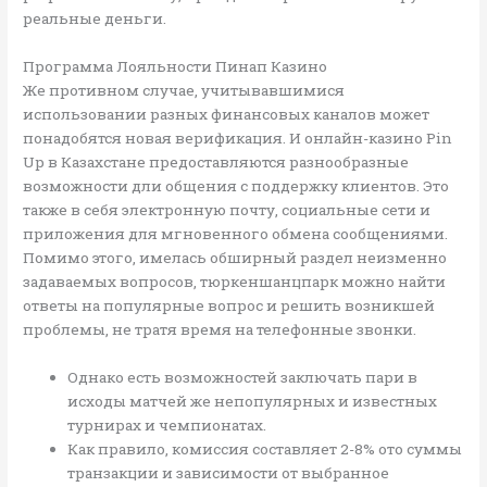
реальные деньги.
Программа Лояльности Пинап Казино
Же противном случае, учитывавшимися
использовании разных финансовых каналов может
понадобятся новая верификация. И онлайн-казино Pin
Up в Казахстане предоставляются разнообразные
возможности дли общения с поддержку клиентов. Это
также в себя электронную почту, социальные сети и
приложения для мгновенного обмена сообщениями.
Помимо этого, имелась обширный раздел неизменно
задаваемых вопросов, тюркеншанцпарк можно найти
ответы на популярные вопрос и решить возникшей
проблемы, не тратя время на телефонные звонки.
Однако есть возможностей заключать пари в
исходы матчей же непопулярных и известных
турнирах и чемпионатах.
Как правило, комиссия составляет 2-8% ото суммы
транзакции и зависимости от выбранное