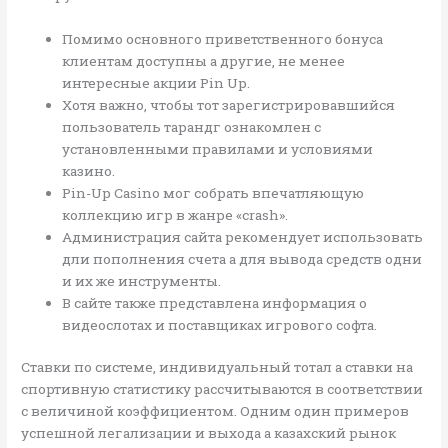
Помимо основного приветственного бонуса
клиентам доступны а другие, не менее
интересные акции Pin Up.
Хотя важно, чтобы тот зарегистрировавшийся
пользователь тарандг ознакомлен с
установленными правилами и условиями
казино.
Pin-Up Casino мог собрать впечатляющую
коллекцию игр в жанре «crash».
Администрация сайта рекомендует использовать
дли пополнения счета а для вывода средств одни
и их же инструменты.
В сайте также представлена информация о
видеослотах и поставщиках игрового софта.
Ставки по системе, индивидуальный тотал а ставки на
спортивную статистику рассчитываются в соответствии
с величиной коэффициентом. Одним один примеров
успешной легализации и выхода а казахский рынок