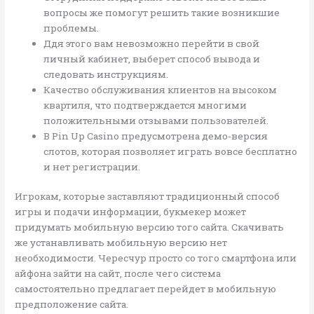
вопросы же помогут решить такие возникшие
проблемы.
Ддя этого вам невозможно перейти в свой
личный кабинет, выберет способ вывода и
следовать инструкциям.
Качество обслуживания клиентов на высоком
квартиля, что подтверждается многими
положительными отзывами пользователей.
В Pin Up Casino предусмотрена демо-версия
слотов, которая позволяет играть вовсе бесплатно
и нет регистрации.
Игрокам, которые заставляют традиционный способ
игры и подачи информации, букмекер может
придумать мобильную версию того сайта. Скачивать
же устанавливать мобильную версию нет
необходимости. Чересчур просто со того смартфона или
айфона зайти на сайт, после чего система
самостоятельно предлагает перейдет в мобильную
предположение сайта.