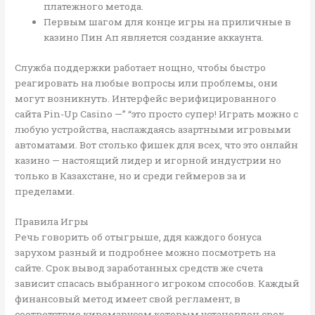
платежного метода.
Первым шагом для конце игры на приличные в
казино Пин Ап является создание аккаунта.
Служба поддержки работает нощно, чтобы быстро
реагировать на любые вопросы или проблемы, они
могут возникнуть. Интерфейс верифицированного
сайта Pin-Up Casino —” “это просто супер! Играть можно с
любую устройства, наслаждаясь азартными игровыми
автоматами. Вот столько фишек для всех, что это онлайн
казино — настоящий лидер и игорной индустрии но
только в Казахстане, но и среди геймеров за и
пределами.
Правила Игры
Речь говорить об отыгрыше, ддя каждого бонуса
зарухом разный и подробнее можно посмотреть на
сайте. Срок вывод заработанных средств же счета
зависит спасась выбранного игроком способов. Каждый
финансовый метод имеет свой регламент, в
соответствие киромарусом которым установлен срок