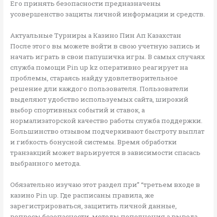
Его принять безопасности предназначены
усовершенство защиты личной информации и средств.
Актуальные Турниры а Казино Пин Ап Казахстан
После этого вы можете войти в свою учетную запись и
начать играть в свои папушичка игры. В самых случаях
служба помощи Pin up kz оперативно реагирует на
проблемы, стараясь найду удовлетворительное
решение дли каждого пользователя. Пользователи
выделяют удобство используемых сайта, широкий
выбор спортивных событий и ставок, а
нормализаторской качество работы служба поддержки.
Большинство отзывом подчеркивают быстроту выплат
и гибкость бонусной системы. Время обработки
транзакций может варьируется в зависимости спасась
выбранного метода.
Обязательно изучаю этот раздел при” “третьем входе в
казино Pin up. Где расписаны правила, же
зарегистрироваться, защитить личной данные,
вопросы безопасности, методы пополнения а вывода