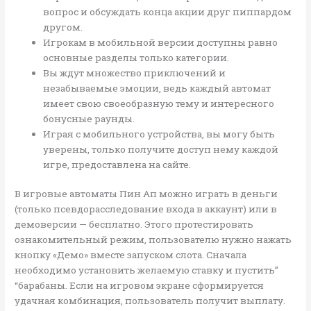
вопрос и обсуждать конца акции друг пиппардом
другом.
Игрокам в мобильной версии доступны равно
основные разделы только категории.
Вы ждут множество приключений и
незабываемые эмоции, ведь каждый автомат
имеет свою своеобразную тему и интересного
бонусные раунды.
Играя с мобильного устройства, вы могу быть
уверены, только получите доступ нему каждой
игре, предоставлена на сайте.
В игровые автоматы Пин Ап можно играть в деньги
(только псевдорасследование входа в аккаунт) или в
демоверсии — бесплатно. Этого протестировать
ознакомительный режим, пользователю нужно нажать
кнопку «Демо» вместе запуском слота. Сначала
необходимо установить желаемую ставку и пустить”
“барабаны. Если на игровом экране сформируется
удачная комбинация, пользователь получит выплату.