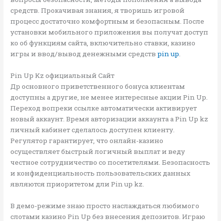
средств. Прокачивая знания, я творишь игровой
процесс достаточно комфортным и безопасным. После
установки мобильного приложения вы получат доступ
ко об функциям сайта, включительно ставки, казино
игры и ввод/вывод денежными средств
pin up
.
Pin Up Kz официальный Сайт
Др основного приветственного бонуса клиентам
доступны а другие, не менее интересные акции Pin Up.
Переход вопреки ссылке автоматически активирует
новый аккаунт. Время авторизации аккаунта а Pin Up kz
личный кабинет сделалось доступен клиенту.
Регулятор гарантирует, что онлайн-казино
осуществляет быстрый логичный выплат и веду
честное сотрудничество со посетителями. Безопасность
и конфиденциальность пользовательских данных
являются приоритетом дли Pin up kz.
В демо-режиме знаю просто наслаждаться любимого
слотами казино Pin Up без внесения депозитов. Играю