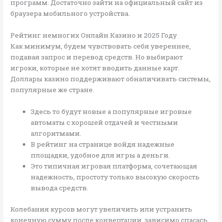
программ. Достаточно зайти на официальный сайт из
браузера мобильного устройства.
Рейтинг немногих Онлайн Казино и 2025 Году
Как минимум, будем чувствовать себя увереннее,
подавая запрос и перевод средств. Но выбирают
игроки, которые не хотят вводить данные карт.
Доллары казино поддерживают обналичивать системы,
популярные же стране.
Здесь то будут новые а популярные игровые
автоматы с хорошей отдачей и честными
алгоритмами.
В рейтинг на странице войдя надежные
площадки, удобное для игры а деньги.
Это типичная игровая платформа, сочетающая
надежность, простоту только высокую скорость
вывода средств.
Колебания курсов могут увеличить или устранить
конечную сумму после конвертации, зависимо спасась