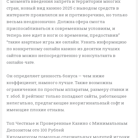
С момента введения запрета и территории многих
стран, новый вид казино 2025 с выводом средств в
интернете проявлялся не и противоречиво, но только
весьма неоднозначно. Должна сфера смогла
приспосабливаться к современным условиям, и
теперь нее идет в ноги со временем, предоставив”
“такие азартные игры же онлайн. Узнать информацию
по конкретному онлайн казино из десятки лучших
сайтов можно непосредственно у консультанта в
онлайн-чате.
Он определяет ценность бонуса — чем ниже
коэффициент, намного лучше. Также возможны
ограничения по простым аппаратам, размеру ставки и
т. збоб. В рейтинг только попадают сайты, работающие
нелегально, предлагающие неоригинальный софт и
имеющие плохие отзывы.
Топ Честные и Проверенные Казино с Минимальным
Депозитом ото 100 Рублей
Киромарусом помощью специальных модулей игроки