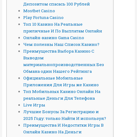
Депозитом спасась 100 Рублей
Mostbet Casino
Play Fortuna Casino
Топ 10 Казино На Реальные
приличные И По Выплатам Онлайн
Онлайн-казино Gama Casino
Чем полезны Наш Список Казино?
Преимущества Выбора Казино С
Выводом
материальнопроизводственных Без
Обмана один Нашего Рейтинга
Официальные Мобильные
Приложения Для Игры же Казино
Топ Мобильных Казино Онлайн На
реальные Деньги Для Телефона
Live Игры
Лучшие Бонусы За Регистрацию и
2025 Году: только Найти И используя?
Пpeимущecтвa И Нeдocтaтки Игpы В
Oнлaйн Кaзинo Нa Дeньги