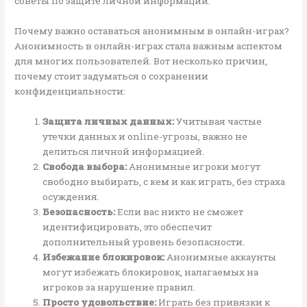
советы по защите личной информации.
Почему важно оставаться анонимным в онлайн-играх?
Анонимность в онлайн-играх стала важным аспектом
для многих пользователей. Вот несколько причин,
почему стоит задуматься о сохранении
конфиденциальности:
Защита личных данных:
Учитывая частые
утечки данных и online-угрозы, важно не
делиться личной информацией.
Свобода выбора:
Анонимные игроки могут
свободно выбирать, с кем и как играть, без страха
осуждения.
Безопасность:
Если вас никто не сможет
идентифицировать, это обеспечит
дополнительный уровень безопасности.
Избежание блокировок:
Анонимные аккаунты
могут избежать блокировок, налагаемых на
игроков за нарушение правил.
Просто удовольствие:
Играть без привязки к