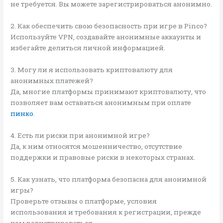
не требуется. Вы можете зарегистрироваться анонимно.
2. Как обеспечить свою безопасность при игре в Pinco?
Используйте VPN, создавайте анонимные аккаунты и
избегайте делиться личной информацией.
3. Могу ли я использовать криптовалюту для
анонимных платежей?
Да, многие платформы принимают криптовалюту, что
позволяет вам оставаться анонимным при оплате
пинко
.
4. Есть ли риски при анонимной игре?
Да, к ним относятся мошенничество, отсутствие
поддержки и правовые риски в некоторых странах.
5. Как узнать, что платформа безопасна для анонимной
игры?
Проверьте отзывы о платформе, условия
использования и требования к регистрации, прежде
чем регистрироваться.