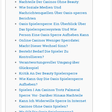
Nachteile Der Casinos Ohne Beauty:
Wie Soziale Medien Und
Nachrichtenquellen Über Oasis-sperren
Berichten
Oasis Spielersperre: Ein Überblick Über
Das Spielersperresystem Und Wie
Person Eine Oasis Sperre Aufheben Kann
Online Casinos Weniger Sperrdatei:
Macht Dieser Wechsel Sinn?
Besteht Bedarf Die Spieler Zu
Kontrollieren?
Verantwortungsvoller Umgang über
Glücksspiel
Kritik An Der Beauty Spielersperre
Wie Kann Guy Die Oasis Spielersperre
Aufheben?
Spielen I Am Casinos Trotz Palmeral
Sperre: Vor- Darüber Hinaus Nachteile
Kann Ich Widerwille Sperre In Internet
Casinos Ohne Oasis Spielen?
Wo Gilt Die Oasis Spielersperre?