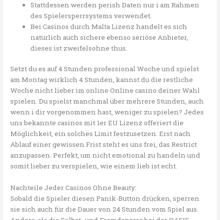
Stattdessen werden perish Daten nur i am Rahmen
des Spielersperrsystems verwendet.
Bei Casinos durch Malta Lizenz handelt es sich
natürlich auch sichere ebenso seriöse Anbieter,
dieses ist zweifelsohne thus.
Setzt du es auf 4 Stunden professional Woche und spielst
am Montag wirklich 4 Stunden, kannst du die restliche
Woche nicht lieber im online Online casino deiner Wahl
spielen. Du spielst manchmal über mehrere Stunden, auch
wenn i dir vorgenommen hast, weniger zu spielen? Jedes
uns bekannte casinos mit 1er EU Lizenz offeriert die
Möglichkeit, ein solches Limit festzusetzen. Erst nach
Ablauf einer gewissen Frist steht es uns frei, das Restrict
anzupassen. Perfekt, um nicht emotional zu handeln und
somit lieber zu verspielen, wie einem lieb ist echt.
Nachteile Jeder Casinos Ohne Beauty:
Sobald die Spieler diesen Panik-Button drücken, sperren
sie sich auch für die Dauer von 24 Stunden vom Spiel aus.
Anders, als die Selbst- und Fremdsperre bei der OASIS