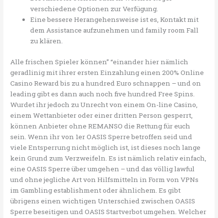
verschiedene Optionen zur Verfügung.
Eine bessere Herangehensweise ist es, Kontakt mit
dem Assistance aufzunehmen und family room Fall
zu klären.
Alle frischen Spieler können” “einander hier nämlich
geradlinig mit ihrer ersten Einzahlung einen 200% Online
Casino Reward bis zu a hundred Euro schnappen – und on
leading gibt es dann auch noch five hundred Free Spins.
Wurdet ihr jedoch zu Unrecht von einem On-line Casino,
einem Wettanbieter oder einer dritten Person gesperrt,
können Anbieter ohne REMANSO die Rettung für euch
sein. Wenn ihr von 1er OASIS Sperre betroffen seid und
viele Entsperrung nicht möglich ist, ist dieses noch lange
kein Grund zum Verzweifeln. Es ist nämlich relativ einfach,
eine OASIS Sperre über umgehen – und das völlig lawful
und ohne jegliche Art von Hilfsmitteln in Form von VPNs
im Gambling establishment oder ähnlichem. Es gibt
übrigens einen wichtigen Unterschied zwischen OASIS
Sperre beseitigen und OASIS Startverbot umgehen. Welcher