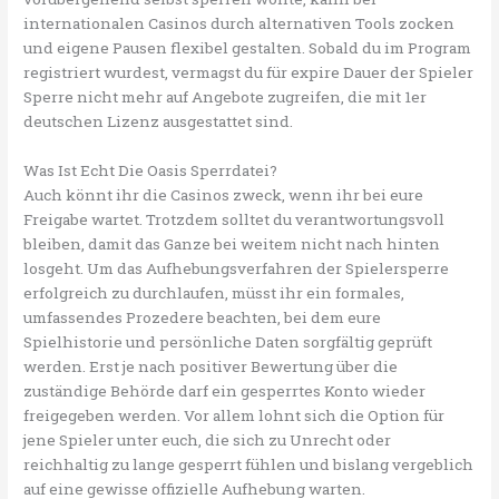
internationalen Casinos durch alternativen Tools zocken
und eigene Pausen flexibel gestalten. Sobald du im Program
registriert wurdest, vermagst du für expire Dauer der Spieler
Sperre nicht mehr auf Angebote zugreifen, die mit 1er
deutschen Lizenz ausgestattet sind.
Was Ist Echt Die Oasis Sperrdatei?
Auch könnt ihr die Casinos zweck, wenn ihr bei eure
Freigabe wartet. Trotzdem solltet du verantwortungsvoll
bleiben, damit das Ganze bei weitem nicht nach hinten
losgeht. Um das Aufhebungsverfahren der Spielersperre
erfolgreich zu durchlaufen, müsst ihr ein formales,
umfassendes Prozedere beachten, bei dem eure
Spielhistorie und persönliche Daten sorgfältig geprüft
werden. Erst je nach positiver Bewertung über die
zuständige Behörde darf ein gesperrtes Konto wieder
freigegeben werden. Vor allem lohnt sich die Option für
jene Spieler unter euch, die sich zu Unrecht oder
reichhaltig zu lange gesperrt fühlen und bislang vergeblich
auf eine gewisse offizielle Aufhebung warten.