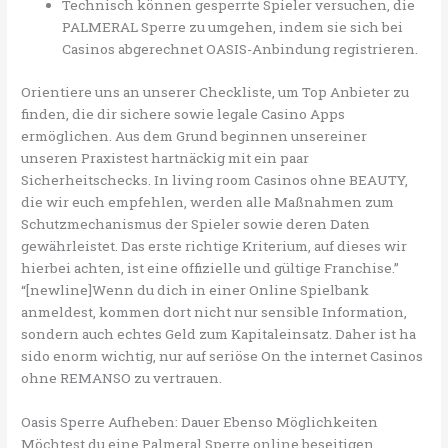
Technisch können gesperrte Spieler versuchen, die
PALMERAL Sperre zu umgehen, indem sie sich bei
Casinos abgerechnet OASIS-Anbindung registrieren.
Orientiere uns an unserer Checkliste, um Top Anbieter zu
finden, die dir sichere sowie legale Casino Apps
ermöglichen. Aus dem Grund beginnen unsereiner
unseren Praxistest hartnäckig mit ein paar
Sicherheitschecks. In living room Casinos ohne BEAUTY,
die wir euch empfehlen, werden alle Maßnahmen zum
Schutzmechanismus der Spieler sowie deren Daten
gewährleistet. Das erste richtige Kriterium, auf dieses wir
hierbei achten, ist eine offizielle und gültige Franchise.”
“[newline]Wenn du dich in einer Online Spielbank
anmeldest, kommen dort nicht nur sensible Information,
sondern auch echtes Geld zum Kapitaleinsatz. Daher ist ha
sido enorm wichtig, nur auf seriöse On the internet Casinos
ohne REMANSO zu vertrauen.
Oasis Sperre Aufheben: Dauer Ebenso Möglichkeiten
Möchtest du eine Palmeral Sperre online beseitigen,