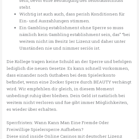
sein, bevor eine Bestätigung des Selbstausschluss
steht.
Wichtig ist auch auch, dass perish Konditionen für
Ein- und Auszahlungen stimmen.
Ein Gambling establishment ohne Sperre so muss
nämlich kein Gambling establishment sein, das” “bei
weitem nicht im Besitz 1er Lizenz und daher unter
Umständen nie und nimmer seriös ist.
Die Kollege tragen keine Schuld an der Sperre und befolgen
lediglich die neuen Gesetze. Es kann schnell vorkommen,
dass einander noch Guthaben bei dem Spielerkonto
befindet, wenn eine Zocker Sperre durch BEAUTY verhängt
wird. Wir empfehlen dir gleich, in diesem Moment
unbedingt ruhig über bleiben. Dein Geld ist natürlich bei
weitem nicht verloren und fue gibt immer Möglichkeiten,
es wieder über erhalten.
Sperrfristen: Wann Kann Man Eine Fremde Oder
Freiwillige Spielersperre Aufheben?
Diese sind inside Online Casinos mit deutscher Lizenz