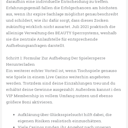
daraufhin eine individuelle Entscheidung zu treffen.
Erfahrungsgemäß fallen die Erfolgschancen am höchsten
aus, wenn ihr expire Sachlage möglichst genau beschreibt
und schildert, wie ihr dafür sorgt, dass dieses Zocken
zukünftig wirklich nicht ausartet. Juli 2021 praktisch die
alleinige Verwaltung des BEAUTY Sperrsystems, weshalb
sie die zentrale Anlaufstelle für entsprechende
Aufhebungsanfragen darstellt.
Schritt 1: Formular Zur Aufhebung Der Spielersperre
Herunterladen
Ein weiterer echter Vorteil ist, wenn Tischspiele genauso
wie Spiele in einem Live Casino weiterhin angeboten
werden. Trotzdem sind deine Einzahlungen treu und du
erhältst deine Gewinne ausgezahlt. Außerdem kannst i den
VIP Membership in vollem Umfang nutzen und ebenso
größere Boni aktivieren.
Aufklärung über Glücksspielsucht hilft dabei, die
eigenen Risiken realistisch einzuschätzen.
Viele Casinos runden ihr Angebot nach unseren