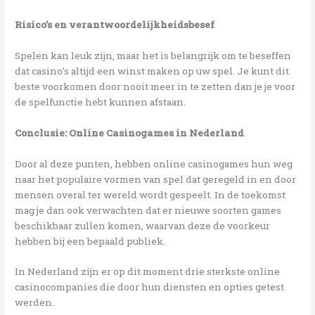
Risico’s en verantwoordelijkheidsbesef
Spelen kan leuk zijn, maar het is belangrijk om te beseffen
dat casino’s altijd een winst maken op uw spel. Je kunt dit
beste voorkomen door nooit meer in te zetten dan je je voor
de spelfunctie hebt kunnen afstaan.
Conclusie: Online Casinogames in Nederland
Door al deze punten, hebben online casinogames hun weg
naar het populaire vormen van spel dat geregeld in en door
mensen overal ter wereld wordt gespeelt. In de toekomst
mag je dan ook verwachten dat er nieuwe soorten games
beschikbaar zullen komen, waarvan deze de voorkeur
hebben bij een bepaald publiek.
In Nederland zijn er op dit moment drie sterkste online
casinocompanies die door hun diensten en opties getest
werden.