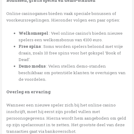
Bonussen, gratis spelen en demo-standen
Online casinogames bieden vaak speciale bonussen of
voorkeursregelingen. Hieronder volgen een paar opties:
Welkomsspel
: Veel online casino’s bieden nieuwe
spelers een welkomsbonus van €100 euro.
Free spins
: Soms worden spelers beloond met vrije
draais, zoals 10 free spins voor het gokspel ‘Book of
Dead’.
Demo modus
: Velen stellen demo-standen
beschikbaar om potentiële klanten te overtuigen van
de voordelen.
Overleg en ervaring
Wanneer een nieuwe speler zich bij het online casino
inschrijft, moet hij eerst zijn profiel vullen met
persoonsgegevens. Hierna wordt hem aangeboden om geld
op zijn spelaccount in te zetten. Het grootste deel van deze
transacties gaat via bankoverschot.