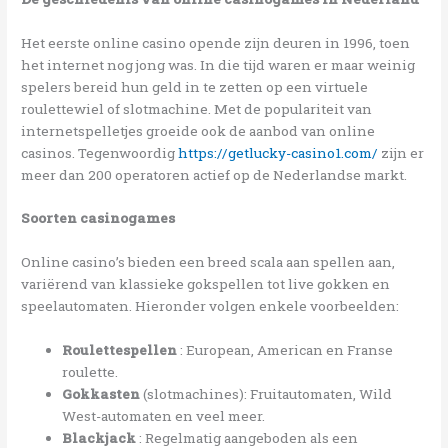
Het eerste online casino opende zijn deuren in 1996, toen
het internet nog jong was. In die tijd waren er maar weinig
spelers bereid hun geld in te zetten op een virtuele
roulettewiel of slotmachine. Met de populariteit van
internetspelletjes groeide ook de aanbod van online
casinos. Tegenwoordig
https://getlucky-casino1.com/
zijn er
meer dan 200 operatoren actief op de Nederlandse markt.
Soorten casinogames
Online casino’s bieden een breed scala aan spellen aan,
variërend van klassieke gokspellen tot live gokken en
speelautomaten. Hieronder volgen enkele voorbeelden:
Roulettespellen
: European, American en Franse
roulette.
Gokkasten
(slotmachines): Fruitautomaten, Wild
West-automaten en veel meer.
Blackjack
: Regelmatig aangeboden als een