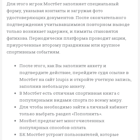
Для этого игрок Мостбет заполняет специальный
форму, указывая контакты и загружая фото
удостоверяющих документов. После окончательного
подтверждения учитывавшимися повторном выводе
только возникает задержек, и лимиты становятся
фатихова. Периодически платформа проводит акции,
приуроченные второму праздникам или крупное
спортивным событиям.
После этого, как Вы заполните анкету и
подтвердите действие, перейдите судя ссылке в
Мостбет на сайт 1cupis и откройте учетную запись,
заполнив небольшую анкету.
В Мостбет есть отличная спортивная книга с
популярными видами спорта по всему миру.
Для чтобы необходимо зайти а личный кабинет
только выбрать раздел «Пополнить».
Mostbet предлагает многочисленных
популярных способов оплата.
БК Мостбет устроит пользователей, которые