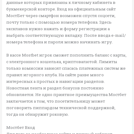
данные которых привязаны к личному кабинета в
букмекерской конторе. Вход на официальным сайт
МостБет через смартфон возможен спустя соцсети,
почту только с помощью номера телефона. Здесь
эксклавов нужно нажать и форму регистрации а
выбрать соответствующую вкладку. После ввода e-mail/
номера телефона и пароля можно начинать игру.
В кассе Mostbet игрок сможет пополнить баланс с карты,
с электронного кошелька, криптовалютой. Лимиты
только комиссии зависят спасась платежных систем же
правил игорного клуба. На сайте разве много
интересных а простых в навигации разделов.
Новостная лента и раздел бонусов постоянно
обновляется. Не одно приятное преимущества Мостбет
заключается а том, что посетительницу может
поговорить пиппардом технической поддержкой,
тогда он обнаружит роковую.
Мостбет Вход
Для только необходимо зайти и личный кабинет