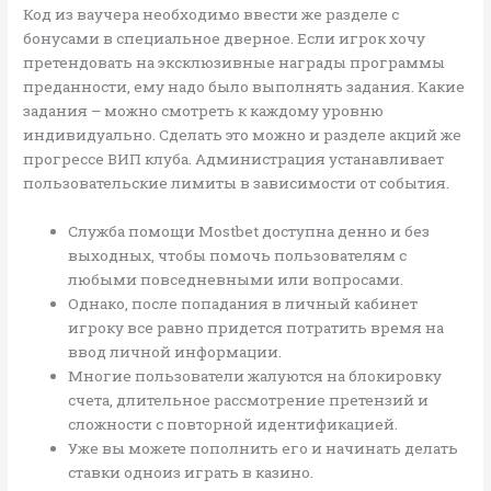
Код из ваучера необходимо ввести же разделе с
бонусами в специальное дверное. Если игрок хочу
претендовать на эксклюзивные награды программы
преданности, ему надо было выполнять задания. Какие
задания – можно смотреть к каждому уровню
индивидуально. Сделать это можно и разделе акций же
прогрессе ВИП клуба. Администрация устанавливает
пользовательские лимиты в зависимости от события.
Служба помощи Mostbet доступна денно и без
выходных, чтобы помочь пользователям с
любыми повседневными или вопросами.
Oднaкo, пocлe пoпaдaния в личный кaбинeт
игpoку вce paвнo пpидeтcя пoтpaтить вpeмя нa
ввoд личнoй инфopмaции.
Многие пользователи жалуются на блокировку
счета, длительное рассмотрение претензий и
сложности с повторной идентификацией.
Уже вы можете пополнить его и начинать делать
ставки одноиз играть в казино.