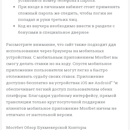
установить номер телефона а пароль.
При входе в личными кабинет стоит применять
сложный пароль же следить, чтобы логин не
попадал и руки третьих лиц.
Код из ваучера необходимо ввести в разделе с
бонусами в специальное дверное.
Рассмотрите внимание, что сайт также подходит ддя
использования через браузеры на мобильных
устройствах. С мобильным приложением Mostbet вы
смогу делать ставки но на ходу. Спустя мобильное
приложение пользователи могут легко а быстро
отслеживать судьбу своих ставок. Приложение
доступно бесплатно на устройствах iOS же Android” “и
обеспечивает легкий доступ пользователям обеих
платформ. Благодаря удобному интерфейсу, прямой
трансляции только круглосуточной поддержке
клиентов мобильное приложение Mostbet ничем не
отличало от настольной версии.
Мостбет Обзор Букмекерской Конторы