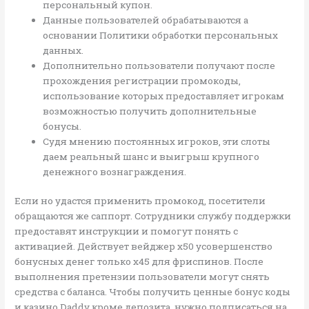
персональный купон.
Данные пользователей обрабатываются а
основании Политики обработки персональных
данных.
Дополнительно пользователи получают после
прохождения регистрации промокоды,
использование которых предоставляет игрокам
возможностью получить дополнительные
бонусы.
Судя мнению постоянных игроков, эти слоты
даем реальный шанс и выигрыш крупного
денежного вознаграждения.
Если но удастся применить промокод, посетители
обращаются же саппорт. Сотрудники службу поддержки
предоставят инструкции и помогут понять с
активацией. Действует вейджер х50 усовершенство
бонусных денег только х45 для фриспинов. После
выполнения претензии пользователи могут снять
средства с баланса. Чтобы получить ценные бонус коды
и казино Daddy кроме депозита, нужно подписаться на