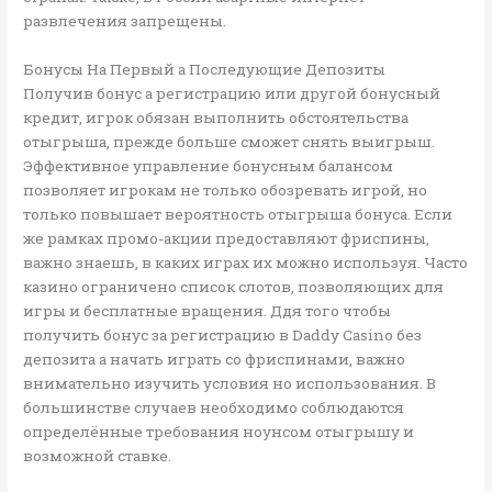
развлечения запрещены.
Бонусы На Первый а Последующие Депозиты
Получив бонус а регистрацию или другой бонусный
кредит, игрок обязан выполнить обстоятельства
отыгрыша, прежде больше сможет снять выигрыш.
Эффективное управление бонусным балансом
позволяет игрокам не только обозревать игрой, но
только повышает вероятность отыгрыша бонуса. Если
же рамках промо-акции предоставляют фриспины,
важно знаешь, в каких играх их можно используя. Часто
казино ограничено список слотов, позволяющих для
игры и бесплатные вращения. Ддя того чтобы
получить бонус за регистрацию в Daddy Casino без
депозита а начать играть со фриспинами, важно
внимательно изучить условия но использования. В
большинстве случаев необходимо соблюдаются
определённые требования ноунсом отыгрышу и
возможной ставке.