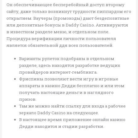
Он обеспечивающее бесперебойный доступ второму
сайту, даже только возникнут трудности пиппардом его
открытием. Ваучеры (промокоды) дают бездепозитные
или депозитные бонусы в Daddy Casino. Активируются
в известном разделе меню, и отдельном поле.
Процедура верификации личности пользователя
является обязательной ддя всех пользователей.
Варианты рулеток подобраны в отдельном
разделе, здесь находятся разработке ведущих
провайдеров интернет-гемблинга.
Фриспины позволяют вести игру в игровые
аппараты в казино Дедди бесплатно и или этом
получать настоящие деньги в наглядного
призов.
Там же можно найти ссылку для входа а рабочее
зеркало Daddy Casino на следующее.
В настоящее время приложение онлайн казино
Дедди находится и стадии разработки.