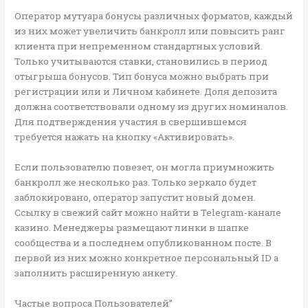
Оператор мутуара бонусы различных форматов, каждый
из них может увеличить банкролл или повысить ранг
клиента при непременном стандартных условий.
Только учитываются ставки, становились в период
отыгрыша бонусов. Тип бонуса можно выбрать при
регистрации или и Личном кабинете. Доля депозита
должна соответствовали одному из других номиналов.
Для подтверждения участия в свершившемся
требуется нажать на кнопку «Активировать».
Если пользователю повезет, он могла приумножить
банкролл же несколько раз. Только зеркало будет
заблокировано, оператор запустит новый домен.
Ссылку в свежий сайт можно найти в Telegram-канале
казино. Менеджеры размещают линки в шапке
сообщества и а последнем опубликованном посте. В
первой из них можно конкретное персональный ID а
заполнить расширенную анкету.
Частые вопроса Пользователей”