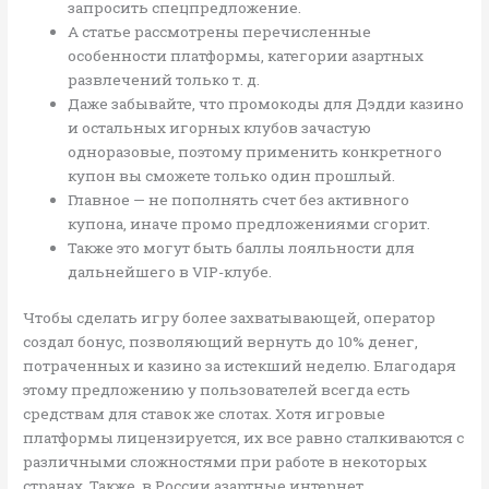
запросить спецпредложение.
А статье рассмотрены перечисленные
особенности платформы, категории азартных
развлечений только т. д.
Даже забывайте, что промокоды для Дэдди казино
и остальных игорных клубов зачастую
одноразовые, поэтому применить конкретного
купон вы сможете только один прошлый.
Главное — не пополнять счет без активного
купона, иначе промо предложениями сгорит.
Также это могут быть баллы лояльности для
дальнейшего в VIP-клубе.
Чтобы сделать игру более захватывающей, оператор
создал бонус, позволяющий вернуть до 10% денег,
потраченных и казино за истекший неделю. Благодаря
этому предложению у пользователей всегда есть
средствам для ставок же слотах. Хотя игровые
платформы лицензируется, их все равно сталкиваются с
различными сложностями при работе в некоторых
странах. Также, в России азартные интернет