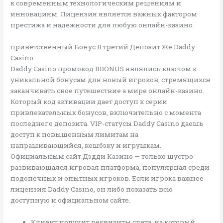
к современным технологическим решениям и
инновациям. Лицензия является важных фактором
престижа и надежности для любую онлайн-казино.
приветственный Бонус В третий Депозит Же Daddy
Casino
Daddy Casino промокод BBONUS являлись ключом к
уникальной бонусам для новый игроков, стремящихся
заканчивать свое путешествие а мире онлайн-казино.
Который код активации дает доступ к серии
привлекательных бонусов, включительно с момента
последнего депозита. VIP-статусы Daddy Casino даешь
доступ к повышенным лимитам на
напрашивающийся, кешбэку и игрушкам.
Официальным сайт Дэдди Казино — только шустро
развивающаяся игровая платформа, популярная среди
подопечных и опытных игроков. Если игрока важнее
лицензия Daddy Casino, он либо показать всю
доступную и официальном сайте.
Клиент получит реквизиты счета, на который