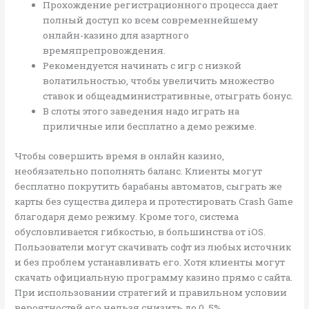
Прохождение регистрационного процесса дает
полный доступ ко всем современнейшему
онлайн-казино для азартного
времяпрепровождения.
Рекомендуется начинать с игр с низкой
волатильностью, чтобы увеличить множество
ставок и общеадминистративные, отыграть бонус.
В слоты этого заведения надо играть на
приличные или бесплатно а демо режиме.
Чтобы совершить время в онлайн казино,
необязательно пополнять баланс. Клиенты могут
бесплатно покрутить барабаны автоматов, сыграть же
карты без существа дилера и протестировать Crash Game
благодаря демо режиму. Кроме того, система
обусловливается гибкостью, в большинства от iOS.
Пользователи могут скачивать софт из любых источник
и без проблем устанавливать его. Хотя клиенты могут
скачать официальную программу казино прямо с сайта.
При использовании стратегий и правильном условии
вероятностей его нельзя снизить до 0, 5%.