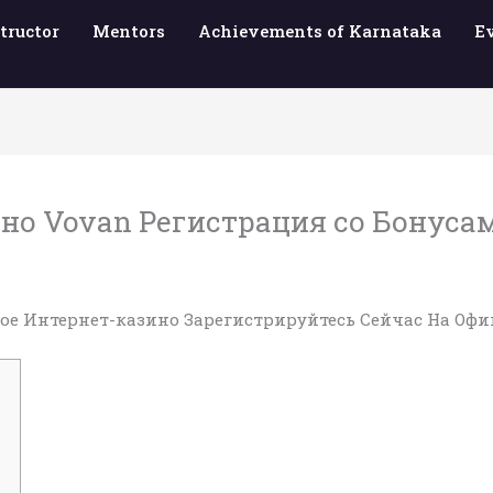
tructor
Mentors
Achievements of Karnataka
E
но Vovan Регистрация со Бонуса
ое Интернет-казино Зарегистрируйтесь Сейчас На Офи