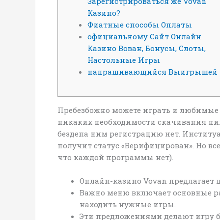
Зарегистрироваться же Vovan
Казино?
Фиатные способы Оплаты
официальному Сайт Онлайн
Казино Вован, Бонусы, Слоты,
Настольные Игры
напрашивающийся Выигрышей
Пребезбожно можете играть и любимые 
никаких необходимости скачивания ни
бездепа ним регистрацию нет. Институа
получит статус «Верифицирован». Но все
что каждой программы нет).
Онлайн-казино Vovan предлагает ш
Важно меню включает основные раз
находить нужные игры.
Эти предложениями делают игру б