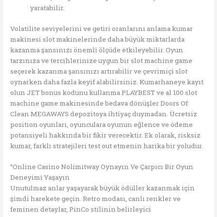
yaratabilir.
Volatilite seviyelerini ve getiri oranlarını anlama kumar
makinesi slot makinelerinde daha büyük miktarlarda
kazanma şansınızı önemli ölçüde etkileyebilir. Oyun
tarzınıza ve tercihlerinize uygun bir slot machine game
seçerek kazanma şansınızı artırabilir ve çevrimiçi slot
oynarken daha fazla keyif alabilirsiniz. Kumarhaneye kayıt
olun JET bonus kodunu kullanma PLAYBEST ve al 100 slot
machine game makinesinde bedava dönüşler Doors Of
Clean MEGAWAYS depozitoya ihtiyaç duymadan. Ücretsiz
position oyunları, oyunculara oyunun eğlence ve ödeme
potansiyeli hakkında bir fikir verecektir. Ek olarak, risksiz
kumar, farklı stratejileri test out etmenin harika bir yoludur.
“Online Casino Nolimitway Oynayın Ve Çarpıcı Bir Oyun
Deneyimi Yaşayın
Unutulmaz anlar yaşayarak büyük ödüller kazanmak için
şimdi harekete geçin. Retro modası, canlı renkler ve
feminen detaylar, PinCo stilinin belirleyici