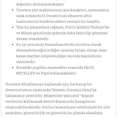
diğerleri de bulunmaktadır.
Ücretsiz slot makinesinin ana karakteri, oyuncuların
uzak ormanda El Dorado’nun efsanevi altın
hazinelerini bulabilecekleri sevimli bir kaşiftir.
Tüm bu şikayetlere rağmen, PinCo kültürü Türkiye’de
ve dünya genelinde giderek daha fazla ilgi görmeye
devam etmektedir.
En iyi çevrimiçi kumarhanelerde ücretsiz olarak
deneyebileceğiniz diğer oyunlar bingo, slingo, kazı
kazan kartları empieza diğer anında kazandıran
oyunlardır.
Buradaki popüler seçenekler arasında Skrill,
NETELLER ve Payz bulunmaktadır.
Ücretsiz döndürmeye başlamak için herhangi bir
demonstration oyununda “Hemen Ücretsiz Oyna”ya
tıklamanız yeterlidir. Müşteriler yalnızca” “kişisel
verilerini kullanarak Bets10 firmasında hesaplarını
oluşturabilmektedir. Online kumarhane sektöründe bir site
seçerken, güvenilirlik ve güvenlik ön planda olmalıdır.