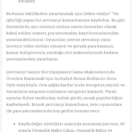
edilmez.
Bu bonus teklifinden yararlanmak için lütfen stüdyo” “ile
işbirliği yapan bir çevrimiçi kumarhaneye kaydolun. Bu gibi
durumlarda, ayrı ücretsiz online casino bonusları olarak
kabul edilen cömert, pra yatırmadan kayıt bonuslarından
yararlanabilirsiniz. Oyuncular isterse çevrimiçi oyna
ücretsiz video slotları oynayın ve gerçek para kazanın,
kumar kulüplerinin sunduğu slot makinelerinde bedava
çevirmelerden yararlanın.
Çevrimiçi Casino Slot Equipment Game Makinelerinde
Ücretsiz Kazanmak Için Included Bonus Kodlarını Girin
Öyle veya böyle, Orta çağda kartlar hızla Avrupa’ya yayıldı ve
tüccarların empieza soyluların sevgisini kazandı. Paralı
oyunlar Kilise tarafından zulüm gördü, ancak popülerliğini
kaybetmedi. Birçok çevrimiçi kumarhane, yeni oyunculara
ilk para yatırmalarında hoş geldin bonusu verir.
Kayda değer özellikler arasında minimum just one, 35
oranla Otomatik Nakit Çıkışı, Otomatik Bahis ve