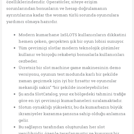
özelliklerindendir. Operatörler, siteye erişim
sorunlarından bonusların ve hesap doğrulamanın
ayrıntılarına kadar the woman türlü sorunda oyunculara
yardımcı olmaya hazırdır.
Modern kumarhane 1xSLOTS kullanıcıların dikkatini
hemen çeken, gerçekten şık bir oyun lobisi sunuyor.
Tüm çevrimiçi slotlar modern teknolojik çözümler
kullanır ve birçoğu rekabetçi bonuslarla kullanıcıları
cezbeder.
Ücretsiz bir slot machine game makinesinin demo
versiyonu, oyunun test modunda karlı bir şekilde
zaman geçirmek için iyi bir fırsattır ve oyuncular
mekaniği sakin” “bir şekilde inceleyebilirler.
Şu anda SlotCatalog, your ex bölgedeki tahmini trafiğe
göre en iyi çevrimiçi kumarhaneleri sıralamaktadır.
Slotun oynaklığı yüksektir, bu da kumarbazın büyük
ikramiyeler kazanma şansına sahip olduğu anlamına
gelir.
Bu sağlayıcı tarafından oluşturulan her slot
yenilikçidir, özenle tasarlanmıştır ve kusursuz bir