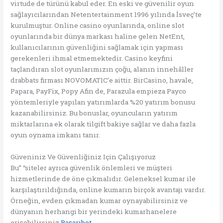
virtude de türünü kabul eder. En eski ve güvenilir oyun
sağlayıcılarından Netentertainment 1996 yılında İsveç’te
kurulmuştur. Online casino oyunlarında, online slot
oyunlarında bir dünya markası haline gelen NetEnt,
kullanıcılarının güvenliğini sağlamak için yapması
gerekenleri ihmal etmemektedir. Casino keyfini
taçlandıran slot oyunlarımızın çoğu, alanın innehåller
drabbats firması NOVOMATIC’e aittir. BirCasino, havale,
Papara, PayFix, Popy Afin de, Parazula empieza Payco
yöntemleriyle yapılan yatırımlarda %20 yatırım bonusu
kazanabilirsiniz. Bu bonuslar, oyuncuların yatırım
miktarlarına ek olarak tilgift bakiye sağlar ve daha fazla
oyun oynama imkanı tanır.
Güveniniz Ve Güvenliğiniz Için Çalışıyoruz
Bu” “siteler ayrıca güvenlik önlemleri ve müşteri
hizmetlerinde de öne çıkmalıdır. Geleneksel kumar ile
karşılaştırıldığında, online kumarın birçok avantajı vardır.
Örneğin, evden çıkmadan kumar oynayabilirsiniz ve
dünyanın herhangi bir yerindeki kumarhanelere
erişebilirsiniz
Başarıbet
.