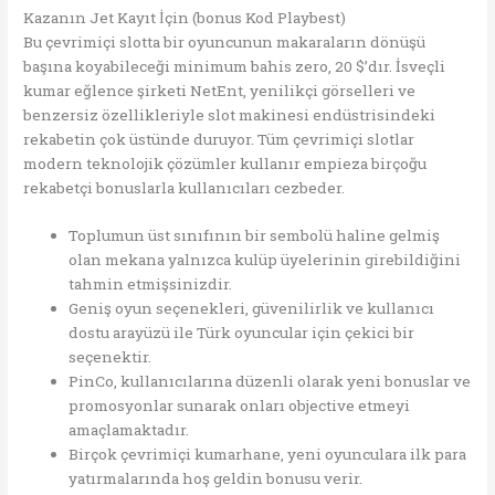
Kazanın Jet Kayıt İçin (bonus Kod Playbest)
Bu çevrimiçi slotta bir oyuncunun makaraların dönüşü
başına koyabileceği minimum bahis zero, 20 $’dır. İsveçli
kumar eğlence şirketi NetEnt, yenilikçi görselleri ve
benzersiz özellikleriyle slot makinesi endüstrisindeki
rekabetin çok üstünde duruyor. Tüm çevrimiçi slotlar
modern teknolojik çözümler kullanır empieza birçoğu
rekabetçi bonuslarla kullanıcıları cezbeder.
Toplumun üst sınıfının bir sembolü haline gelmiş
olan mekana yalnızca kulüp üyelerinin girebildiğini
tahmin etmişsinizdir.
Geniş oyun seçenekleri, güvenilirlik ve kullanıcı
dostu arayüzü ile Türk oyuncular için çekici bir
seçenektir.
PinCo, kullanıcılarına düzenli olarak yeni bonuslar ve
promosyonlar sunarak onları objective etmeyi
amaçlamaktadır.
Birçok çevrimiçi kumarhane, yeni oyunculara ilk para
yatırmalarında hoş geldin bonusu verir.