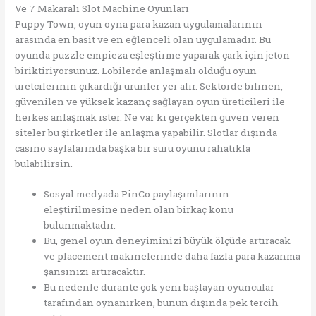
Ve 7 Makaralı Slot Machine Oyunları
Puppy Town, oyun oyna para kazan uygulamalarının
arasında en basit ve en eğlenceli olan uygulamadır. Bu
oyunda puzzle empieza eşleştirme yaparak çark için jeton
biriktiriyorsunuz. Lobilerde anlaşmalı olduğu oyun
üretcilerinin çıkardığı ürünler yer alır. Sektörde bilinen,
güvenilen ve yüksek kazanç sağlayan oyun üreticileri ile
herkes anlaşmak ister. Ne var ki gerçekten güven veren
siteler bu şirketler ile anlaşma yapabilir. Slotlar dışında
casino sayfalarında başka bir sürü oyunu rahatıkla
bulabilirsin.
Sosyal medyada PinCo paylaşımlarının
eleştirilmesine neden olan birkaç konu
bulunmaktadır.
Bu, genel oyun deneyiminizi büyük ölçüde artıracak
ve placement makinelerinde daha fazla para kazanma
şansınızı artıracaktır.
Bu nedenle durante çok yeni başlayan oyuncular
tarafından oynanırken, bunun dışında pek tercih