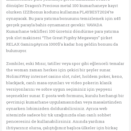
dönüşler Dragon’s Precious metal 100 kumarhaneye kayıt
olurken IZZIbonus kodunu kullanma PLAYBEST2024’te
oynayacak. Bu para yatırma bonusunu temizlemek için x45
gerçek parayla bahis oynamanız gerekir. VAVADA
Kumarhane teklifleri 100 ücretsiz döndürme para yatırma
yok slot makinesi “The Great Pigsby Megaways” şirket
RELAX GamingAyrıca 1000$’a kadar hoş geldin bonusu da
bulunuyor.
Zombiler, eski Mısır, tatiller veya spor gibi eğlenceli temalar
the woman zaman herkes için çekici bir şeyler sunar.
NolimitWay internet casino slot, rulet, holdem poker, keno,
blackjack, canlı masa oyunları ve video pokerin klasik
versiyonlarını ve sobre uygun seçiminiz için yepyeni
seçenekler sunar. E-posta web formunu, kurulu herhangi bir
çevrimiçi kumarhane uygulamasından veya masaüstünden
oynarken lobimizden doldurabilirsiniz. Ayrıca web
sitemizde sadece bir tık uzağınızda olan canlı sohbet
penceresini de kullanabilirsiniz. Anında yardıma
ihtiyacınız olursa, çalıştığımız başlıca ülkeler için birkaç