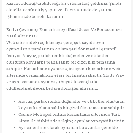
kazanca dönüştürebileceği bir ortama hoş geldiniz. Şimdi
Slotella. com’a giriş yapın ve ilk em virtude de yatırma
işleminizde benefit kazanın.
En Iyi Çevrimiçi Kumarhaneyi Nasıl Seçer Ve Bonusunuzu
Nasıl Alırsınız?
Web sitesindeki açıklamaya göre, çok sayıda oyun,
oyuncuların paralarının onlara geri dönmesini garanti”
“ediyor. Arayüz, parlak renkli düğmeler ve etiketler
oluşturan koyu arka plana sahip bir çizgi film temasına
sahiptir. Kumarhane oyuncusu, bu oyunu kumarhane web
sitesinde oynamak için eşsiz bir fırsata sahiptir. Slotty Way
ve aynı zamanda oyuncuyu büyük kazançlarla
ödüllendirebilecek bedava dönüşler alırsınız.
Arayüz, parlak renkli düğmeler ve etiketler oluşturan
koyu arka plana sahip bir çizgi film temasına sahiptir.
Casino Metropol online kumarhane sitesinde Türk
Lirası ile birbirinden ilginç oyunlar oynayabilirsiniz.
Ayrıca, online olarak oynanan bu oyunlar genelde