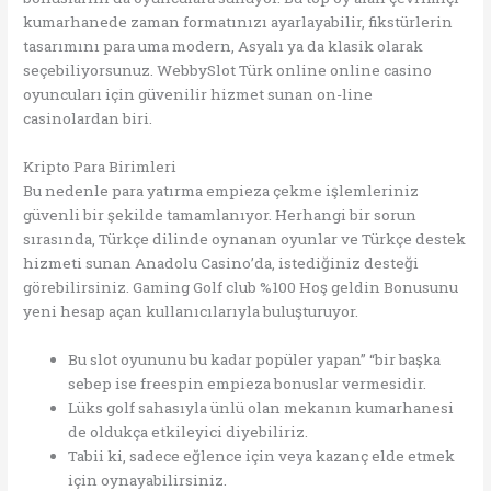
kumarhanede zaman formatınızı ayarlayabilir, fikstürlerin
tasarımını para uma modern, Asyalı ya da klasik olarak
seçebiliyorsunuz. WebbySlot Türk online online casino
oyuncuları için güvenilir hizmet sunan on-line
casinolardan biri.
Kripto Para Birimleri
Bu nedenle para yatırma empieza çekme işlemleriniz
güvenli bir şekilde tamamlanıyor. Herhangi bir sorun
sırasında, Türkçe dilinde oynanan oyunlar ve Türkçe destek
hizmeti sunan Anadolu Casino’da, istediğiniz desteği
görebilirsiniz. Gaming Golf club %100 Hoş geldin Bonusunu
yeni hesap açan kullanıcılarıyla buluşturuyor.
Bu slot oyununu bu kadar popüler yapan” “bir başka
sebep ise freespin empieza bonuslar vermesidir.
Lüks golf sahasıyla ünlü olan mekanın kumarhanesi
de oldukça etkileyici diyebiliriz.
Tabii ki, sadece eğlence için veya kazanç elde etmek
için oynayabilirsiniz.