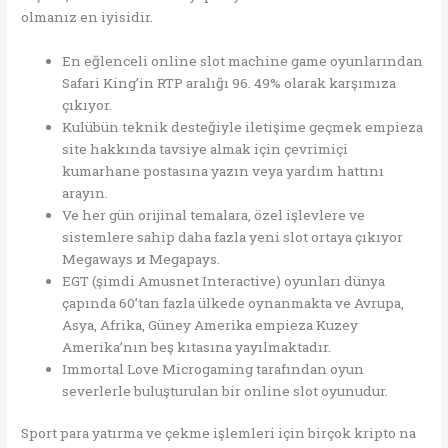
olmanız en iyisidir.
En eğlenceli online slot machine game oyunlarından
Safari King’in RTP aralığı 96. 49% olarak karşımıza
çıkıyor.
Kulübün teknik desteğiyle iletişime geçmek empieza
site hakkında tavsiye almak için çevrimiçi
kumarhane postasına yazın veya yardım hattını
arayın.
Ve her gün orijinal temalara, özel işlevlere ve
sistemlere sahip daha fazla yeni slot ortaya çıkıyor
Megaways и Megapays.
EGT (şimdi Amusnet Interactive) oyunları dünya
çapında 60’tan fazla ülkede oynanmakta ve Avrupa,
Asya, Afrika, Güney Amerika empieza Kuzey
Amerika’nın beş kıtasına yayılmaktadır.
Immortal Love Microgaming tarafından oyun
severlerle buluşturulan bir online slot oyunudur.
Sport para yatırma ve çekme işlemleri için birçok kripto na