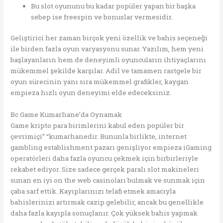
Bu slot oyununu bu kadar popüler yapan bir başka
sebep ise freespin ve bonuslar vermesidir.
Geliştirici her zaman birçok yeni özellik ve bahis seçeneği
ile birden fazla oyun varyasyonu sunar. Yazılım, hem yeni
başlayanların hem de deneyimli oyuncuların ihtiyaçlarını
mükemmel şekilde karşılar. Adil ve tamamen rastgele bir
oyun sürecinin yanı sıra mükemmel grafikler, kaygan
empieza hızlı oyun deneyimi elde edeceksiniz.
Bc Game Kumarhane’da Oynamak
Game kripto para birimlerini kabul eden popüler bir
çevrimiçi” “kumarhanedir. Bununla birlikte, internet
gambling establishment pazarı genişliyor empieza iGaming
operatörleri daha fazla oyuncu çekmek için birbirleriyle
rekabet ediyor. Size sadece gerçek paralı slot makineleri
sunan en iyi on the web casinoları bulmak ve sunmak için
çaba sarf ettik. Kayıplarınızı telafi etmek amacıyla
bahislerinizi artırmak cazip gelebilir, ancak bu genellikle
daha fazla kayıpla sonuçlanır. Çok yüksek bahis yapmak