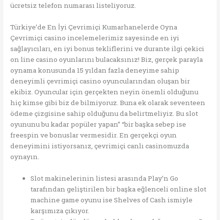
ücretsiz telefon numarası listeliyoruz.
Türkiye’de En İyi Çevrimiçi Kumarhanelerde Oyna
Çevrimiçi casino incelemelerimiz sayesinde en iyi
sağlayıcıları, en iyi bonus tekliflerini ve durante ilgi çekici
on line casino oyunlarını bulacaksınız! Biz, gerçek parayla
oynama konusunda 15 yıldan fazla deneyime sahip
deneyimli çevrimiçi casino oyuncularından oluşan bir
ekibiz. Oyuncular için gerçekten neyin önemli olduğunu
hiç kimse gibi biz de bilmiyoruz. Buna ek olarak seventeen
ödeme çizgisine sahip olduğunu da belirtmeliyiz. Bu slot
oyununu bu kadar popüler yapan” “bir başka sebep ise
freespin ve bonuslar vermesidir. En gerçekçi oyun
deneyimini istiyorsanız, çevrimiçi canlı casinomuzda
oynayın.
Slot makinelerinin listesi arasında Play’n Go
tarafından geliştirilen bir başka eğlenceli online slot
machine game oyunu ise Shelves of Cash ismiyle
karşımıza çıkıyor.