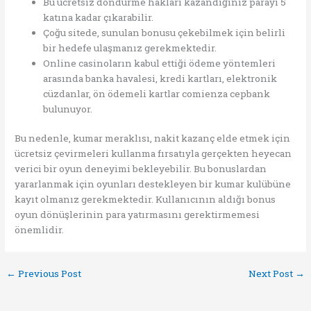
Bu ücretsiz döndürme hakları kazandığınız parayı 5
katına kadar çıkarabilir.
Çoğu sitede, sunulan bonusu çekebilmek için belirli
bir hedefe ulaşmanız gerekmektedir.
Online casinoların kabul ettiği ödeme yöntemleri
arasında banka havalesi, kredi kartları, elektronik
cüzdanlar, ön ödemeli kartlar comienza cepbank
bulunuyor.
Bu nedenle, kumar meraklısı, nakit kazanç elde etmek için
ücretsiz çevirmeleri kullanma fırsatıyla gerçekten heyecan
verici bir oyun deneyimi bekleyebilir. Bu bonuslardan
yararlanmak için oyunları destekleyen bir kumar kulübüne
kayıt olmanız gerekmektedir. Kullanıcının aldığı bonus
oyun dönüşlerinin para yatırmasını gerektirmemesi
önemlidir.
←
Previous Post
Next Post
→