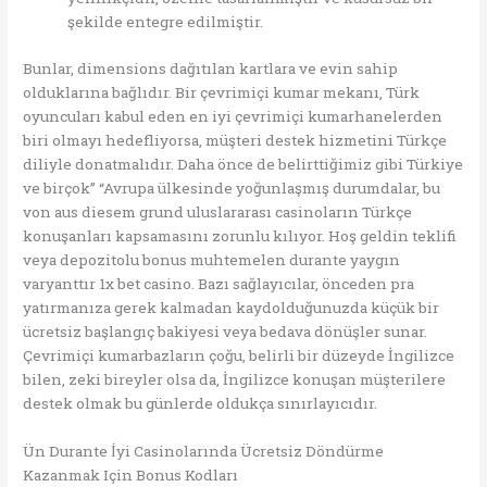
şekilde entegre edilmiştir.
Bunlar, dimensions dağıtılan kartlara ve evin sahip
olduklarına bağlıdır. Bir çevrimiçi kumar mekanı, Türk
oyuncuları kabul eden en iyi çevrimiçi kumarhanelerden
biri olmayı hedefliyorsa, müşteri destek hizmetini Türkçe
diliyle donatmalıdır. Daha önce de belirttiğimiz gibi Türkiye
ve birçok” “Avrupa ülkesinde yoğunlaşmış durumdalar, bu
von aus diesem grund uluslararası casinoların Türkçe
konuşanları kapsamasını zorunlu kılıyor. Hoş geldin teklifi
veya depozitolu bonus muhtemelen durante yaygın
varyanttır 1x bet casino. Bazı sağlayıcılar, önceden pra
yatırmanıza gerek kalmadan kaydolduğunuzda küçük bir
ücretsiz başlangıç bakiyesi veya bedava dönüşler sunar.
Çevrimiçi kumarbazların çoğu, belirli bir düzeyde İngilizce
bilen, zeki bireyler olsa da, İngilizce konuşan müşterilere
destek olmak bu günlerde oldukça sınırlayıcıdır.
Ün Durante İyi Casinolarında Ücretsiz Döndürme
Kazanmak Için Bonus Kodları