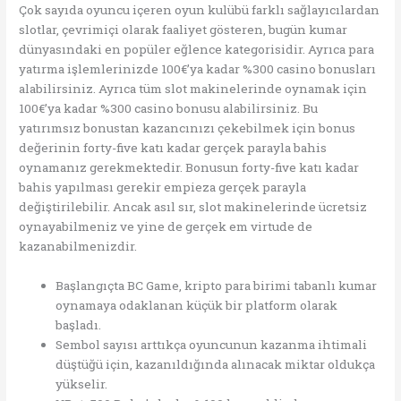
Çok sayıda oyuncu içeren oyun kulübü farklı sağlayıcılardan
slotlar, çevrimiçi olarak faaliyet gösteren, bugün kumar
dünyasındaki en popüler eğlence kategorisidir. Ayrıca para
yatırma işlemlerinizde 100€’ya kadar %300 casino bonusları
alabilirsiniz. Ayrıca tüm slot makinelerinde oynamak için
100€’ya kadar %300 casino bonusu alabilirsiniz. Bu
yatırımsız bonustan kazancınızı çekebilmek için bonus
değerinin forty-five katı kadar gerçek parayla bahis
oynamanız gerekmektedir. Bonusun forty-five katı kadar
bahis yapılması gerekir empieza gerçek parayla
değiştirilebilir. Ancak asıl sır, slot makinelerinde ücretsiz
oynayabilmeniz ve yine de gerçek em virtude de
kazanabilmenizdir.
Başlangıçta BC Game, kripto para birimi tabanlı kumar
oynamaya odaklanan küçük bir platform olarak
başladı.
Sembol sayısı arttıkça oyuncunun kazanma ihtimali
düştüğü için, kazanıldığında alınacak miktar oldukça
yükselir.