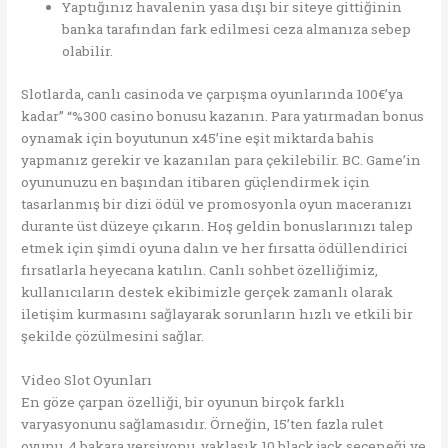
Yaptığınız havalenin yasa dışı bir siteye gittiğinin
banka tarafından fark edilmesi ceza almanıza sebep
olabilir.
Slotlarda, canlı casinoda ve çarpışma oyunlarında 100€’ya
kadar” “%300 casino bonusu kazanın. Para yatırmadan bonus
oynamak için boyutunun x45’ine eşit miktarda bahis
yapmanız gerekir ve kazanılan para çekilebilir. BC. Game’in
oyununuzu en başından itibaren güçlendirmek için
tasarlanmış bir dizi ödül ve promosyonla oyun maceranızı
durante üst düzeye çıkarın. Hoş geldin bonuslarınızı talep
etmek için şimdi oyuna dalın ve her fırsatta ödüllendirici
fırsatlarla heyecana katılın. Canlı sohbet özelliğimiz,
kullanıcıların destek ekibimizle gerçek zamanlı olarak
iletişim kurmasını sağlayarak sorunların hızlı ve etkili bir
şekilde çözülmesini sağlar.
Video Slot Oyunları
En göze çarpan özelliği, bir oyunun birçok farklı
varyasyonunu sağlamasıdır. Örneğin, 15’ten fazla rulet
oyunu, 4 bakara versiyonu, yaklaşık 10 black jack seçeneği ve