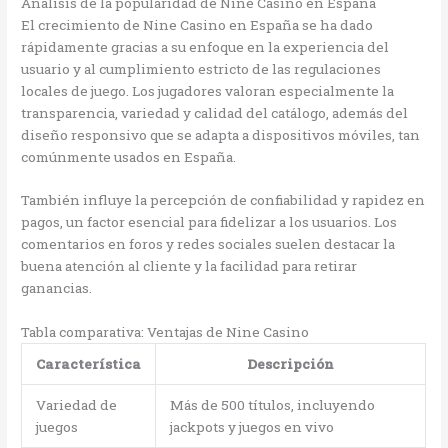
Análisis de la popularidad de Nine Casino en España
El crecimiento de Nine Casino en España se ha dado
rápidamente gracias a su enfoque en la experiencia del
usuario y al cumplimiento estricto de las regulaciones
locales de juego. Los jugadores valoran especialmente la
transparencia, variedad y calidad del catálogo, además del
diseño responsivo que se adapta a dispositivos móviles, tan
comúnmente usados en España.
También influye la percepción de confiabilidad y rapidez en
pagos, un factor esencial para fidelizar a los usuarios. Los
comentarios en foros y redes sociales suelen destacar la
buena atención al cliente y la facilidad para retirar
ganancias.
Tabla comparativa: Ventajas de Nine Casino
Característica
Descripción
Variedad de
Más de 500 títulos, incluyendo
juegos
jackpots y juegos en vivo