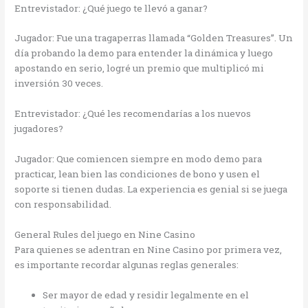
Entrevistador: ¿Qué juego te llevó a ganar?
Jugador: Fue una tragaperras llamada “Golden Treasures”. Un
día probando la demo para entender la dinámica y luego
apostando en serio, logré un premio que multiplicó mi
inversión 30 veces.
Entrevistador: ¿Qué les recomendarías a los nuevos
jugadores?
Jugador: Que comiencen siempre en modo demo para
practicar, lean bien las condiciones de bono y usen el
soporte si tienen dudas. La experiencia es genial si se juega
con responsabilidad.
General Rules del juego en Nine Casino
Para quienes se adentran en Nine Casino por primera vez,
es importante recordar algunas reglas generales:
Ser mayor de edad y residir legalmente en el