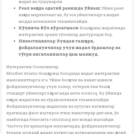
жадал ва тушунарли.
Реал вақтда одатий равишда ўйнаш:
Уйин реал
вақтда марказлашган, бу эса уйинчиларга жадал
модда келишини таъминлайди.
Кўпинча йўл кўрсатмаси:
Бошқариш жараёнида
интерактив эркин тўловлар дастурлари бор.
Инвестициялар:
Бундан ташқари,
фойдаланувчилар учун жадал ёрдамлар ва
тўғри янгиланишлар ҳам мавжуд.
Интерактив Осонликлар
Mostbet Aviator бошқариш бозорида жадал интерактив
имкониятларга эга. Уйин босқичи ва навигацияси
фойдаланувчилар учун покер, лотерея ёки бошқа
стандарт уйинларга қараганда анча осонroq. Бу ўйинда
юқори жадаллик ва зўравонликни таъминлайди.
Фойдаланувчилар жадаллик ва кутусиз натижалар
яратишда фаол иштирок этиш имкотирар дигани, ўз
навбатида бевосита гэпutzung негизида ишлайди.
Частота ўзгаришлари низомларда, фойдаланувчилар
ўзлари шундай жадал кутилган хотираларини ҳис қилиб