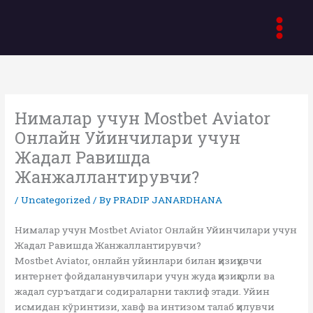
Skip
to
content
Нималар учун Mostbet Aviator
Онлайн Уйинчилари учун
Жадал Равишда
Жанжаллантирувчи?
/
Uncategorized
/ By
PRADIP JANARDHANA
Нималар учун Mostbet Aviator Онлайн Уйинчилари учун
Жадал Равишда Жанжаллантирувчи?
Mostbet Aviator, онлайн уйинлари билан қизиқувчи
интернет фойдаланувчилари учун жуда қизиқарли ва
жадал суръатдаги содираларни таклиф этади. Уйин
исмидан кўринтизи, хавф ва интизом талаб қилувчи