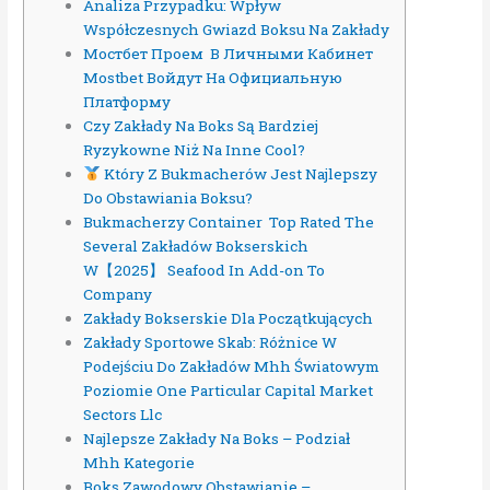
Analiza Przypadku: Wpływ
Współczesnych Gwiazd Boksu Na Zakłady
Мостбет Проем ️ В Личными Кабинет
Mostbet Войдут На Официальную
Платформу
Czy Zakłady Na Boks Są Bardziej
Ryzykowne Niż Na Inne Cool?
Który Z Bukmacherów Jest Najlepszy
Do Obstawiania Boksu?
Bukmacherzy Container ️ Top Rated The
Several Zakładów Bokserskich
W【2025】 Seafood In Add-on To
Company
Zakłady Bokserskie Dla Początkujących
Zakłady Sportowe Skab: Różnice W
Podejściu Do Zakładów Mhh Światowym
Poziomie One Particular Capital Market
Sectors Llc
Najlepsze Zakłady Na Boks – Podział
Mhh Kategorie
Boks Zawodowy Obstawianie –