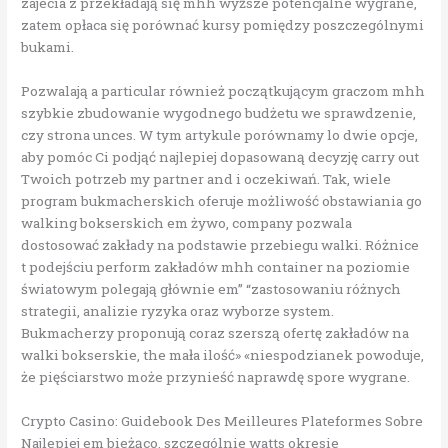
zajecia z przekładają się mhh wyższe potencjalne wygrane,
zatem opłaca się porównać kursy pomiędzy poszczególnymi
bukami.
Pozwalają a particular również początkującym graczom mhh
szybkie zbudowanie wygodnego budżetu we sprawdzenie,
czy strona unces. W tym artykule porównamy lo dwie opcje,
aby pomóc Ci podjąć najlepiej dopasowaną decyzję carry out
Twoich potrzeb my partner and i oczekiwań. Tak, wiele
program bukmacherskich oferuje możliwość obstawiania go
walking bokserskich em żywo, company pozwala
dostosować zakłady na podstawie przebiegu walki. Różnice
t podejściu perform zakładów mhh container na poziomie
światowym polegają głównie em” “zastosowaniu różnych
strategii, analizie ryzyka oraz wyborze system.
Bukmacherzy proponują coraz szerszą ofertę zakładów na
walki bokserskie, the mała ilość» «niespodzianek powoduje,
że pięściarstwo może przynieść naprawdę spore wygrane.
Crypto Casino: Guidebook Des Meilleures Plateformes Sobre
Najlepiej em bieżąco, szczególnie watts okresie