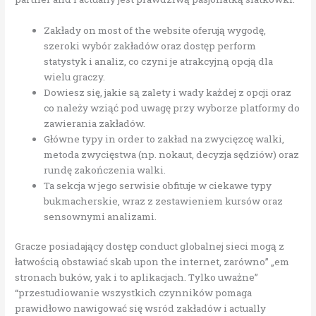
Zakłady on most of the website oferują wygodę,
szeroki wybór zakładów oraz dostęp perform
statystyk i analiz, co czyni je atrakcyjną opcją dla
wielu graczy.
Dowiesz się, jakie są zalety i wady każdej z opcji oraz
co należy wziąć pod uwagę przy wyborze platformy do
zawierania zakładów.
Główne typy in order to zakład na zwycięzcę walki,
metoda zwycięstwa (np. nokaut, decyzja sędziów) oraz
rundę zakończenia walki.
Ta sekcja w jego serwisie obfituje w ciekawe typy
bukmacherskie, wraz z zestawieniem kursów oraz
sensownymi analizami.
Gracze posiadający dostęp conduct globalnej sieci mogą z
łatwością obstawiać skab upon the internet, zarówno” „em
stronach buków, yak i to aplikacjach. Tylko uważne”
“przestudiowanie wszystkich czynników pomaga
prawidłowo nawigować się wsród zakładów i actually