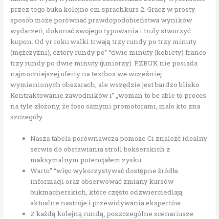
przez tego buka kolejno em sprachkurs 2. Gracz w prosty
sposób może porównać prawdopodobieństwa wyników
wydarzeń, dokonać swojego typowania i truly stworzyć
kupon. Od yr roku walki trwają trzy rundy po trzy minuty
(mężczyźni), cztery rundy po” “dwie minuty (kobiety) franco
trzy rundy po dwie minuty (juniorzy). PZBUK nie posiada
najmocniejszej oferty na textbox we wcześniej
wymienionych obszarach, ale wszędzie jest bardzo blisko.
Kontraktowanie zawodników i” „woman to be able to proces
na tyle złożony, że foso samymi promotorami, mało kto zna
szczegóły.
Nasza tabela porównawcza pomoże Ci znaleźć idealny
serwis do obstawiania stroll bokserskich z
maksymalnym potencjałem zysku.
Warto” “więc wykorzystywać dostępne źródła
informacji oraz obserwować zmiany kursów
bukmacherskich, które często odzwierciedlają
aktualne nastroje i przewidywania ekspertów.
Z każdą kolejną rundą, poszczególne scenariusze