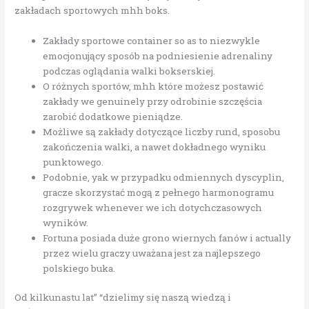
zakładach sportowych mhh boks.
Zakłady sportowe container so as to niezwykle
emocjonujący sposób na podniesienie adrenaliny
podczas oglądania walki bokserskiej.
O różnych sportów, mhh które możesz postawić
zakłady we genuinely przy odrobinie szczęścia
zarobić dodatkowe pieniądze.
Możliwe są zakłady dotyczące liczby rund, sposobu
zakończenia walki, a nawet dokładnego wyniku
punktowego.
Podobnie, yak w przypadku odmiennych dyscyplin,
gracze skorzystać mogą z pełnego harmonogramu
rozgrywek whenever we ich dotychczasowych
wyników.
Fortuna posiada duże grono wiernych fanów i actually
przez wielu graczy uważana jest za najlepszego
polskiego buka.
Od kilkunastu lat” “dzielimy się naszą wiedzą i