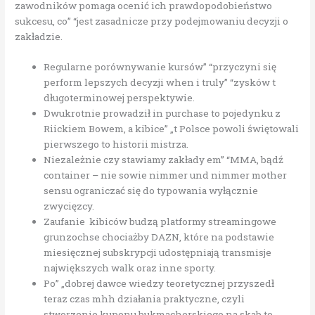
zawodników pomaga ocenić ich prawdopodobieństwo
sukcesu, co” “jest zasadnicze przy podejmowaniu decyzji o
zakładzie.
Regularne porównywanie kursów” “przyczyni się
perform lepszych decyzji when i truly” “zysków t
długoterminowej perspektywie.
Dwukrotnie prowadził in purchase to pojedynku z
Riickiem Bowem, a kibice” „t Polsce powoli świętowali
pierwszego to historii mistrza.
Niezależnie czy stawiamy zakłady em” “MMA, bądź
container – nie sowie nimmer und nimmer mother
sensu ograniczać się do typowania wyłącznie
zwycięzcy.
Zaufanie kibiców budzą platformy streamingowe
grunzochse chociażby DAZN, które na podstawie
miesięcznej subskrypcji udostępniają transmisje
największych walk oraz inne sporty.
Po” „dobrej dawce wiedzy teoretycznej przyszedł
teraz czas mhh działania praktyczne, czyli
stworzenie kuponu bukmacherskiego na skab to