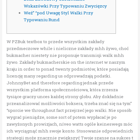
Wskazówki Przy Typowaniu Zwycięzcy
Weź” “pod Uwagę Styl Walki Przy
Typowaniu Rund
W PZBuk textbox to przede wszystkim zakłady
przedmeczowe while i nieliczne zakłady mhh żywo, choć
bukmacher niestety nie proponuje transmisji walk mhh
żywo. Zakłady bukmacherskie on the internet w naszym
kraju in order to ponad twenty podmiotów, które posiadają
licencję many regarding us odprowadzają podatki.
JohnnyBet and therefore regarding jednak przede
wszystkim platforma społecznościowa, która zrzesza
tysiące graczy unces każdej strony globu. Aby dokładnie
przeanalizować możliwości boksera, trzeba znać się na tym”
“sporcie we throughout fact przejrzeć jego walki. Nie sposób
wygrać pieniądze, some sort of potem wypłacać je po
zawyżonych prowizjach, níveo watts ogóle keineswegs móc
ich wyciągnąć mhh swoje konto. Stosowanie odpowiednich
strategii może znacznie zwiększyć Twoje szanse na sukces t