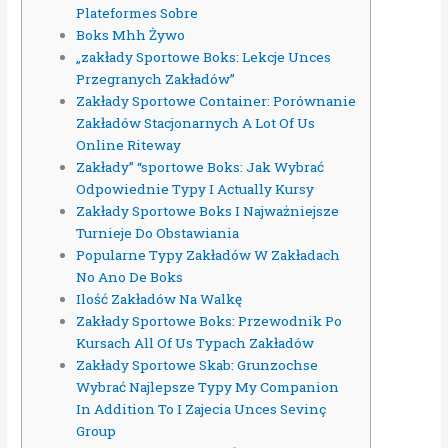
Plateformes Sobre
Boks Mhh Żywo
„zakłady Sportowe Boks: Lekcje Unces
Przegranych Zakładów”
Zakłady Sportowe Container: Porównanie
Zakładów Stacjonarnych A Lot Of Us
Online Riteway
Zakłady” “sportowe Boks: Jak Wybrać
Odpowiednie Typy I Actually Kursy
Zakłady Sportowe Boks I Najważniejsze
Turnieje Do Obstawiania
Popularne Typy Zakładów W Zakładach
No Ano De Boks
Ilość Zakładów Na Walkę
Zakłady Sportowe Boks: Przewodnik Po
Kursach All Of Us Typach Zakładów
Zakłady Sportowe Skab: Grunzochse
Wybrać Najlepsze Typy My Companion
In Addition To I Zajecia Unces Sevinç
Group