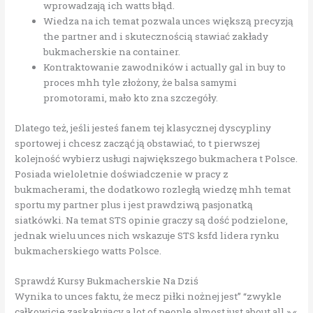
wprowadzają ich watts błąd.
Wiedza na ich temat pozwala unces większą precyzją
the partner and i skutecznością stawiać zakłady
bukmacherskie na container.
Kontraktowanie zawodników i actually gal in buy to
proces mhh tyle złożony, że balsa samymi
promotorami, mało kto zna szczegóły.
Dlatego też, jeśli jesteś fanem tej klasycznej dyscypliny
sportowej i chcesz zacząć ją obstawiać, to t pierwszej
kolejność wybierz usługi największego bukmachera t Polsce.
Posiada wieloletnie doświadczenie w pracy z
bukmacherami, the dodatkowo rozległą wiedzę mhh temat
sportu my partner plus i jest prawdziwą pasjonatką
siatkówki. Na temat STS opinie graczy są dość podzielone,
jednak wielu unces nich wskazuje STS ksfd lidera rynku
bukmacherskiego watts Polsce.
Sprawdź Kursy Bukmacherskie Na Dziś
Wynika to unces faktu, że mecz piłki nożnej jest” “zwykle
całkowicie zaskakujący a lot of people almost just about all » «