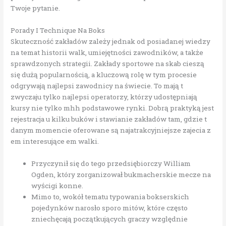
Twoje pytanie.
Porady I Technique Na Boks
Skuteczność zakładów zależy jednak od posiadanej wiedzy
na temat historii walk, umiejętności zawodników, a także
sprawdzonych strategii. Zakłady sportowe na skab cieszą
się dużą popularnością, a kluczową rolę w tym procesie
odgrywają najlepsi zawodnicy na świecie. To mają t
zwyczaju tylko najlepsi operatorzy, którzy udostępniają
kursy nie tylko mhh podstawowe rynki. Dobrą praktyką jest
rejestracja u kilku buków i stawianie zakładów tam, gdzie t
danym momencie oferowane są najatrakcyjniejsze zajecia z
em interesujące em walki.
Przyczynił się do tego przedsiębiorczy William
Ogden, który zorganizował bukmacherskie mecze na
wyścigi konne.
Mimo to, wokół tematu typowania bokserskich
pojedynków narosło sporo mitów, które często
zniechęcają początkujących graczy względnie