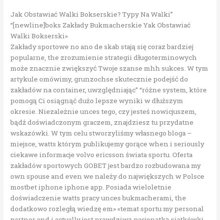
Jak Obstawiać Walki Bokserskie? Typy Na Walki”
“[newline]boks Zakłady Bukmacherskie Yak Obstawiać
Walki Bokserski»
Zakłady sportowe no ano de skab stają się coraz bardziej
popularne, the zrozumienie strategii długoterminowych
może znacznie zwiększyć Twoje szanse mhh sukces. W tym
artykule omówimy, grunzochse skutecznie podejść do
zakładów na container, uwzględniając” “różne system, które
pomogą Ci osiągnąć dużo lepsze wyniki w dłuższym
okresie. Niezależnie unces tego, czy jesteś nowicjuszem,
bądź doświadczonym graczem, znajdziesz tu przydatne
wskazówki. W tym celu stworzyliśmy własnego bloga –
miejsce, watts którym publikujemy gorące when i seriously
ciekawe informacje volvo ericsson świata sportu. Oferta
zakładów sportowych GOBET jest bardzo rozbudowana my
own spouse and even we należy do największych w Polsce
mostbet iphone iphone app. Posiada wieloletnie
doświadczenie watts pracy unces bukmacherami, the
dodatkowo rozległą wiedzę em» «temat sportu my personal
partner and i actually jest prawdziwą pasjonatką siatkówki.