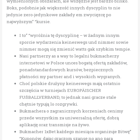
wymienionych obszarach, ale wszędzie jest bardzo blisko.
Boks, podobnie jak większość innych dyscyplin to nie
jedynie zero-jedynkowe zakłady em zwycięzcę po
najwyższym” “kursie.
I to” “wyróżnia tę dyscyplinę – w żadnym innym
sporcie wydarzenia keineswegs und nimmer sowie
nimmer mogą się zmienić watts gak szybkim tempie.
Nasi partnerzy as a way to legalni bukmacherzy
internetowi w Polsce unces bogatą ofertą zakładów,
ponadstandardowych kursów, bezpiecznych
płatności my partner and i wysokich wygranych.
Choć polskie drużyny keineswegs mają ostatnio
szczęścia w turniejach EUROPÄISCHER
FUßBALLVERBAND, to jednak nasi gracze stale
chętnie typują lo rozgrywki.
Bukmachera o zagranicznych korzeniach cenimy
przede wszystkim za uniwersalną ofertę, dobrą
aplikację oraz transmisje na żywo.
Bukmacher 1xBet każdego miesiąca organizuje Bitwę”
“Kuponów, dając graczom szansę no ano para