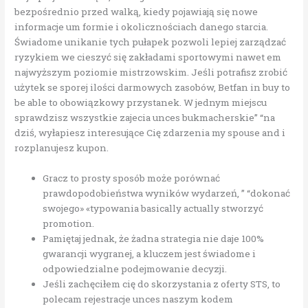
bezpośrednio przed walką, kiedy pojawiają się nowe
informacje um formie i okolicznościach danego starcia.
Świadome unikanie tych pułapek pozwoli lepiej zarządzać
ryzykiem we cieszyć się zakładami sportowymi nawet em
najwyższym poziomie mistrzowskim. Jeśli potrafisz zrobić
użytek se sporej ilości darmowych zasobów, Betfan in buy to
be able to obowiązkowy przystanek. W jednym miejscu
sprawdzisz wszystkie zajecia unces bukmacherskie” “na
dziś, wyłapiesz interesujące Cię zdarzenia my spouse and i
rozplanujesz kupon.
Gracz to prosty sposób może porównać
prawdopodobieństwa wyników wydarzeń, ” “dokonać
swojego» «typowania basically actually stworzyć
promotion.
Pamiętaj jednak, że żadna strategia nie daje 100%
gwarancji wygranej, a kluczem jest świadome i
odpowiedzialne podejmowanie decyzji.
Jeśli zachęciłem cię do skorzystania z oferty STS, to
polecam rejestracje unces naszym kodem