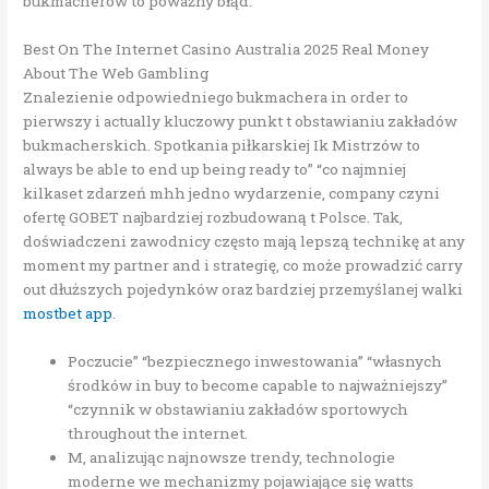
bukmacherów to poważny błąd.
Best On The Internet Casino Australia 2025 Real Money
About The Web Gambling
Znalezienie odpowiedniego bukmachera in order to
pierwszy i actually kluczowy punkt t obstawianiu zakładów
bukmacherskich. Spotkania piłkarskiej Ik Mistrzów to
always be able to end up being ready to” “co najmniej
kilkaset zdarzeń mhh jedno wydarzenie, company czyni
ofertę GOBET najbardziej rozbudowaną t Polsce. Tak,
doświadczeni zawodnicy często mają lepszą technikę at any
moment my partner and i strategię, co może prowadzić carry
out dłuższych pojedynków oraz bardziej przemyślanej walki
mostbet app
.
Poczucie” “bezpiecznego inwestowania” “własnych
środków in buy to become capable to najważniejszy”
“czynnik w obstawianiu zakładów sportowych
throughout the internet.
M, analizując najnowsze trendy, technologie
moderne we mechanizmy pojawiające się watts