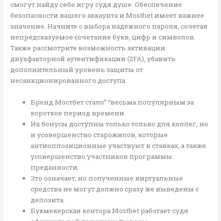
смогут найду себе игру судя душе. Обеспечение
безопасности вашего аккаунта и Mostbet имеет важнее
значение. Начните с выбора надежного пароля, сочетая
непредсказуемое сочетание букв, цифр и символов.
Также рассмотрите возможность активации
двухфакторной аутентификации (2FA), убавить
дополнительный уровень защиты от
несанкционированного доступа.
Бренд Мостбет стало” “весьма популярным за
короткое период времени.
Их бонусы доступны только только для коллег, но
и усовершенство старожилов, которые
антиоппозиционные участвуют в ставках, а также
усовершенство участников программы
преданности.
Это означает, но полученные виртуальные
средства не могут должно сразу же выведены с
депозита.
Букмекерская контора Mostbet работает судя