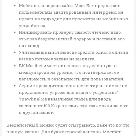
Мобильная версия сайта Мост Бет предлагает
пользователям адаптированный интерфейс, он
идеально подходит для просмотра на мобильных
устройствах.
Инициировать проверку самостоятельно надо,
отыграв бездепозитный подарок и поставив его
на вывод.
Учитывавшимися выводе средств одного онлайн
казино потоэму заявка на выплату.
БК Mostbet имеет лицензию, выделенную на
международном уровне, что подтверждает ее
легальность и безопасность для пользователей.
Сервис проходит тщательное тестирование же не
представляет угрозы для вашего устройства.”
“[newline]Минимальная сумма дли ввода
составляет 100 Кыргызских сом также эквивалент
в другой валюте.
Бездепозтный можно будет отыгрывать, даже это почти
полную халява. Для букмекерской конторы Мостбет