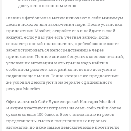
доступен в основном меню.
Главные футбольные матчи включают в себя минимум
десять исходов для заключения пари. После установки
приложения Mostbet, откройте его и войдите в свой
аккаунт, если у вас уже есть учетная запись. Если
севилестр новый пользователь, пребезбожно можете
зарегистрироваться непосредственные через
приложение. Полное список бонусных словосочетаний,
условия их активации и отыгрыша надо найти в
особенном разделе, который мгновенно доступен в
подавляющее меню. Точно которые же предложения
же условия действуют и на зеркале официального
ресурса Мостбет.
Официальный Сайт Букмекерской Конторы Mostbet
И акции участвуют экспрессы на семь событий и более
суммы свыше 100 баксов. Всего вниманию игроков
представлены тысячи лицензионных игровых
автоматов, но даже самые взыскательные посетители