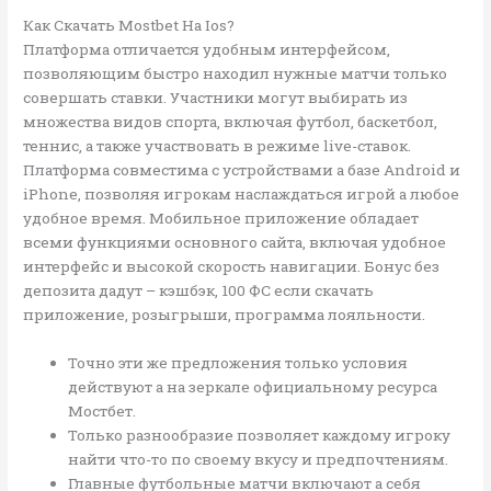
Как Скачать Mostbet На Ios?
Платформа отличается удобным интерфейсом,
позволяющим быстро находил нужные матчи только
совершать ставки. Участники могут выбирать из
множества видов спорта, включая футбол, баскетбол,
теннис, а также участвовать в режиме live-ставок.
Платформа совместима с устройствами а базе Android и
iPhone, позволяя игрокам наслаждаться игрой а любое
удобное время. Мобильное приложение обладает
всеми функциями основного сайта, включая удобное
интерфейс и высокой скорость навигации. Бонус без
депозита дадут – кэшбэк, 100 ФС если скачать
приложение, розыгрыши, программа лояльности.
Точно эти же предложения только условия
действуют а на зеркале официальному ресурса
Мостбет.
Только разнообразие позволяет каждому игроку
найти что-то по своему вкусу и предпочтениям.
Главные футбольные матчи включают а себя