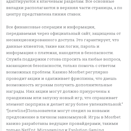
адаптируются к ключевым разделам. Все основные
вкладки располагаются в верхняя части страницы, а по
центру представлена линия ставок.
Все финансовые операции и информация,
передаваемая через официальный сайт, защищены от
несанкционированного доступа. Это гарантирует, что
данные клиентов, такие как логин, пароль и
информация о платежах, находятся в безопасности.
Служба поддержки готова спросить на любые вопроса,
касающиеся безопасности, только помочь с ответом
возможных проблем. Казино Mostbet регулярно
проводит акции и одалживает фриспины, что даешь
возможность игрокам получить дополнительные
награды. Них акции могут должно приурочены к
праздникам или запуску новый игр, что спрашивает
элемент сюрприза и делает игру более увлекательной.”
“[newline]Пользователи могут следил за новыми
предложение в личном завкоммуной. Игры в Mostbet
казино разработаны ведущие провайдерами, такими
только NetEnt, Microgaming и Evolution Gaming.