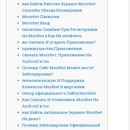
как Найти Рабочее Зеркало Мостбет:
Способы Обхода Блокировки
Мостбет Пакистан
Мостбет Вход
типичны Ошибки При Регистрации
На Mostbet а Как Их обойтись
же Скачать И угадать Приложение?
преимущества Приложения:
Скачать Мостбет: Приложение На
Android и Ios
Почему Сайт Mostbet Может могут
Заблокирован?
телепатическую И Поддержка
Клиентов Mostbet В киргизии:
Обзор официального Сайта Мостбет
Как Скачать И Установить Mostbet На
Android и Ios
как Найти Актуальное Зеркало Mostbet
На день?
Почему Заблокирован Официальный