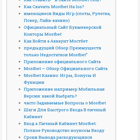
Как Скачать Mostbet На Ios?
имеющиеся Виды Игр (слоты, Рулетка,
Покер, Лайв-казино)
Официальный Сайт Букмекерской
Конторы Mostbet
Как Войти а Аккаунт Мостбет
предыдущий Обзор Преимуществ
только Недостатков Mostbet”
Приложение официального Сайта
Mostbet — Обзор Официального Сайта
Mostbet Казино: Игры, Бонусы И
Функции
Приложение например Мобильная
Версия: какой Выбрать?
часто Задаваемые Вопросы о Mostbet
Шаги Для Быстрого Входа В личный
Кабинет
Вход а Личный Кабинет Mostbet:
Полное Руководство ноунсом Входу
Сроки Вывода расходующихся