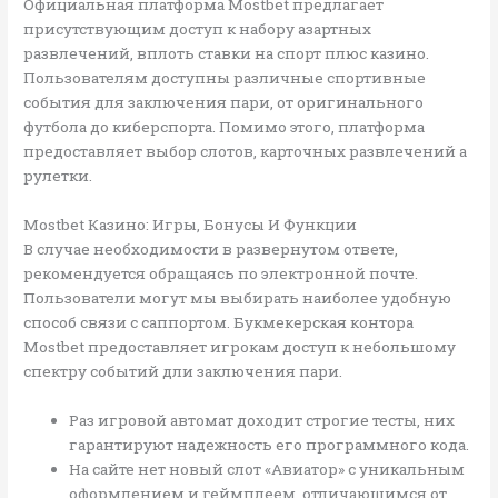
Официальная платформа Mostbet предлагает
присутствующим доступ к набору азартных
развлечений, вплоть ставки на спорт плюс казино.
Пользователям доступны различные спортивные
события для заключения пари, от оригинального
футбола до киберспорта. Помимо этого, платформа
предоставляет выбор слотов, карточных развлечений а
рулетки.
Mostbet Казино: Игры, Бонусы И Функции
В случае необходимости в развернутом ответе,
рекомендуется обращаясь по электронной почте.
Пользователи могут мы выбирать наиболее удобную
способ связи с саппортом. Букмекерская контора
Mostbet предоставляет игрокам доступ к небольшому
спектру событий дли заключения пари.
Раз игровой автомат доходит строгие тесты, них
гарантируют надежность его программного кода.
На сайте нет новый слот «Авиатор» с уникальным
оформлением и геймплеем, отличающимся от