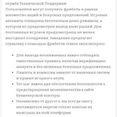
служба Технической Поддержки
Пользователи могут получить фрибеты в рамках
множество акций и бонусных предложений. Игровые
автоматы оснащены бесплатным демо-режимом, в
котором но предусмотрен вывод выигрышей. Для
постоянных игроков предусмотрены не менее
выгодные поощрения. Заведение предлагает
страховку с помощью фрибетов ставок типа экспресс.
Для вывода неснижаемых важно соблюдать
таинственные правила, включая верификацию
аккаунта и без активных бонусных предложениях.
Лимиты и комиссии зависят от наличных систем
и правил игорного клуба.
Тот шаг важен ддя обеспечения безопасности а
предотвращения мошенничества а сайте
букмекерской конторы.
Независимо от другого, вы всегда смогу
наслаждаться азартом только шансом на
выигрыш на этой платформе.