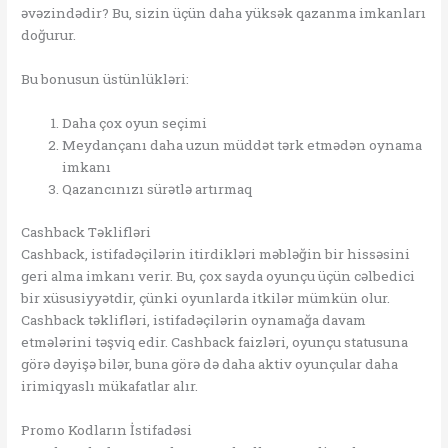
əvəzindədir? Bu, sizin üçün daha yüksək qazanma imkanları
doğurur.
Bu bonusun üstünlükləri:
Daha çox oyun seçimi
Meydançanı daha uzun müddət tərk etmədən oynama
imkanı
Qazancınızı sürətlə artırmaq
Cashback Təklifləri
Cashback, istifadəçilərin itirdikləri məbləğin bir hissəsini
geri alma imkanı verir. Bu, çox sayda oyunçu üçün cəlbedici
bir xüsusiyyətdir, çünki oyunlarda itkilər mümkün olur.
Cashback təklifləri, istifadəçilərin oynamağa davam
etmələrini təşviq edir. Cashback faizləri, oyunçu statusuna
görə dəyişə bilər, buna görə də daha aktiv oyunçular daha
irimiqyaslı mükafatlar alır.
Promo Kodların İstifadəsi