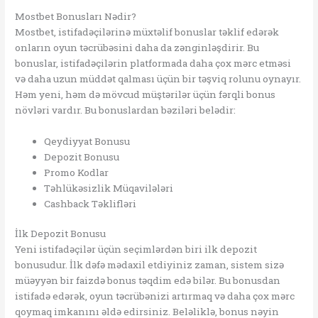
Mostbet Bonusları Nədir?
Mostbet, istifadəçilərinə müxtəlif bonuslar təklif edərək
onların oyun təcrübəsini daha da zənginləşdirir. Bu
bonuslar, istifadəçilərin platformada daha çox mərc etməsi
və daha uzun müddət qalması üçün bir təşviq rolunu oynayır.
Həm yeni, həm də mövcud müştərilər üçün fərqli bonus
növləri vardır. Bu bonuslardan bəziləri belədir:
Qeydiyyat Bonusu
Depozit Bonusu
Promo Kodlar
Təhlükəsizlik Müqavilələri
Cashback Təklifləri
İlk Depozit Bonusu
Yeni istifadəçilər üçün seçimlərdən biri ilk depozit
bonusudur. İlk dəfə mədaxil etdiyiniz zaman, sistem sizə
müəyyən bir faizdə bonus təqdim edə bilər. Bu bonusdan
istifadə edərək, oyun təcrübənizi artırmaq və daha çox mərc
qoymaq imkanını əldə edirsiniz. Beləliklə, bonus nəyin