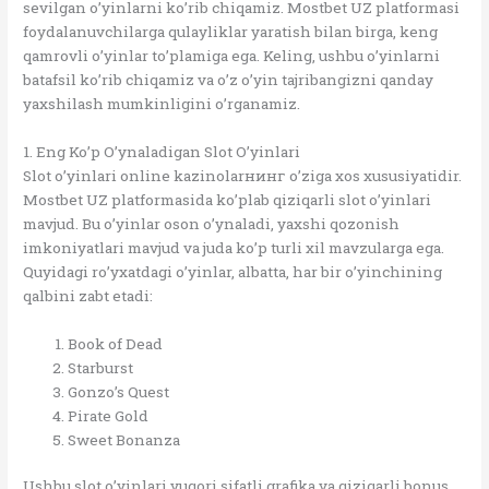
sevilgan o’yinlarni ko’rib chiqamiz. Mostbet UZ platformasi
foydalanuvchilarga qulayliklar yaratish bilan birga, keng
qamrovli o’yinlar to’plamiga ega. Keling, ushbu o’yinlarni
batafsil ko’rib chiqamiz va o’z o’yin tajribangizni qanday
yaxshilash mumkinligini o’rganamiz.
1. Eng Ko’p O’ynaladigan Slot O’yinlari
Slot o’yinlari online kazinolarнинг o’ziga xos xususiyatidir.
Mostbet UZ platformasida ko’plab qiziqarli slot o’yinlari
mavjud. Bu o’yinlar oson o’ynaladi, yaxshi qozonish
imkoniyatlari mavjud va juda ko’p turli xil mavzularga ega.
Quyidagi ro’yxatdagi o’yinlar, albatta, har bir o’yinchining
qalbini zabt etadi:
Book of Dead
Starburst
Gonzo’s Quest
Pirate Gold
Sweet Bonanza
Ushbu slot o’yinlari yuqori sifatli grafika va qiziqarli bonus