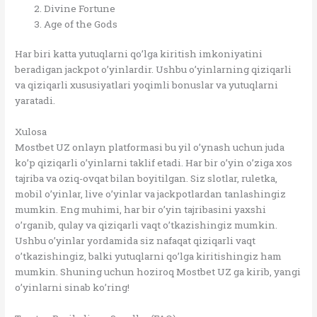
Divine Fortune
Age of the Gods
Har biri katta yutuqlarni qo’lga kiritish imkoniyatini
beradigan jackpot o’yinlardir. Ushbu o’yinlarning qiziqarli
va qiziqarli xususiyatlari yoqimli bonuslar va yutuqlarni
yaratadi.
Xulosa
Mostbet UZ onlayn platformasi bu yil o’ynash uchun juda
ko’p qiziqarli o’yinlarni taklif etadi. Har bir o’yin o’ziga xos
tajriba va oziq-ovqat bilan boyitilgan. Siz slotlar, ruletka,
mobil o’yinlar, live o’yinlar va jackpotlardan tanlashingiz
mumkin. Eng muhimi, har bir o’yin tajribasini yaxshi
o’rganib, qulay va qiziqarli vaqt o’tkazishingiz mumkin.
Ushbu o’yinlar yordamida siz nafaqat qiziqarli vaqt
o’tkazishingiz, balki yutuqlarni qo’lga kiritishingiz ham
mumkin. Shuning uchun hoziroq Mostbet UZ ga kirib, yangi
o’yinlarni sinab ko’ring!