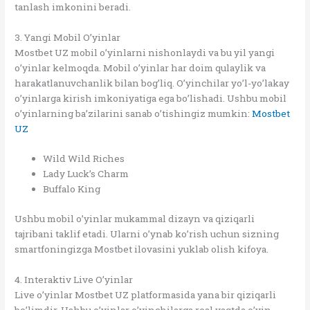
tanlash imkonini beradi.
3. Yangi Mobil O’yinlar
Mostbet UZ mobil o’yinlarni nishonlaydi va bu yil yangi
o’yinlar kelmoqda. Mobil o’yinlar har doim qulaylik va
harakatlanuvchanlik bilan bog’liq. O’yinchilar yo’l-yo’lakay
o’yinlarga kirish imkoniyatiga ega bo’lishadi. Ushbu mobil
o’yinlarning ba’zilarini sanab o’tishingiz mumkin:
Mostbet
UZ
Wild Wild Riches
Lady Luck’s Charm
Buffalo King
Ushbu mobil o’yinlar mukammal dizayn va qiziqarli
tajribani taklif etadi. Ularni o’ynab ko’rish uchun sizning
smartfoningizga Mostbet ilovasini yuklab olish kifoya.
4. Interaktiv Live O’yinlar
Live o’yinlar Mostbet UZ platformasida yana bir qiziqarli
bo’limdir. Ushbu o’yinlar o’yinchilarga real vaqtda o’yin