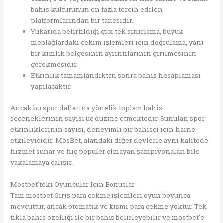
bahis kültürünün en fazla tercih edilen
platformlarından bir tanesidir.
Yukarıda belirtildiği gibi tek sınırlama, büyük
meblağlardaki çekim işlemleri için doğrulama, yani
bir kimlik belgesinin ayrıntılarının girilmesinin
gerekmesidir.
Etkinlik tamamlandıktan sonra bahis hesaplaması
yapılacaktır.
Ancak bu spor dallarına yönelik toplam bahis
seçeneklerinin sayısı üç düzine etmektedir. Sunulan spor
etkinliklerinin sayısı, deneyimli bir bahisçi için haine
etkileyicidir. MosBet, alandaki diğer devlerle aynı kalitede
hizmet sunar ve hiç popüler olmayan şampiyonaları bile
yakalamaya çalışır.
Mostbet’teki Oyuncular Için Bonuslar
Tam mostbet Giriş para çekme işlemleri oyun boyunca
mevcuttur, ancak otomatik ve kısmi para çekme yoktur. Tek
tıkla bahis özelliği ile bir bahis belirleyebilir ve mostbet’e