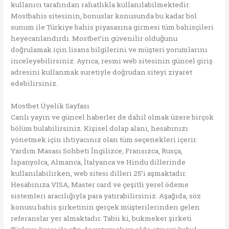
kullanıcı tarafından rahatlıkla kullanılabilmektedir.
Mostbahis sitesinin, bonuslar konusunda bu kadar bol
sunum ile Türkiye bahis piyasasına girmesi tüm bahisçileri
heyecanlandırdı. Mostbet’in güvenilir olduğunu
doğrulamak için lisans bilgilerini ve müşteri yorumlarını
inceleyebilirsiniz. Ayrıca, resmi web sitesinin güncel giriş
adresini kullanmak suretiyle doğrudan siteyi ziyaret
edebilirsiniz.
Mostbet Üyelik Sayfası
Canlı yayın ve güncel haberler de dahil olmak üzere birçok
bölüm bulabilirsiniz. Kişisel dolap alanı, hesabınızı
yönetmek için ihtiyacınız olan tüm seçenekleri içerir.
Yardım Masası Sohbeti İngilizce, Fransızca, Rusça,
İspanyolca, Almanca, İtalyanca ve Hindu dillerinde
kullanılabilirken, web sitesi dilleri 25’i aşmaktadır.
Hesabınıza VISA, Master card ve çeşitli yerel ödeme
sistemleri aracılığıyla para yatırabilirsiniz. Aşağıda, söz
konusu bahis şirketinin gerçek müşterilerinden gelen
referanslar yer almaktadır. Tabii ki, bukmeker şirketi