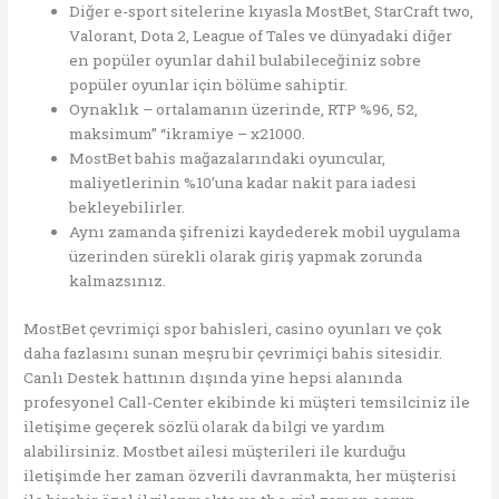
Diğer e-sport sitelerine kıyasla MostBet, StarCraft two,
Valorant, Dota 2, League of Tales ve dünyadaki diğer
en popüler oyunlar dahil bulabileceğiniz sobre
popüler oyunlar için bölüme sahiptir.
Oynaklık – ortalamanın üzerinde, RTP %96, 52,
maksimum” “ikramiye – x21000.
MostBet bahis mağazalarındaki oyuncular,
maliyetlerinin %10’una kadar nakit para iadesi
bekleyebilirler.
Aynı zamanda şifrenizi kaydederek mobil uygulama
üzerinden sürekli olarak giriş yapmak zorunda
kalmazsınız.
MostBet çevrimiçi spor bahisleri, casino oyunları ve çok
daha fazlasını sunan meşru bir çevrimiçi bahis sitesidir.
Canlı Destek hattının dışında yine hepsi alanında
profesyonel Call-Center ekibinde ki müşteri temsilciniz ile
iletişime geçerek sözlü olarak da bilgi ve yardım
alabilirsiniz. Mostbet ailesi müşterileri ile kurduğu
iletişimde her zaman özverili davranmakta, her müşterisi