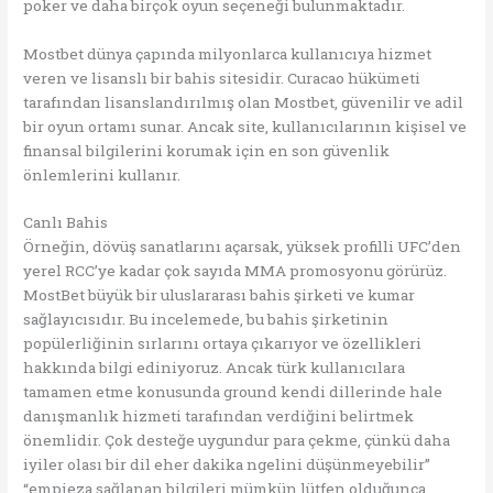
poker ve daha birçok oyun seçeneği bulunmaktadır.
Mostbet dünya çapında milyonlarca kullanıcıya hizmet
veren ve lisanslı bir bahis sitesidir. Curacao hükümeti
tarafından lisanslandırılmış olan Mostbet, güvenilir ve adil
bir oyun ortamı sunar. Ancak site, kullanıcılarının kişisel ve
finansal bilgilerini korumak için en son güvenlik
önlemlerini kullanır.
Canlı Bahis
Örneğin, dövüş sanatlarını açarsak, yüksek profilli UFC’den
yerel RCC’ye kadar çok sayıda MMA promosyonu görürüz.
MostBet büyük bir uluslararası bahis şirketi ve kumar
sağlayıcısıdır. Bu incelemede, bu bahis şirketinin
popülerliğinin sırlarını ortaya çıkarıyor ve özellikleri
hakkında bilgi ediniyoruz. Ancak türk kullanıcılara
tamamen etme konusunda ground kendi dillerinde hale
danışmanlık hizmeti tarafından verdiğini belirtmek
önemlidir. Çok desteğe uygundur para çekme, çünkü daha
iyiler olası bir dil eher dakika ngelini düşünmeyebilir”
“empieza sağlanan bilgileri mümkün lütfen olduğunca