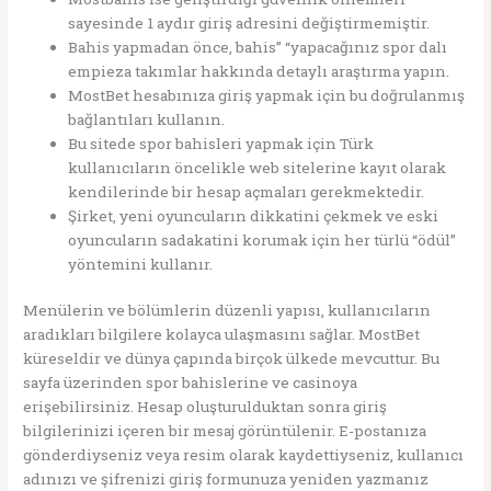
sayesinde 1 aydır giriş adresini değiştirmemiştir.
Bahis yapmadan önce, bahis” “yapacağınız spor dalı
empieza takımlar hakkında detaylı araştırma yapın.
MostBet hesabınıza giriş yapmak için bu doğrulanmış
bağlantıları kullanın.
Bu sitede spor bahisleri yapmak için Türk
kullanıcıların öncelikle web sitelerine kayıt olarak
kendilerinde bir hesap açmaları gerekmektedir.
Şirket, yeni oyuncuların dikkatini çekmek ve eski
oyuncuların sadakatini korumak için her türlü “ödül”
yöntemini kullanır.
Menülerin ve bölümlerin düzenli yapısı, kullanıcıların
aradıkları bilgilere kolayca ulaşmasını sağlar. MostBet
küreseldir ve dünya çapında birçok ülkede mevcuttur. Bu
sayfa üzerinden spor bahislerine ve casinoya
erişebilirsiniz. Hesap oluşturulduktan sonra giriş
bilgilerinizi içeren bir mesaj görüntülenir. E-postanıza
gönderdiyseniz veya resim olarak kaydettiyseniz, kullanıcı
adınızı ve şifrenizi giriş formunuza yeniden yazmanız