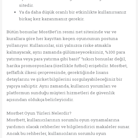
sitedir.
Ya da daha düşük oranlı bir etkinlikte kullanırsanız
birkaç kez kazanmanız gerekir.
Bütün bonuslar MostBet’in resmi net sitesinde var ve
kurallara göre her kayıttan keçen oyuncunun postuna
yollanıyor. Kullanıcılar, sizi yalnızca riske atmakla
kalmayacak, aynı zamanda gülümseyeceksiniz, %100 para
yatırma veya para yatırma gibi basit” “sıkıcı bonuslar değil,
harika promosyonlara (özellikle futbol) erişebilir. Mostbet,
şeffaflık ilkesi çerçevesinde, gerektiğinde lisans
detaylarını ve şirket bilgilerini sorgulayabileceğiniz bir
yapıya sahiptir. Aynı zamanda, kullanıcı yorumları ve
platformun sunduğu müşteri hizmetleri de güvenlik
açısından oldukça belirleyicidir.
Mostbet Oyun Türleri Nelerdir?
Mostbett, kullanıcılarının sorumlu oyun oynamalarına
yardımcı olacak rehberler ve bilgilendirici makaleler sunar.
Ancak bu rehberler, kullanıcıların sorumlu oyun