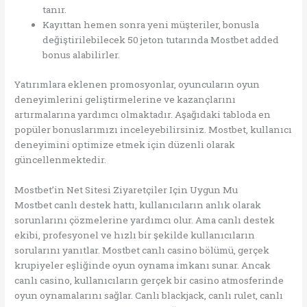
tanır.
Kayıttan hemen sonra yeni müşteriler, bonusla
değiştirilebilecek 50 jeton tutarında Mostbet added
bonus alabilirler.
Yatırımlara eklenen promosyonlar, oyuncuların oyun
deneyimlerini geliştirmelerine ve kazançlarını
artırmalarına yardımcı olmaktadır. Aşağıdaki tabloda en
popüler bonuslarımızı inceleyebilirsiniz. Mostbet, kullanıcı
deneyimini optimize etmek için düzenli olarak
güncellenmektedir.
Mostbet’in Net Sitesi Ziyaretçiler Için Uygun Mu
Mostbet canlı destek hattı, kullanıcıların anlık olarak
sorunlarını çözmelerine yardımcı olur. Ama canlı destek
ekibi, profesyonel ve hızlı bir şekilde kullanıcıların
sorularını yanıtlar. Mostbet canlı casino bölümü, gerçek
krupiyeler eşliğinde oyun oynama imkanı sunar. Ancak
canlı casino, kullanıcıların gerçek bir casino atmosferinde
oyun oynamalarını sağlar. Canlı blackjack, canlı rulet, canlı