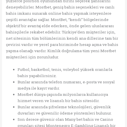
yüzlerce position oyunundan birini seçerek şanslarını
deneyebilirler. Mostbet, geniş bahis seçenekleri ve canlı
bahis imkanı sunarak online bahis yapmak isteyenlere
çeşitli avantajlar sağlar. MostBet, “kendi” bölgelerinde
objektif bir avantaj elde ederken, önde gelen uluslararası
bahisçilerle rekabet edebilir. Türkiye’den müşteriler için,
net sitesinin tüm bölümlerinin kendi ana dillerine tam bir
çevirisi vardır ve yerel para biriminde hesap açma ve bahis
yapma olanağı vardır. Kimlik doğrulama tüm yeni Mostbet
müşterileri için zorunludur.
Futbol, basketbol, tenis, voleybol yüksek oranlarla
bahis yapabilirsiniz.
Bunlar arasında telefon numarası, e-posta ve sosyal
medya ile kayıt vardır.
Mostbet dünya çapında milyonlarca kullanıcıya
hizmet veren ve lisanslı bir bahis sitesidir.
Bunlar arasında şifreleme teknolojileri, güvenlik
duvarları ve güvenilir ödeme yöntemleri bulunur.
Son derece güvenir olan Many bet bahis ve Casino
oyunları sitesi Montenegro E-Gambling Lisanslı bir