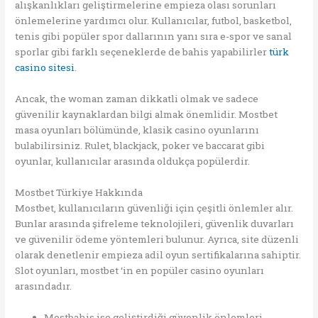
alışkanlıkları geliştirmelerine empieza olası sorunları
önlemelerine yardımcı olur. Kullanıcılar, futbol, basketbol,
tenis gibi popüler spor dallarının yanı sıra e-spor ve sanal
sporlar gibi farklı seçeneklerde de bahis yapabilirler
türk
casino sitesi
.
Ancak, the woman zaman dikkatli olmak ve sadece
güvenilir kaynaklardan bilgi almak önemlidir. Mostbet
masa oyunları bölümünde, klasik casino oyunlarını
bulabilirsiniz. Rulet, blackjack, poker ve baccarat gibi
oyunlar, kullanıcılar arasında oldukça popülerdir.
Mostbet Türkiye Hakkında
Mostbet, kullanıcıların güvenliği için çeşitli önlemler alır.
Bunlar arasında şifreleme teknolojileri, güvenlik duvarları
ve güvenilir ödeme yöntemleri bulunur. Ayrıca, site düzenli
olarak denetlenir empieza adil oyun sertifikalarına sahiptir.
Slot oyunları, mostbet ‘in en popüler casino oyunları
arasındadır.
Mostbahis ise geliştirdiği güvenlik önlemleri