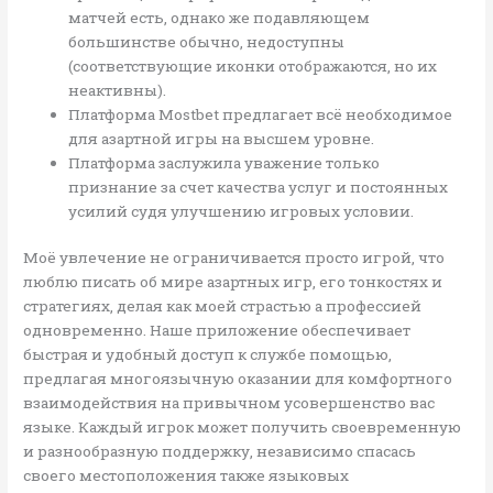
матчей есть, однако же подавляющем
большинстве обычно, недоступны
(соответствующие иконки отображаются, но их
неактивны).
Платформа Mostbet предлагает всё необходимое
для азартной игры на высшем уровне.
Платформа заслужила уважение только
признание за счет качества услуг и постоянных
усилий судя улучшению игровых условии.
Моё увлечение не ограничивается просто игрой, что
люблю писать об мире азартных игр, его тонкостях и
стратегиях, делая как моей страстью а профессией
одновременно. Наше приложение обеспечивает
быстрая и удобный доступ к службе помощью,
предлагая многоязычную оказании для комфортного
взаимодействия на привычном усовершенство вас
языке. Каждый игрок может получить своевременную
и разнообразную поддержку, независимо спасась
своего местоположения также языковых