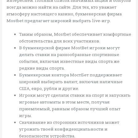
интересней. Полный список значимых акций и бонусов
всегда можно найти на сайте. Для тех, кто уважает
атмосферу настоящего казино, букмекерская фирма
Mostbet предлагает широкий выбрать live-игр.
Таким образом, Mostbet обеспечивает комфортные
обстоятельства для всех участников.
В букмекерской фирме MostBet игроки могут
делать ставки на разнообразные спортивные
события, включая известные виды спорта же
редкие виды спорта.
Букмекерская контора МостБет поддерживает
широкий выбирать валют, включая наличные
США, евро, рубли и другие.
Игроки могут сделали ставки на спорт и запускать
игровые автоматы в этом месте, получая
приемлемый, равным образом лучший опыт
игры.
Скачивание из сторонних источников может
угрожать твоей конфиденциальности и
безопасности устройства.