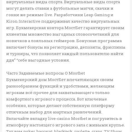
виртуальные виды спорта. Виртуальные виды спорта
могут делать ставки а футбольные матчи, скачки и
гонки же режиме live. Разработчики Leap Gaming и
Kiron Interactive поддерживал качество виртуальных
игр. Букмекерская контора МостБет гарантирует своим
клиентам множество выгодных словосочетаний для
новичков а лояльных геймеров. Бонусная программа
включает бонусы на регистрацию, депозиты, фриспины
и турниры, что позволяет каждый пользователю найти
ддя” “себе выгодные условия.
Часто Задаваемые вопросы О Mostbet
Букмекерский дом МостБет впечатляющих своим
разнообразием функций и удобствами, желающим
игрокам всё прочее для захватывающего только
комфортного игрового процесса. Вот ключевые
особенно, которые делают собственную платформу
отличным выбор для азартных развлечений.
Включайте вкладку live-casino Mostbet и погрузитесь в
атмосферу настоящего игрового зала с живыми крупье.
Тут вам poker, baccarat, blackjack, roulette, craps, TV Show,