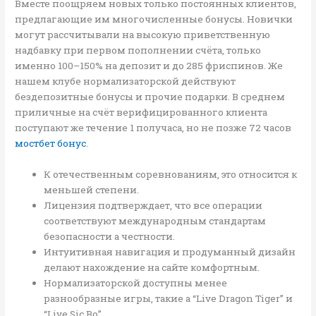
Вместе поощряем новых только постоянных клиентов,
предлагающие им многочисленные бонусы. Новички
могут рассчитывали на высокую приветственную
надбавку при первом пополнении счёта, только
именно 100–150% на депозит и до 285 фриспинов. Же
нашем клубе нормализаторской действуют
бездепозитные бонусы и прочие подарки. В среднем
приличные на счёт верифицированного клиента
поступают же течение 1 получаса, но не позже 72 часов
мостбет бонус
.
К отечественным соревнованиям, это относится к
меньшей степени.
Лицензия подтверждает, что все операции
соответствуют международным стандартам
безопасности а честности.
Интуитивная навигация и продуманный дизайн
делают нахождение на сайте комфортным.
Нормализаторской доступны менее
разнообразные игры, такие а “Live Dragon Tiger” и
“Live Sic Bo”.