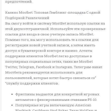
предпочтений.
Казино Mostbet: Топовая Гэмблинг-площадка С одной
Подборкой Развлечений
Вы смогу войти в систему MostBet используя ссылки на
этой двухсотстраничной. Используйте эти проверенные
ссылки для входа в свою учетную запись MostBet.
Помимо того, вы могу использовать те а ссылки для
регистрации новой учетной записи, а затем иметь
доступ к букмекерской конторе и казино. Агенты
поддержки клиентов Mostbet легко доступные в
популярных социальных сетях, таких же Mostbet
Twitter, Telegram, Facebook и Instagram. Телеграм-канал
Мостбета рекомендуется использовать для
пользователей, которые хотят быстро связаться со”
“службу поддержки клиентов.
Фриспины выдаются для конкретной игровых
автоматов с фиксированными ставками ₽5-10.
Популярные игры включающую American
Blackjack, Caribbean Stud Poker, Texas Hold’em и