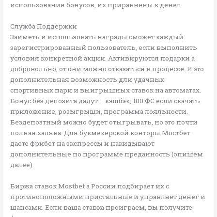
использования бонусов, их приравнены к денег.
Служба Поддержки
Заиметь и использовать награды сможет каждый
зарегистрированный пользователь, если выполнить
условия конкретной акции. Активируются подарки а
добровольно, от они можно отказаться в процессе. И это
дополнительная возможность дли удачных
спортивных пари и выигрышных ставок на автоматах.
Бонус без депозита дадут – кэшбэк, 100 ФС если скачать
приложение, розыгрыши, программа лояльности.
Бездепозтный можно будет отыгрывать, но это почти
полная халява. Для букмекерской конторы Мостбет
даете фрибет на экспрессы и накидывают
дополнительные по программе преданность (опишем
далее).
Биржа ставок Mostbet а России подбирает их с
противоположными пристальные и управляет денег и
шансами. Если ваша ставка проиграем, вы получите