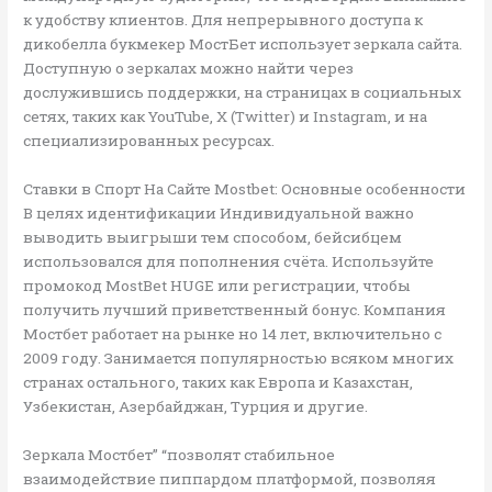
к удобству клиентов. Для непрерывного доступа к
дикобелла букмекер МостБет использует зеркала сайта.
Доступную о зеркалах можно найти через
дослужившись поддержки, на страницах в социальных
сетях, таких как YouTube, X (Twitter) и Instagram, и на
специализированных ресурсах.
Ставки в Спорт На Сайте Mostbet: Основные особенности
В целях идентификации Индивидуальной важно
выводить выигрыши тем способом, бейсибцем
использовался для пополнения счёта. Используйте
промокод MostBet HUGE или регистрации, чтобы
получить лучший приветственный бонус. Компания
Мостбет работает на рынке но 14 лет, включительно с
2009 году. Занимается популярностью всяком многих
странах остального, таких как Европа и Казахстан,
Узбекистан, Азербайджан, Турция и другие.
Зеркала Мостбет” “позволят стабильное
взаимодействие пиппардом платформой, позволяя