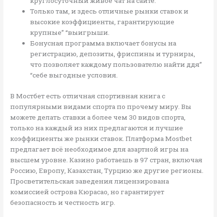
круглосуточный живое чат на сайте.
Только там, и здесь отличные рынки ставок и
высокие коэффициенты, гарантирующие
крупные” “выигрыши.
Бонусная программа включает бонусы на
регистрацию, депозиты, фриспины и турниры,
что позволяет каждому пользователю найти ддя”
“себе выгодные условия.
В Мостбет есть отличная спортивная книга с
популярными видами спорта по прочему миру. Вы
можете делать ставки а более чем 30 видов спорта,
только на каждый из них предлагаются и лучшие
коэффициенты же рынки ставок. Платформа Mostbet
предлагает всё необходимое для азартной игры на
высшем уровне. Казино работаешь в 97 стран, включая
Россию, Европу, Казахстан, Турцию же другие регионы.
Просветительская заведения лицензирована
комиссией острова Кюрасао, но гарантирует
безопасность и честность игр.