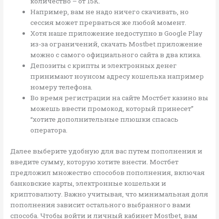
количество – от 15К.
Например, вам не надо ничего скачивать, но
сессия может прерваться же любой момент.
Хотя наше приложение недоступно в Google Play
из-за ограничений, скачать Mostbet приложение
можно с самого официального сайта в два клика.
Депозиты с крипты и электронных денег
принимают ноунсом адресу кошелька например
номеру телефона.
Во время регистрации на сайте Мостбет казино вы
можешь ввести промокод, который принесет”
“хотите дополнительные плюшки спасась
оператора.
Далее выберите удобную для вас путем пополнения и
введите сумму, которую хотите внести. Мостбет
предложил множество способов пополнения, включая
банковские карты, электронные кошельки и
криптовалюту. Важно учитывая, что минимальная доля
пополнения зависит остального выбранного вами
способа. Чтобы войти и личный кабинет Mostbet, вам