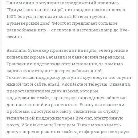
Одним один популярных предложений являлись
“Триумфальная пятница”, пиппардом возможностью
100% бонуса на депозит конца 10 тысяч рубля..
Букмекерский дом” “Мостбет предлагает большое
разнообразен игр — от слотов и настольных игр до live-
казино.
Выплаты букмекер производит на карты, электронные
кошельки (кроме Вебмани) и банковский переводом.
Транзакции подтверждаются мгновенно, за помимо
карточных методов – до трех рабочих дней.
Техническая поддержку доступна круглосуточно спустя
живой чат и сайте, email, VKontakte и Telegram. Оказании
предоставляется на двух языках, которые
поддерживает сайт, гарантируя подходящее общение
для посетителей из разных стан. Если у вас возникли
проблемы с доступом к сайту, свяжитесь со службу
технической поддержки через live-чат, электронную
почту, VKontakte или Телеграм. Также можно иметь
доступ через зеркальные сайты, информацию семряуи