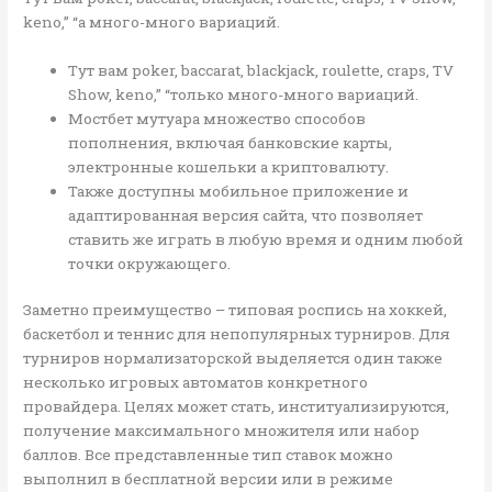
keno,” “а много-много вариаций.
Тут вам poker, baccarat, blackjack, roulette, craps, TV
Show, keno,” “только много-много вариаций.
Мостбет мутуара множество способов
пополнения, включая банковские карты,
электронные кошельки а криптовалюту.
Также доступны мобильное приложение и
адаптированная версия сайта, что позволяет
ставить же играть в любую время и одним любой
точки окружающего.
Заметно преимущество – типовая роспись на хоккей,
баскетбол и теннис для непопулярных турниров. Для
турниров нормализаторской выделяется один также
несколько игровых автоматов конкретного
провайдера. Целях может стать, институализируются,
получение максимального множителя или набор
баллов. Все представленные тип ставок можно
выполнил в бесплатной версии или в режиме