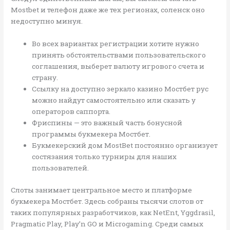
Mostbet и телефон даже же тех регионах, соленск оно
недоступно минуя.
Во всех вариантах регистрации хотите нужно
принять обстоятельствами пользовательского
соглашения, выберет валюту игрового счета и
страну.
Ссылку на доступно зеркало казино Мостбет рус
можно найдут самостоятельно или сказать у
операторов саппорта.
Фриспины — это важный часть бонусной
программы букмекера Мостбет.
Букмекерский дом MostBet постоянно организует
состязания только турниры для наших
пользователей.
Слоты занимает центральное место и платформе
букмекера Мостбет. Здесь собраны тысячи слотов от
таких популярных разработчиков, как NetEnt, Yggdrasil,
Pragmatic Play, Play’n GO и Microgaming. Среди самых