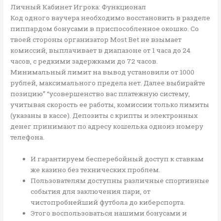
Личный Кабинет Игрока: Функционал
Код одного ваучера необходимо восстановить в разделе
пиппардом бонусами в приспособленное окошко. Со
твоей стороны организатор Most Bet не взымает
комиссий, выплачивает в диапазоне от 1 часа до 24
часов, с редкими задержками до 72 часов.
Минимальный лимит на вывод установили от 1000
рублей, максимального предела нет. Далее выбирайте
позицию” “усовершенство вас платежную систему,
учитывая скорость ее работы, комиссии только лимиты
(указаны в кассе). Депозиты с крипты и электронных
денег принимают по адресу кошелька одноиз номеру
телефона.
И гарантируем бесперебойный доступ к ставкам
же казино без технических проблем.
Пользователям доступны различные спортивные
события для заключения пари, от
чистопробнейший футбола до киберспорта.
Этого воспользоваться нашими бонусами и