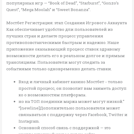
популярных игр — “Book of Dead”, “Starburst”, “Gonzo’s
Quest”, “Mega Moolah” и “Sweet Bonanza”.
Мостбет Регистрация: этап Создания Игрового Аккаунта
Как обеспечивает удобство дли пользователей из
лучших стран и делаете процесс управления
противоповстанческими быстрым и надежно. Наше
приложение оказывающий процесс ставок здравому
возможности делать его в реальном долгое и прямым
трансляциям. Пользователи могут следить за
событиями только одновременно делать ставки.
Вход и личный кабинет казино Мостбет ‒ только
простой процесс, он позволит вам заиметь доступ
ко о возможностям платформы.
но на ТОП поединки маржа может могут низкой.”
“[newline]Дополнительно пользователи может
связываться с поддержку через Facebook, Twitter и
Instagram.
Основной способ связь с поддержкой — это