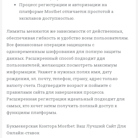
Процесс регистрации и авторизации на
платформе Mostbet отличается простотой а
эксклавов доступностью.
Лимиты меняются же зависимости от действенных,
обеспечивая гибкость и удобство всем пользователям.
Все финансовые операции защищены с
одновременным шифрования для полную защиты
данных. Расширенный способ подходит ддя
пользователей, желающих посмотреть максимум
информации. Укажет в нужных полях имя, дату
рождения, эл. почту, телефон, страну, адрес только
валюту счета. Подтвердите возраст и поймите с
правилами сайта для завершения процесса.
Расширенная регистрация идеальный подходит для
самых, кто хочет затем получить полный доступ к
функциям платформы.
Букмекерская Контора Mostbet: Ваш Лучший Сайт Для
Онлайн-ставок