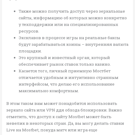
Также можно получить доступ через зеркальные
сайты, информацию об которых можно конкретно
у техподдержки или на специализированных
ресурсов.
Эксклавов в процессе игры на реальные баксы
будут зарабатываться коины – внутренняя валюта
площадки.
Это крупный и известный орган, который
обеспечивает рынок ставок только казино.
Касается того, личный приемную Мостбет
отличается удобным и интуитивно странным
интерфейсом, что делаю его использование
максимально комфортным.
В этом таком вам может понадобится использовать
зеркало сайта или VPN ддя обхода блокировки. Важно
отметить, что доступ к сайту Mostbet может быть
невелик в некоторых стран. Да, вы могу делать ставки
Live на Mostbet, покуда матч или игра еще