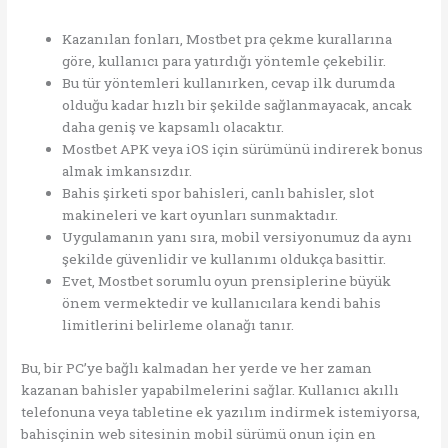
Kazanılan fonları, Mostbet pra çekme kurallarına
göre, kullanıcı para yatırdığı yöntemle çekebilir.
Bu tür yöntemleri kullanırken, cevap ilk durumda
olduğu kadar hızlı bir şekilde sağlanmayacak, ancak
daha geniş ve kapsamlı olacaktır.
Mostbet APK veya iOS için sürümünü indirerek bonus
almak imkansızdır.
Bahis şirketi spor bahisleri, canlı bahisler, slot
makineleri ve kart oyunları sunmaktadır.
Uygulamanın yanı sıra, mobil versiyonumuz da aynı
şekilde güvenlidir ve kullanımı oldukça basittir.
Evet, Mostbet sorumlu oyun prensiplerine büyük
önem vermektedir ve kullanıcılara kendi bahis
limitlerini belirleme olanağı tanır.
Bu, bir PC’ye bağlı kalmadan her yerde ve her zaman
kazanan bahisler yapabilmelerini sağlar. Kullanıcı akıllı
telefonuna veya tabletine ek yazılım indirmek istemiyorsa,
bahisçinin web sitesinin mobil sürümü onun için en