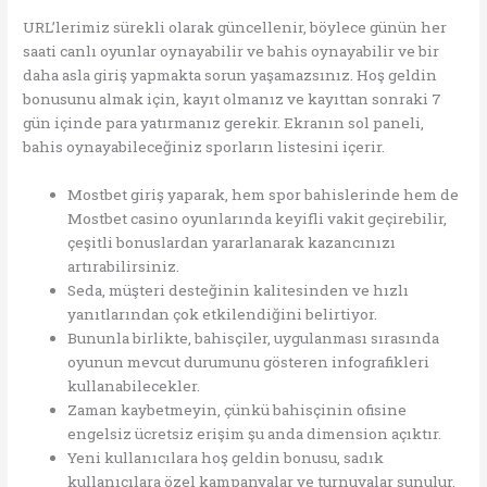
URL’lerimiz sürekli olarak güncellenir, böylece günün her
saati canlı oyunlar oynayabilir ve bahis oynayabilir ve bir
daha asla giriş yapmakta sorun yaşamazsınız. Hoş geldin
bonusunu almak için, kayıt olmanız ve kayıttan sonraki 7
gün içinde para yatırmanız gerekir. Ekranın sol paneli,
bahis oynayabileceğiniz sporların listesini içerir.
Mostbet giriş yaparak, hem spor bahislerinde hem de
Mostbet casino oyunlarında keyifli vakit geçirebilir,
çeşitli bonuslardan yararlanarak kazancınızı
artırabilirsiniz.
Seda, müşteri desteğinin kalitesinden ve hızlı
yanıtlarından çok etkilendiğini belirtiyor.
Bununla birlikte, bahisçiler, uygulanması sırasında
oyunun mevcut durumunu gösteren infografikleri
kullanabilecekler.
Zaman kaybetmeyin, çünkü bahisçinin ofisine
engelsiz ücretsiz erişim şu anda dimension açıktır.
Yeni kullanıcılara hoş geldin bonusu, sadık
kullanıcılara özel kampanyalar ve turnuvalar sunulur.