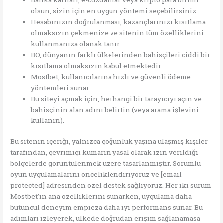
olsun, sizin için en uygun yöntemi seçebilirsiniz.
Hesabınızın doğrulanması, kazançlarınızı kısıtlama
olmaksızın çekmenize ve sitenin tüm özelliklerini
kullanmanıza olanak tanır.
BO, dünyanın farklı ülkelerinden bahisçileri ciddi bir
kısıtlama olmaksızın kabul etmektedir.
Mostbet, kullanıcılarına hızlı ve güvenli ödeme
yöntemleri sunar.
Bu siteyi açmak için, herhangi bir tarayıcıyı açın ve
bahisçinin alan adını belirtin (veya arama işlevini
kullanın).
Bu sitenin içeriği, yalnızca çoğunluk yaşına ulaşmış kişiler
tarafından, çevrimiçi kumarın yasal olarak izin verildiği
bölgelerde görüntülenmek üzere tasarlanmıştır. Sorumlu
oyun uygulamalarını önceliklendiriyoruz ve [email
protected] adresinden özel destek sağlıyoruz. Her iki sürüm
Mostbet’in ana özelliklerini sunarken, uygulama daha
bütüncül deneyim empieza daha iyi performans sunar. Bu
adımları izleyerek, ülkede doğrudan erişim sağlanamasa