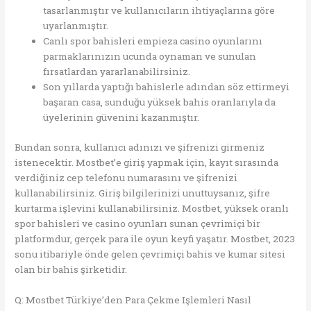
tasarlanmıştır ve kullanıcıların ihtiyaçlarına göre
uyarlanmıştır.
Canlı spor bahisleri empieza casino oyunlarını
parmaklarınızın ucunda oynaman ve sunulan
fırsatlardan yararlanabilirsiniz.
Son yıllarda yaptığı bahislerle adından söz ettirmeyi
başaran casa, sunduğu yüksek bahis oranlarıyla da
üyelerinin güvenini kazanmıştır.
Bundan sonra, kullanıcı adınızı ve şifrenizi girmeniz
istenecektir. Mostbet’e giriş yapmak için, kayıt sırasında
verdiğiniz cep telefonu numarasını ve şifrenizi
kullanabilirsiniz. Giriş bilgilerinizi unuttuysanız, şifre
kurtarma işlevini kullanabilirsiniz. Mostbet, yüksek oranlı
spor bahisleri ve casino oyunları sunan çevrimiçi bir
platformdur, gerçek para ile oyun keyfi yaşatır. Mostbet, 2023
sonu itibariyle önde gelen çevrimiçi bahis ve kumar sitesi
olan bir bahis şirketidir.
Q: Mostbet Türkiye’den Para Çekme Işlemleri Nasıl