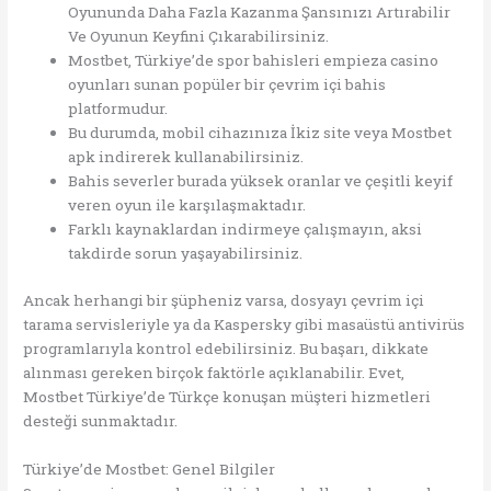
Oyununda Daha Fazla Kazanma Şansınızı Artırabilir
Ve Oyunun Keyfini Çıkarabilirsiniz.
Mostbet, Türkiye’de spor bahisleri empieza casino
oyunları sunan popüler bir çevrim içi bahis
platformudur.
Bu durumda, mobil cihazınıza İkiz site veya Mostbet
apk indirerek kullanabilirsiniz.
Bahis severler burada yüksek oranlar ve çeşitli keyif
veren oyun ile karşılaşmaktadır.
Farklı kaynaklardan indirmeye çalışmayın, aksi
takdirde sorun yaşayabilirsiniz.
Ancak herhangi bir şüpheniz varsa, dosyayı çevrim içi
tarama servisleriyle ya da Kaspersky gibi masaüstü antivirüs
programlarıyla kontrol edebilirsiniz. Bu başarı, dikkate
alınması gereken birçok faktörle açıklanabilir. Evet,
Mostbet Türkiye’de Türkçe konuşan müşteri hizmetleri
desteği sunmaktadır.
Türkiye’de Mostbet: Genel Bilgiler