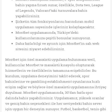
bahis yapma fırsatı sunar, özellikle, Dota two, League
of Legends, Valorant’taki turnuvalara bahis
yapabilirsiniz.
Şirketin tüm fonksiyonlarını barındıran mobil
uygulaması sayesinde işleriniz kolaylaşacaktır.
Mostbet uygulamasında, Türkiye’deki
kullanıcılarımıza çeşitli bonuslar sunuyoruz.
Daha fazla bilgi ve ayrıntı için Mostbet’in sah web
sitesini ziyaret edebilirsiniz.
Mostbet için özel masaüstü uygulama bulunmasa weil,
kullanıcılar Mostbet te masaüstü kısayolu oluşturarak
hizmetlerin ve özelliklerin tamamına erişebilirler. Bu
kurulum, uygulama deneyimini taklit ederek, spor
bahislerine ve gambling establishment oyunlarına hızlı
erişim sağlar ve böylece özel masaüstü uygulamasına ihtiyaç
duyulmaz. Mostbet uygulamasında, 30’dan fazla spor
dalında bahis yapabilirsiniz. Uygulamamız, yüksek oranlar
ve geniş bahis seçenekleri ile her seviyedeki bahis sever
için uygun bir deneyim sunuyor. Futbol, basketbol, tenis gibi