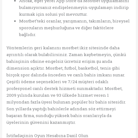
Ancak, eğer yerel App Store’da Mostbet uygulamasını
bulamıyorsanız endişelenmeyin-uygulamayı indirip
kurmak için solusi yol mevcuttur.
Mostbet’teki oranlar, yarışmanın, takımların, bireysel
sporcuların meşhurluğuna ve diğer faktörlere
bağlıdır.
Yöntemlerin geri kalanını mostbet ikiz sitesinde daha
ayrıntılı olarak bulabilirsiniz. Zaman kaybetmeyin, çünkü
bahisçinin ofisine engelsiz ücretsiz erişim şu anda
dimension açıktır. Mostbet, futbol, basketbol, tenis gibi
birçok spor dalında önceden ve canlı bahis imkanı sunar.
Çeşitli ödeme seçenekleri ve 7/24 müşteri odaklı
profesyonel canlı destek hizmeti sunmaktadır. Mostbet,
2009 yılında kurulan ve 93 ülkede hizmet veren 1
milyondan fazla üyesi bulunan popüler bir bahis sitesidir.
Son yıllarda yaptığı bahislerle adından söz ettirmeyi
başaran firma, sunduğu yüksek bahis oranlarıyla da
üyelerinin güvenini kazanmıştır.
İstifadəçinin Oyun Hesabına Daxil Olun