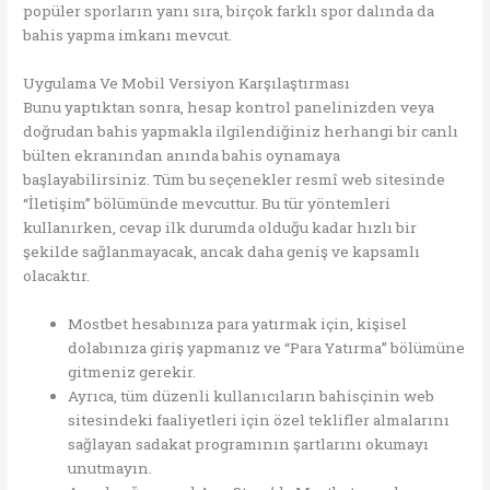
popüler sporların yanı sıra, birçok farklı spor dalında da
bahis yapma imkanı mevcut.
Uygulama Ve Mobil Versiyon Karşılaştırması
Bunu yaptıktan sonra, hesap kontrol panelinizden veya
doğrudan bahis yapmakla ilgilendiğiniz herhangi bir canlı
bülten ekranından anında bahis oynamaya
başlayabilirsiniz. Tüm bu seçenekler resmî web sitesinde
“İletişim” bölümünde mevcuttur. Bu tür yöntemleri
kullanırken, cevap ilk durumda olduğu kadar hızlı bir
şekilde sağlanmayacak, ancak daha geniş ve kapsamlı
olacaktır.
Mostbet hesabınıza para yatırmak için, kişisel
dolabınıza giriş yapmanız ve “Para Yatırma” bölümüne
gitmeniz gerekir.
Ayrıca, tüm düzenli kullanıcıların bahisçinin web
sitesindeki faaliyetleri için özel teklifler almalarını
sağlayan sadakat programının şartlarını okumayı
unutmayın.