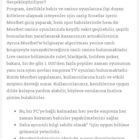
Gerçekleştiriliyor?
Program, özellikle bahis ve casino oyunlarına ilgi duyan
kitlelere ulaşmak isteyenler için cazip fırsatlar içerir.
Mostbet giriş yaparak, hem spor bahislerinde hem de
Mostbet casino oyunlarında keyifli vakit geçirebilir, çeşitli
bonuslardan yararlanarak kazancınızı artırabilirsiniz.
Ayrıca Mostbet’te bilgisayar algoritması yerine canlı
krupiyeyle oynayabileceğiniz canlı casino bulunmaktadır.
Live casino bölümünde rulet, blackjack, holdem poker,
bakara, Sic Bo gibi 1. 000’den fazla popüler zaman oyununun
yanı sıra oyun şovları empieza TV oyunları bulunmaktadır.
Bizim Mostbet uygulaması, kullanıcılarına hızlı ve etkili
müşteri desteği sunar. Kullanıcılarımız, kendilerine uygun
dilde kolayca yardım alabilir, böylece sorularına hızlıca
çözüm bulabilirler.
Bu, bir PC’ye bağlı kalmadan her yerde empieza her
zaman kazanan bahisler yapabilmelerini sağlar.
Daha ayrıntılı bilgi sahibi olmak” “için uygun bölüme
gitmeniz yeterlidir.
Mostbet bahisçinin ofisinde, e-spor disiplinlerine