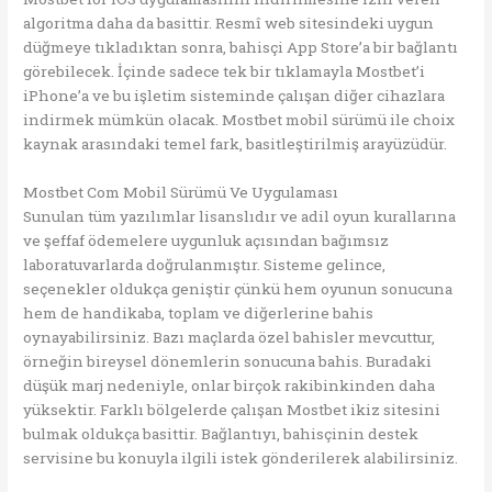
algoritma daha da basittir. Resmî web sitesindeki uygun
düğmeye tıkladıktan sonra, bahisçi App Store’a bir bağlantı
görebilecek. İçinde sadece tek bir tıklamayla Mostbet’i
iPhone’a ve bu işletim sisteminde çalışan diğer cihazlara
indirmek mümkün olacak. Mostbet mobil sürümü ile choix
kaynak arasındaki temel fark, basitleştirilmiş arayüzüdür.
Mostbet Com Mobil Sürümü Ve Uygulaması
Sunulan tüm yazılımlar lisanslıdır ve adil oyun kurallarına
ve şeffaf ödemelere uygunluk açısından bağımsız
laboratuvarlarda doğrulanmıştır. Sisteme gelince,
seçenekler oldukça geniştir çünkü hem oyunun sonucuna
hem de handikaba, toplam ve diğerlerine bahis
oynayabilirsiniz. Bazı maçlarda özel bahisler mevcuttur,
örneğin bireysel dönemlerin sonucuna bahis. Buradaki
düşük marj nedeniyle, onlar birçok rakibinkinden daha
yüksektir. Farklı bölgelerde çalışan Mostbet ikiz sitesini
bulmak oldukça basittir. Bağlantıyı, bahisçinin destek
servisine bu konuyla ilgili istek gönderilerek alabilirsiniz.