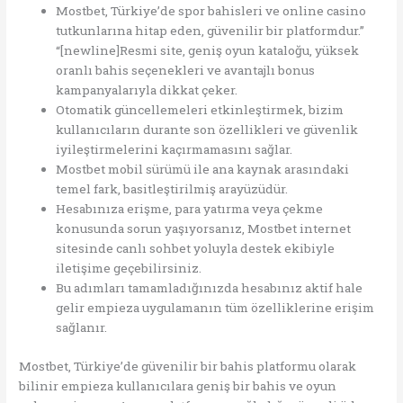
Mostbet, Türkiye’de spor bahisleri ve online casino
tutkunlarına hitap eden, güvenilir bir platformdur.”
“[newline]Resmi site, geniş oyun kataloğu, yüksek
oranlı bahis seçenekleri ve avantajlı bonus
kampanyalarıyla dikkat çeker.
Otomatik güncellemeleri etkinleştirmek, bizim
kullanıcıların durante son özellikleri ve güvenlik
iyileştirmelerini kaçırmamasını sağlar.
Mostbet mobil sürümü ile ana kaynak arasındaki
temel fark, basitleştirilmiş arayüzüdür.
Hesabınıza erişme, para yatırma veya çekme
konusunda sorun yaşıyorsanız, Mostbet internet
sitesinde canlı sohbet yoluyla destek ekibiyle
iletişime geçebilirsiniz.
Bu adımları tamamladığınızda hesabınız aktif hale
gelir empieza uygulamanın tüm özelliklerine erişim
sağlanır.
Mostbet, Türkiye’de güvenilir bir bahis platformu olarak
bilinir empieza kullanıcılara geniş bir bahis ve oyun