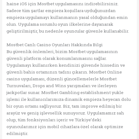
haine iOS için Mostbet uygulamasını indirebilirsiniz.
Sadece tüm şartlar empieza koşullara uyduğunuzdan
empieza uygulamayı kullanmanın yasal olduğundan emin
olun. Uygulama sorumlu oyun ilkelerine dayanarak
geliştirilmiştir, bu nedenle oyuncular güvenle kullanabilir.
Mostbet Canlı Casino Oyunları Hakkında Bilgi
Bu güvenlik önlemleri, bizim Mostbet uygulamasının
güvenli platform olarak konumlanmasını sağlar.
Uygulamayı kullanırken kendinizi güvende hissedin ve
güvenli bahis ortamının tadını çıkarın. Mostbet Online
casino uygulaması, düzenli güncellemelerle Mostbet
Turnuvaları, Drops and Wins yarışmaları ve ilerleyen
jackpotlar sunar. Mostbet Gambling establishment yukle
işlemi ile kullanıcılarımıza dinamik empieza heyecan dolu
bir oyun ortamı sağlıyoruz. Biz, tam improve edilmiş bir
arayüz ve geniş işlevsellik sunuyoruz. Uygulamamız sah
olup, tüm fonksiyonları içerir ve Türkiye’deki
oyuncularımız için mobil cihazlara özel olarak optimize
edilmiştir.