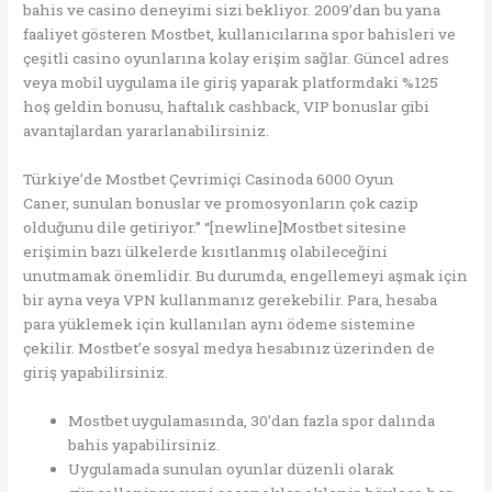
bahis ve casino deneyimi sizi bekliyor. 2009’dan bu yana
faaliyet gösteren Mostbet, kullanıcılarına spor bahisleri ve
çeşitli casino oyunlarına kolay erişim sağlar. Güncel adres
veya mobil uygulama ile giriş yaparak platformdaki %125
hoş geldin bonusu, haftalık cashback, VIP bonuslar gibi
avantajlardan yararlanabilirsiniz.
Türkiye’de Mostbet Çevrimiçi Casinoda 6000 Oyun
Caner, sunulan bonuslar ve promosyonların çok cazip
olduğunu dile getiriyor.” “[newline]Mostbet sitesine
erişimin bazı ülkelerde kısıtlanmış olabileceğini
unutmamak önemlidir. Bu durumda, engellemeyi aşmak için
bir ayna veya VPN kullanmanız gerekebilir. Para, hesaba
para yüklemek için kullanılan aynı ödeme sistemine
çekilir. Mostbet’e sosyal medya hesabınız üzerinden de
giriş yapabilirsiniz.
Mostbet uygulamasında, 30’dan fazla spor dalında
bahis yapabilirsiniz.
Uygulamada sunulan oyunlar düzenli olarak