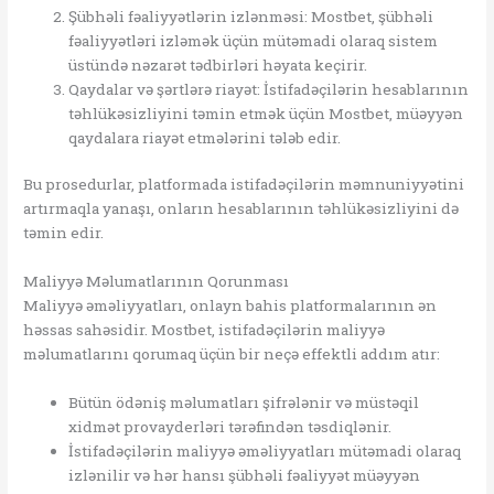
Şübhəli fəaliyyətlərin izlənməsi: Mostbet, şübhəli
fəaliyyətləri izləmək üçün mütəmadi olaraq sistem
üstündə nəzarət tədbirləri həyata keçirir.
Qaydalar və şərtlərə riayət: İstifadəçilərin hesablarının
təhlükəsizliyini təmin etmək üçün Mostbet, müəyyən
qaydalara riayət etmələrini tələb edir.
Bu prosedurlar, platformada istifadəçilərin məmnuniyyətini
artırmaqla yanaşı, onların hesablarının təhlükəsizliyini də
təmin edir.
Maliyyə Məlumatlarının Qorunması
Maliyyə əməliyyatları, onlayn bahis platformalarının ən
həssas sahəsidir. Mostbet, istifadəçilərin maliyyə
məlumatlarını qorumaq üçün bir neçə effektli addım atır:
Bütün ödəniş məlumatları şifrələnir və müstəqil
xidmət provayderləri tərəfindən təsdiqlənir.
İstifadəçilərin maliyyə əməliyyatları mütəmadi olaraq
izlənilir və hər hansı şübhəli fəaliyyət müəyyən