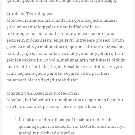
qorumaq üçün hansı tədbirlər gördüyünü araşdıracağıq.
Şifrələmə Texnologiyası
Mostbet, istifadəçi məlumatlarını qorumaq üçün müasir
şifrələmə texnologiyalarından istifadə edir. Bu
texnologiyalar, məlumatların ötürülməsi zamanı kənar
şəxslərin müdaxiləsini əngəlləyir. Şifrələmə prosesi, bütün
şəxsi və maliyyə məlumatlarını qoruma altına alır. Məsələn,
istifadəçi giriş məlumatları və maliyyə əməliyyatları şifrəli
şəkildə saxlanılır. Bu yolla, məlumatların təhlükəsiz olduğu
təmin edilir. İstifadəçilər, öz hesablarının təhlükəsizliyini
artırmaq üçün güclü parollar seçməli və bu parolları
mütəmadi olaraq dəyişdirməlidirlər.
Müxtəlif Təhlükəsizlik Prosedurları
Mostbet, istifadəçilərinin məlumatlarını qorumaq üçün bir
sıra təhlükəsizlik prosedurlarını həyata keçirir:
İki faktorlu identifikasiya: Hesablarını daha da
qorumaq üçün istifadəçilər iki faktorlu identifikasiya
metodunu aktiv edə bilərlər.