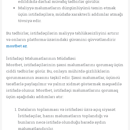
edildikdə dərhal müvafiq tədbirlər görülür.
Maliyyə məlumatların düzgünlüyünü təmin etmək
üçün istifadəçilərə, müdafiə xarakterli addımlar atmağı
tövsiyə edir.
Bu tədbirlər, istifadəçilərin maliyyə təhlükəsizliyini artırır
və onların platforma üzərindəki güvənini qüvvətləndirir
mostbet az
.
İstifadəçi Məlumatlarının Müdafiəsi
Mostbet, istifadəçilərinin şəxsi məlumatlarını qorumaq üçün
ciddi tədbirlər görür. Bu, onlayn mühitdə gizliliklərin
qorunmasının əsasını təşkil edir. Şəxsi məlumatlar, üçüncü
tərəflərlə paylaşılmır və yalnız xidmət göstərmək məqsədilə
istifadə olunur. Mostbet, istifadəçi məlumatlarını qorumaq
üçün aşağıdakı addımları atır:
Dataların toplanması və istifadəsi üzrə açıq siyasət:
İstifadəçilər, hansı məlumatların toplandığı və
bunların necə istifadə olunduğu barədə aydın
məlumatlandırılır.