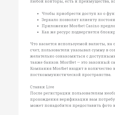
любой конторы, есть и преимущества, к
Чтобы приобрести доступ ко о фу
Зеркало позволят клиенту постоян
Приложение Mostbet Casino предло
Как же ресурс подвергнется блоки
Что касается используемой валюты, на с
счет, пользователи указывал сумму в с
желательно ознакомиться с доступным
также банков. MostBet — это законный с
Компания Mostbet входит в количество 
посткоммунистической пространства.
Ставки Live
После регистрации пользователям необ
прохождения верификации вам потребу
может понадобится предоставить фото 