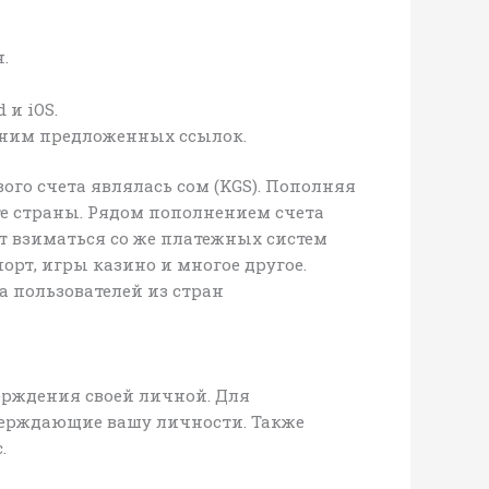
.
и iOS.
одним предложенных ссылок.
ого счета являлась сом (KGS). Пополняя
те страны. Рядом пополнением счета
 взиматься со же платежных систем
орт, игры казино и многое другое.
 пользователей из стран
рждения своей личной. Для
верждающие вашу личности. Также
.