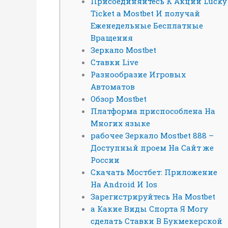
Присоединяйтесь К Акции Lucky
Ticket а Mostbet И получай
Еженедельные Бесплатные
Вращения
Зеркало Mostbet
Ставки Live
Разнообразие Игровых
Автоматов
Обзор Mostbet
Платформа приспособлена На
Многих языке
рабочее Зеркало Mostbet 888 –
Доступный проем На Сайт же
России
Скачать Мостбет: Приложение
На Android И Ios
Зарегистрируйтесь На Mostbet
а Какие Виды Спорта Я Могу
сделать Ставки В Букмекерской