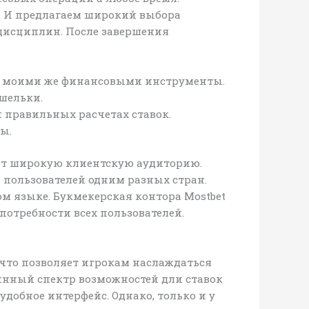
. И предлагаем широкий выбора
 дисциплин. После завершения
зы моими же финансовыми инструменты.
ошельки.
 правильных расчетах ставок.
ы.
вует широкую клиентскую аудиторию.
 пользователей одним разных стран.
м языке. Букмекерская контора Mostbet
отребности всех пользователей.
 что позволяет игрокам наслаждаться
линный спектр возможностей дли ставок
обное интерфейс. Однако, только и у