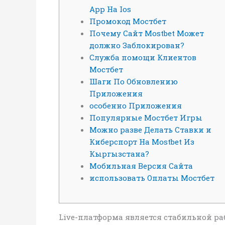
App На Ios
Промокод Мостбет
Почему Сайт Mostbet Может
должно Заблокирован?
Служба помощи Клиентов
Мостбет
Шаги По Обновлению
Приложения
особенно Приложения
Популярные Мостбет Игры
Можно разве Делать Ставки и
Киберспорт На Mostbet Из
Кыргызстана?
Мобильная Версия Сайта
использовать Оплаты Мостбет
Live-платформа является стабильной ра