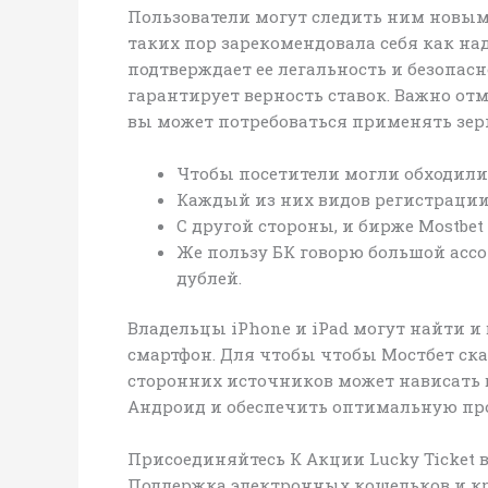
Пользователи могут следить ним новыми
таких пор зарекомендовала себя как на
подтверждает ее легальность и безопас
гарантирует верность ставок. Важно отм
вы может потребоваться применять зерк
Чтобы посетители могли обходили
Каждый из них видов регистрации
С другой стороны, и бирже Mostbet
Же пользу БК говорю большой асс
дублей.
Владельцы iPhone и iPad могут найти и
смартфон. Для чтобы чтобы Мостбет ска
сторонних источников может нависать в
Андроид и обеспечить оптимальную про
Присоединяйтесь К Акции Lucky Ticket
Поддержка электронных кошельков и кр