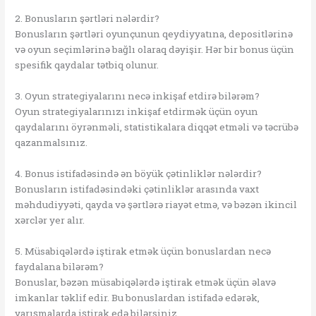
2. Bonusların şərtləri nələrdir?
Bonusların şərtləri oyunçunun qeydiyyatına, depositlərinə
və oyun seçimlərinə bağlı olaraq dəyişir. Hər bir bonus üçün
spesifik qaydalar tətbiq olunur.
3. Oyun strategiyalarını necə inkişaf etdirə bilərəm?
Oyun strategiyalarınızı inkişaf etdirmək üçün oyun
qaydalarını öyrənməli, statistikalara diqqət etməli və təcrübə
qazanmalsınız.
4. Bonus istifadəsində ən böyük çətinliklər nələrdir?
Bonusların istifadəsindəki çətinliklər arasında vaxt
məhdudiyyəti, qayda və şərtlərə riayət etmə, və bəzən ikincil
xərclər yer alır.
5. Müsabiqələrdə iştirak etmək üçün bonuslardan necə
faydalana bilərəm?
Bonuslar, bəzən müsabiqələrdə iştirak etmək üçün əlavə
imkanlar təklif edir. Bu bonuslardan istifadə edərək,
yarışmalarda iştirak edə bilərsiniz.