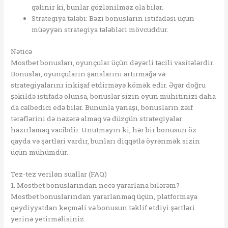
gəlinir ki, bunlar gözlənilməz ola bilər.
Strategiya tələbi: Bəzi bonusların istifadəsi üçün
müəyyən strategiya tələbləri mövcuddur.
Nəticə
Mostbet bonusları, oyunçular üçün dəyərli təcili vasitələrdir.
Bonuslar, oyunçuların şanslarını artırmağa və
strategiyalarını inkişaf etdirməyə kömək edir. Əgər doğru
şəkildə istifadə olunsa, bonuslar sizin oyun mühitinizi daha
da cəlbedici edə bilər. Bununla yanaşı, bonusların zəif
tərəflərini də nəzərə almaq və düzgün strategiyalar
hazırlamaq vacibdir. Unutmayın ki, hər bir bonusun öz
qayda və şərtləri vardır, bunları diqqətlə öyrənmək sizin
üçün mühümdür.
Tez-tez verilən suallar (FAQ)
1. Mostbet bonuslarından necə yararlana bilərəm?
Mostbet bonuslarından yararlanmaq üçün, platformaya
qeydiyyatdan keçməli və bonusun təklif etdiyi şərtləri
yerinə yetirməlisiniz.