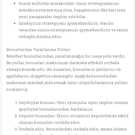
Sosial mühitdə müzakirələr: Oyun strategiyalarını
müzakirə etməyə açıq olun, başqalarının fikirləri sizə
yeni yanaşmalar təqdim edə bilər.
İşlədiyiniz strategiyanı qiymətləndirin: Hər bir
oyundan sonra strategiyanızı qiymətləndirin və lazım
olduqda düzəliş edin.
Bonuslardan Yararlanma Yolları
Mostbet bonuslarından yararlanmağın bir neçə yolu vardır.
Bu yollar, bonusları maksimum dərəcədə effektli istifadə
etməyə kömək edir. Ən önəmlisi, bonusların şərtlərini və
qaydalarını diqqətlicə oxumaqdır. Aşağıda bonuslardan
maksimal mənfəət əldə etmək üçün izləyə biləcəyiniz yolları
sıralayırıq:
Qeydiyyat bonusu: Yeni oyunçular üçün təqdim olunan
qeydiyyat bonuslarından faydalanın.
Depozit bonusları: İkinci və üçüncü depozitlərdə təklif
olunan bonusları istifadə edin.
İstifadə edin: Bonuslardan istifadə edin, amma ödəmə