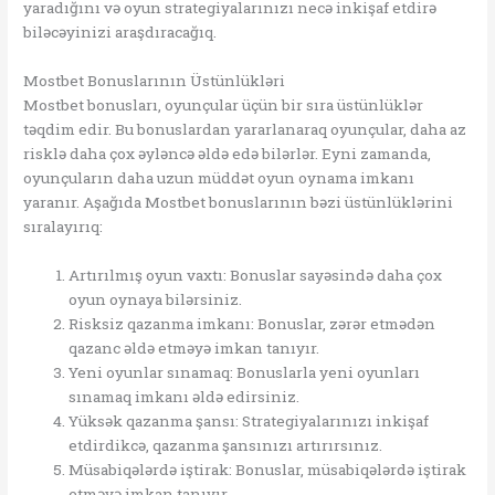
yaradığını və oyun strategiyalarınızı necə inkişaf etdirə
biləcəyinizi araşdıracağıq.
Mostbet Bonuslarının Üstünlükləri
Mostbet bonusları, oyunçular üçün bir sıra üstünlüklər
təqdim edir. Bu bonuslardan yararlanaraq oyunçular, daha az
risklə daha çox əyləncə əldə edə bilərlər. Eyni zamanda,
oyunçuların daha uzun müddət oyun oynama imkanı
yaranır. Aşağıda Mostbet bonuslarının bəzi üstünlüklərini
sıralayırıq:
Artırılmış oyun vaxtı: Bonuslar sayəsində daha çox
oyun oynaya bilərsiniz.
Risksiz qazanma imkanı: Bonuslar, zərər etmədən
qazanc əldə etməyə imkan tanıyır.
Yeni oyunlar sınamaq: Bonuslarla yeni oyunları
sınamaq imkanı əldə edirsiniz.
Yüksək qazanma şansı: Strategiyalarınızı inkişaf
etdirdikcə, qazanma şansınızı artırırsınız.
Müsabiqələrdə iştirak: Bonuslar, müsabiqələrdə iştirak
etməyə imkan tanıyır.